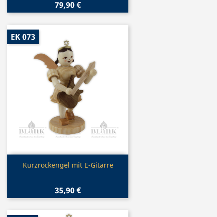
79,90 €
EK 073
Vorschau

Kurzrockengel mit E-Gitarre
35,90 €