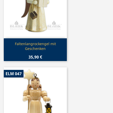
Vorschau

Faltenlangrockengel mit
Geschenken
35,90 €
ELM 047