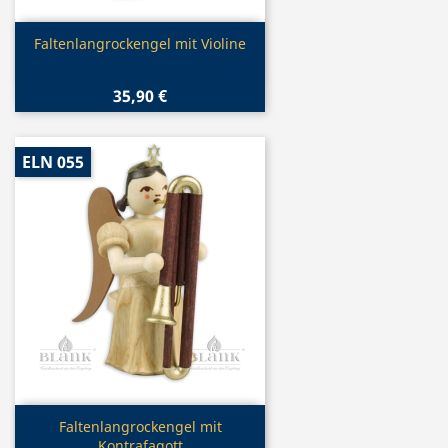
Vorschau

Faltenlangrockengel mit Violine
35,90 €
ELN 055
Vorschau

Faltenlangrockengel mit
Kontrafagott