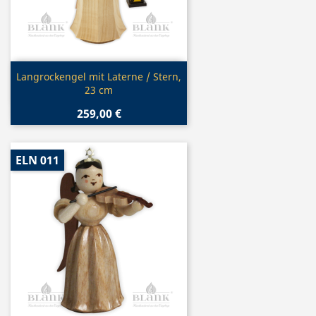
Vorschau

Langrockengel mit Laterne / Stern,
23 cm
259,00 €
ELN 011