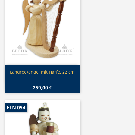
Vorschau

Langrockengel mit Harfe, 22 cm
259,00 €
ELN 054