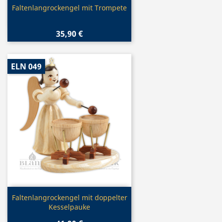
Vorschau

Faltenlangrockengel mit Trompete
35,90 €
ELN 049
Vorschau

Faltenlangrockengel mit doppelter
Kesselpauke