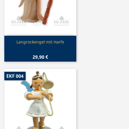
Vorschau

Langrockengel mit Harfe
29,90 €
EKF 004