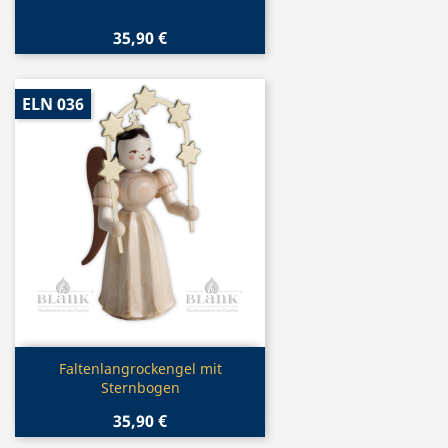
35,90 €
ELN 036
Vorschau

Faltenlangrockengel mit
Sternbogen
35,90 €