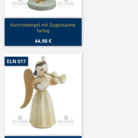
Vorschau

Kurzrockengel mit Zugposaune,
farbig
44,90 €
ELN 017