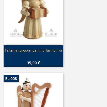
Vorschau

Faltenlangrockengel mit Harmonika
35,90 €
EL 008