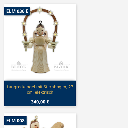
ELM 036 E
Vorschau

Langrockengel mit Sternbogen, 27
cm, elektrisch
340,00 €
ELM 008