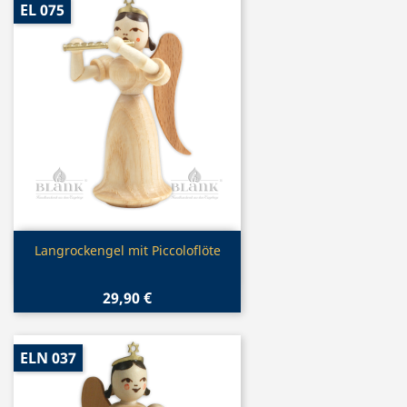
EL 075
Vorschau

Langrockengel mit Piccoloflöte
29,90 €
ELN 037