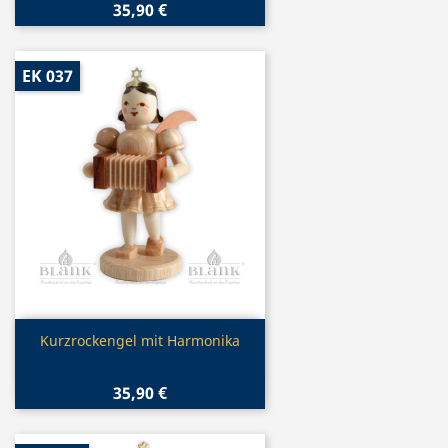
35,90 €
EK 037
Vorschau

Kurzrockengel mit Harmonika
35,90 €