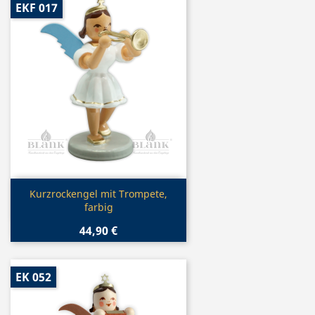
EKF 017
Vorschau

Kurzrockengel mit Trompete,
farbig
44,90 €
EK 052