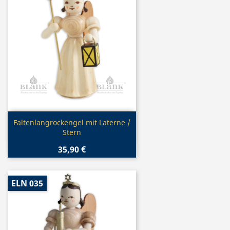
Vorschau

Faltenlangrockengel mit Laterne /
Stern
35,90 €
ELN 035