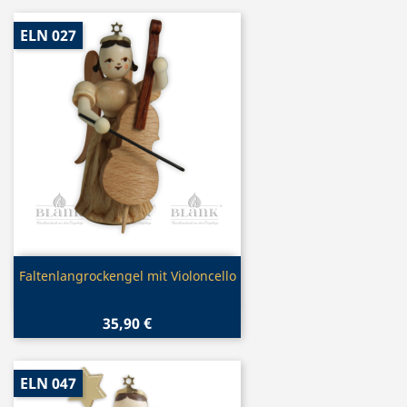
ELN 027
Vorschau

Faltenlangrockengel mit Violoncello
35,90 €
ELN 047