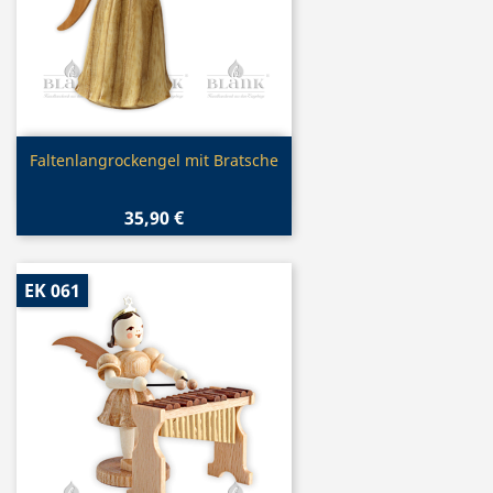
Vorschau

Faltenlangrockengel mit Bratsche
35,90 €
EK 061