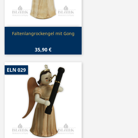
Vorschau

Faltenlangrockengel mit Gong
35,90 €
ELN 029