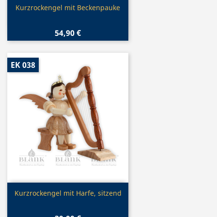
Vorschau

Kurzrockengel mit Beckenpauke
54,90 €
EK 038
Vorschau

Kurzrockengel mit Harfe, sitzend