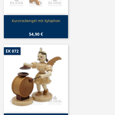
Vorschau

Kurzrockengel mit Xylophon
54,90 €
EK 072