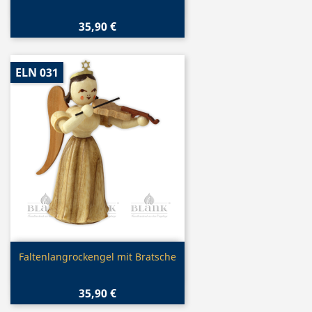
35,90 €
ELN 031
Vorschau

Faltenlangrockengel mit Bratsche
35,90 €