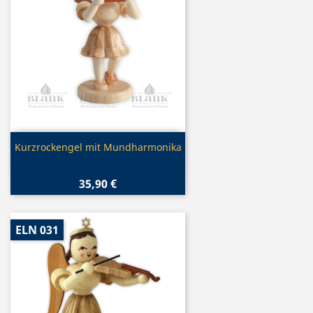
Vorschau

Kurzrockengel mit Mundharmonika
35,90 €
ELN 031