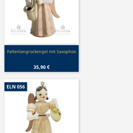
Vorschau

Faltenlangrockengel mit Saxophon
35,90 €
ELN 056