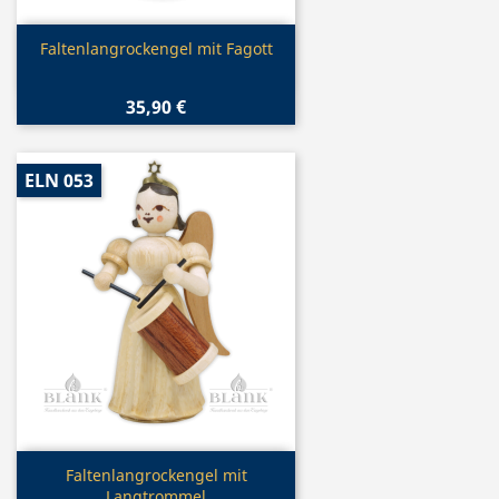
Vorschau

Faltenlangrockengel mit Fagott
35,90 €
ELN 053
Vorschau

Faltenlangrockengel mit
Langtrommel