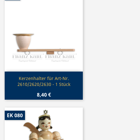
Vorschau

Kerzenhalter für Art-Nr.
2610/2620/2630 - 1 Stück
8,40 €
EK 080