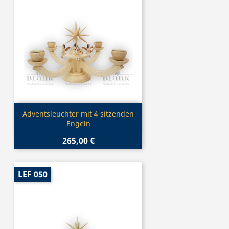
Vorschau

Adventsleuchter mit 4 sitzenden
Engeln
265,00 €
LEF 050