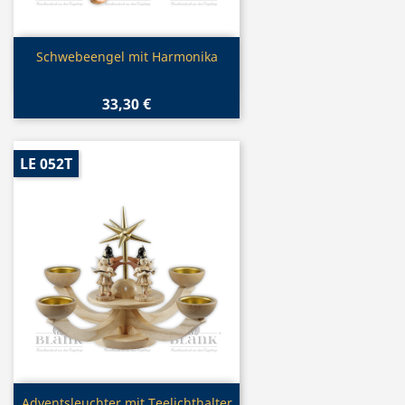
Vorschau

Schwebeengel mit Harmonika
33,30 €
LE 052T
Vorschau
Adventsleuchter mit Teelichthalter