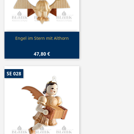
Vorschau

Engel im Stern mit Althorn
47,80 €
SE 028