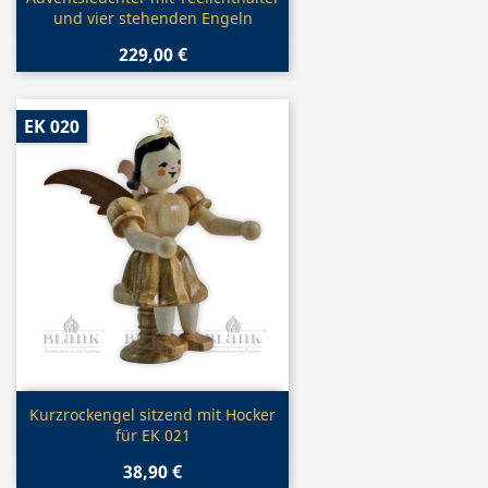

und vier stehenden Engeln
229,00 €
EK 020
Vorschau

Kurzrockengel sitzend mit Hocker
für EK 021
38,90 €