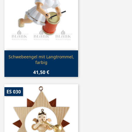
Vorschau

Schwebeengel mit Langtrommel,
farbig
41,50 €
ES 030