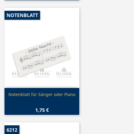
NOTENBLATT
Vorschau

Notenblatt für Sänger oder Piano
1,75 €
6212