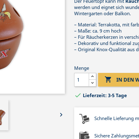
Der Feuertopf kann mit
Räuch
werden und eignet sich wund
Wintergarten oder Balkon.
– Material: Terrakotta, mit fa
– Maße: ca. 9 cm hoch
– Für Räucherkerzen in versc
– Dekorativ und funktional zu
– Original Knox-Qualität aus 
Menge

IN DEN

Lieferzeit: 3-5 Tage

Schnelle Lieferung 
Sichere Zahlungsme