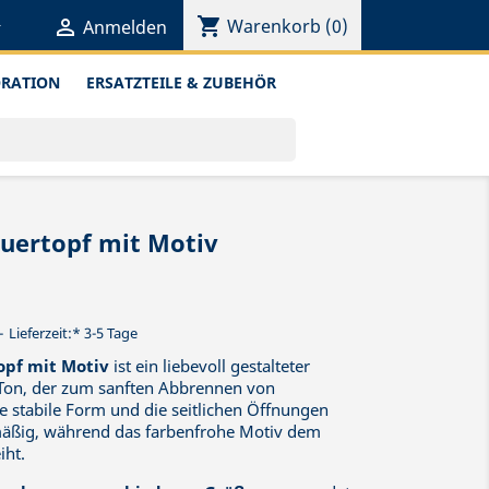
shopping_cart


Warenkorb
(0)
Anmelden
ORATION
ERSATZTEILE & ZUBEHÖR
euertopf mit Motiv
Lieferzeit:* 3-5 Tage
opf mit Motiv
ist ein liebevoll gestalteter
Ton, der zum sanften Abbrennen von
e stabile Form und die seitlichen Öffnungen
hmäßig, während das farbenfrohe Motiv dem
iht.