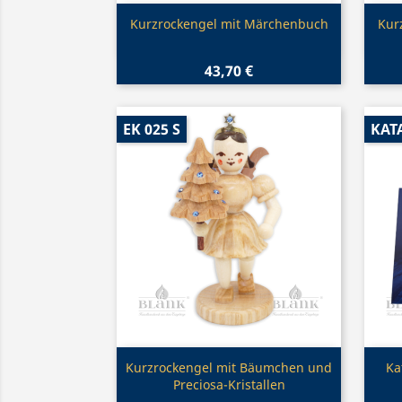
Vorschau

Kurzrockengel mit Märchenbuch
Kur
43,70 €
EK 025 S
KAT
Vorschau

Kurzrockengel mit Bäumchen und
Ka
Preciosa-Kristallen