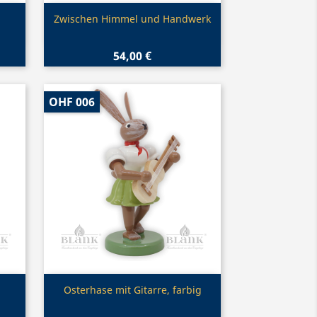
Vorschau

Zwischen Himmel und Handwerk
54,00 €
OHF 006
Vorschau

Osterhase mit Gitarre, farbig