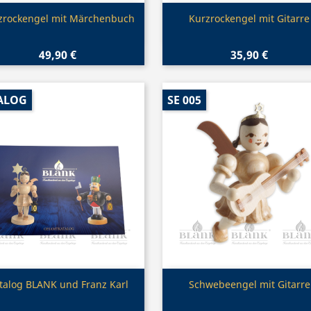
Vorschau
Vorschau


zrockengel mit Märchenbuch
Kurzrockengel mit Gitarre
49,90 €
35,90 €
ALOG
SE 005
Vorschau
Vorschau


talog BLANK und Franz Karl
Schwebeengel mit Gitarre