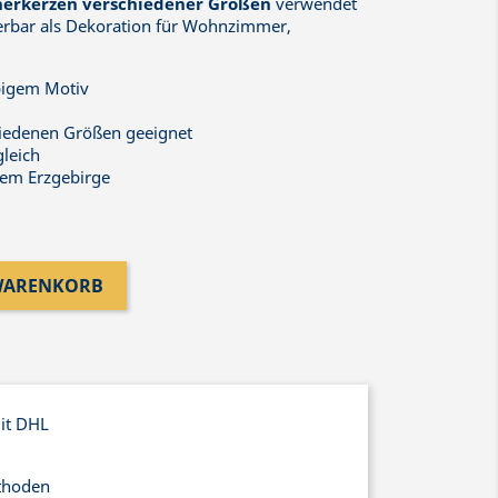
erkerzen verschiedener Größen
verwendet
erbar als Dekoration für Wohnzimmer,
rbigem Motiv
hiedenen Größen geeignet
gleich
dem Erzgebirge
 WARENKORB
mit DHL
thoden