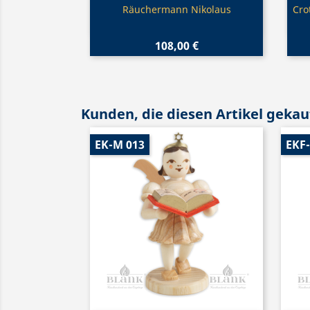
Vorschau

Räuchermann Nikolaus
Cro
108,00 €
Kunden, die diesen Artikel gekauf
EK-M 013
EKF