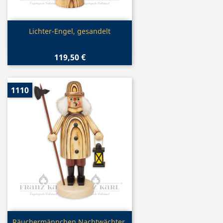
Vorschau

Lichter-Engel, gesandelt
119,50 €
1110
Vorschau

Räuchermännchen Nachtwächter,