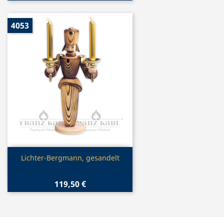
4053
Vorschau

Lichter-Bergmann, gesandelt
119,50 €