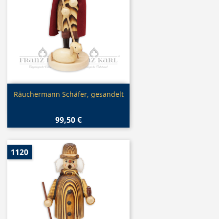
Vorschau

Räuchermann Schäfer, gesandelt
99,50 €
1120