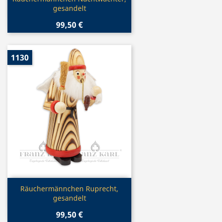
gesandelt
99,50 €
1130
Vorschau

Räuchermännchen Ruprecht,
gesandelt
99,50 €