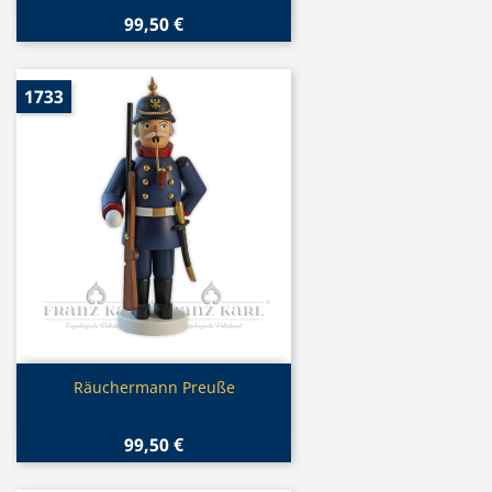
99,50 €
1733
Vorschau

Räuchermann Preuße
99,50 €