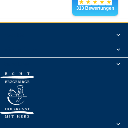
Produkte

Informationen

Rechtliches

Ihr Konto
