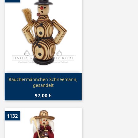
Vorschau

Räuchermännchen Schneemann,
gesandelt
97,00 €
1132