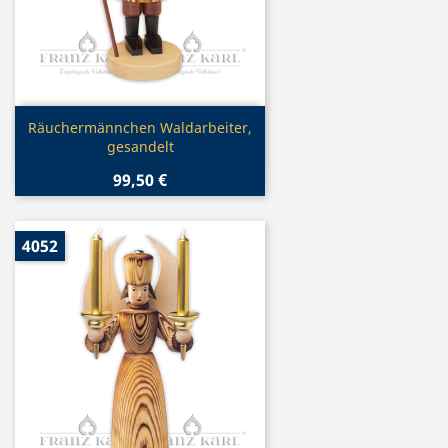
Vorschau

Räuchermännchen Waldarbeiter,
gesandelt
99,50 €
4052