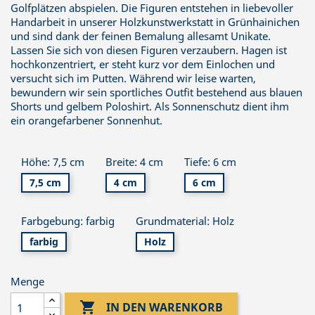
Golfplätzen abspielen. Die Figuren entstehen in liebevoller
Handarbeit in unserer Holzkunstwerkstatt in Grünhainichen
und sind dank der feinen Bemalung allesamt Unikate.
Lassen Sie sich von diesen Figuren verzaubern. Hagen ist
hochkonzentriert, er steht kurz vor dem Einlochen und
versucht sich im Putten. Während wir leise warten,
bewundern wir sein sportliches Outfit bestehend aus blauen
Shorts und gelbem Poloshirt. Als Sonnenschutz dient ihm
ein orangefarbener Sonnenhut.
Höhe: 7,5 cm
Breite: 4 cm
Tiefe: 6 cm
7,5 cm
4 cm
6 cm
Farbgebung: farbig
Grundmaterial: Holz
farbig
Holz
Menge

IN DEN WARENKORB