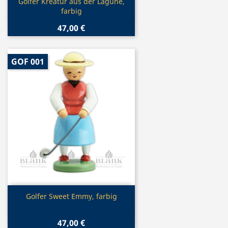
Vorschau

Golfer Kreatur aus der Lagune,
farbig
47,00 €
GOF 001
Vorschau

Golfer Sweet Emmy, farbig
47,00 €