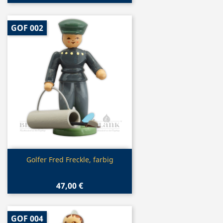
GOF 002
Vorschau

Golfer Fred Freckle, farbig
47,00 €
GOF 004