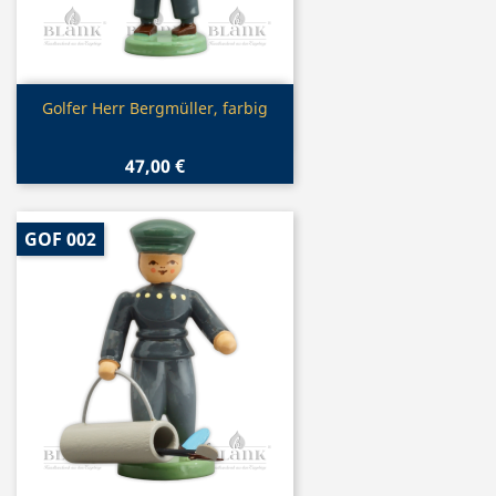
Vorschau

Golfer Herr Bergmüller, farbig
47,00 €
GOF 002