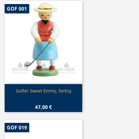
GOF 001
Vorschau

Golfer Sweet Emmy, farbig
47,00 €
GOF 019