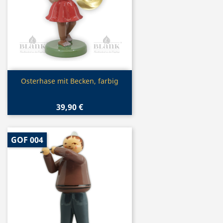
Vorschau

Osterhase mit Becken, farbig
39,90 €
GOF 004