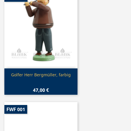
Vorschau

Golfer Herr Bergmüller, farbig
47,00 €
FWF 001