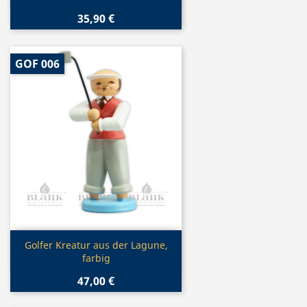
35,90 €
GOF 006
Vorschau

Golfer Kreatur aus der Lagune,
farbig
47,00 €