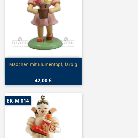
Vorschau

Mädchen mit Blumentopf, farbig
42,00 €
EK-M 014