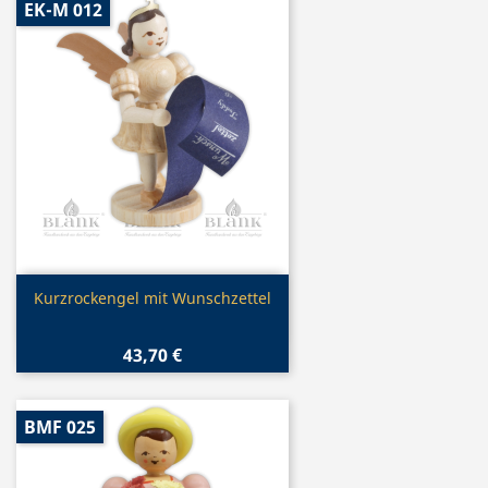
EK-M 012
Vorschau

Kurzrockengel mit Wunschzettel
43,70 €
BMF 025