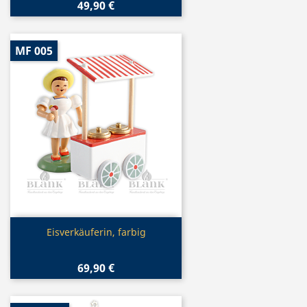
49,90 €
MF 005
Vorschau

Eisverkäuferin, farbig
69,90 €