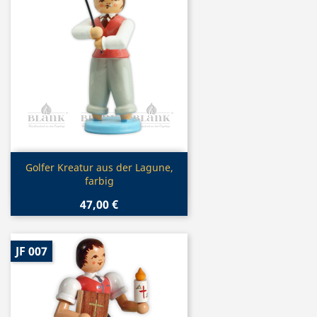
Vorschau

Golfer Kreatur aus der Lagune,
farbig
47,00 €
JF 007