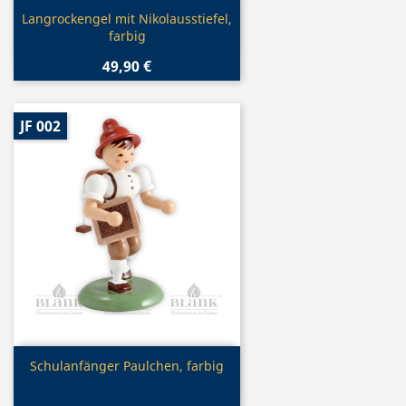
Vorschau

Langrockengel mit Nikolausstiefel,
farbig
49,90 €
JF 002
Vorschau

Schulanfänger Paulchen, farbig