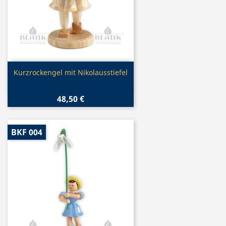
Vorschau

Kurzrockengel mit Nikolausstiefel
48,50 €
BKF 004