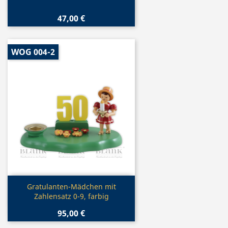
47,00 €
WOG 004-2
Vorschau

Gratulanten-Mädchen mit
Zahlensatz 0-9, farbig
95,00 €