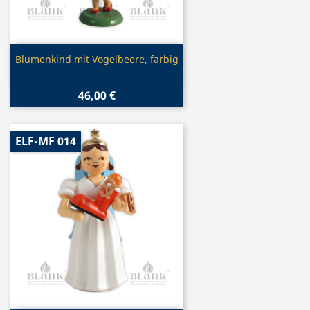
Vorschau

Blumenkind mit Vogelbeere, farbig
46,00 €
ELF-MF 014