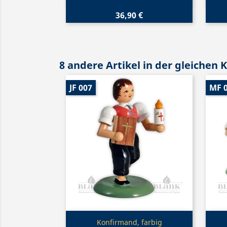
36,90 €
8 andere Artikel in der gleichen 
JF 007
MF 
Vorschau

Konfirmand, farbig