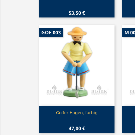
53,50 €
GOF 003
M 0
Vorschau

Golfer Hagen, farbig
47,00 €