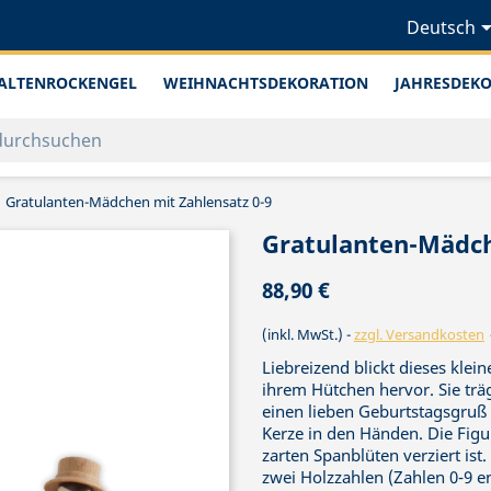
Deutsch
ALTENROCKENGEL
WEIHNACHTSDEKORATION
JAHRESDEK
Gratulanten-Mädchen mit Zahlensatz 0-9
Gratulanten-Mädch
88,90 €
(inkl. MwSt.)
zzgl. Versandkosten
Liebreizend blickt dieses kle
ihrem Hütchen hervor. Sie träg
einen lieben Geburtstagsgruß z
Kerze in den Händen. Die Figur
zarten Spanblüten verziert ist
zwei Holzzahlen (Zahlen 0-9 e