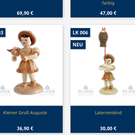
farbig
69,90 €
47,00 €
03
LK 006
NEU
Vorschau
Vorschau


Kleiner Gruß Auguste
Laternenkind
36,90 €
30,00 €