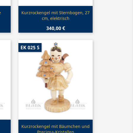
Vorschau

e
Kurzrockengel mit Sternbogen, 27
cm, elektrisch
340,00 €
EK 025 S
Vorschau

Kurzrockengel mit Bäumchen und
Preciosa-Kristallen