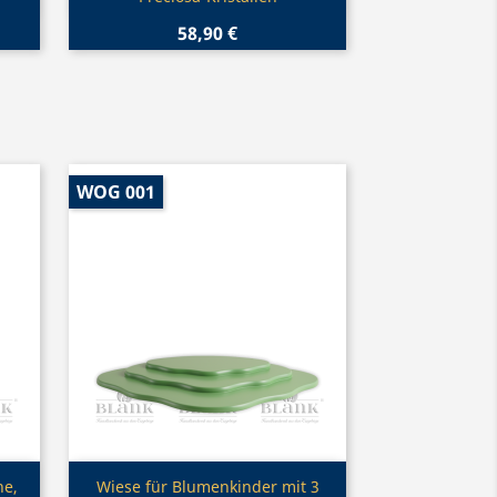
58,90 €
WOG 001
Vorschau

ne,
Wiese für Blumenkinder mit 3