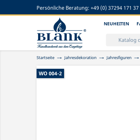
Persönliche Beratung:
+49 (0) 37294 171 37
NEUHEITEN
F
Startseite
Jahresdekoration
Jahresfiguren
WO 004-2