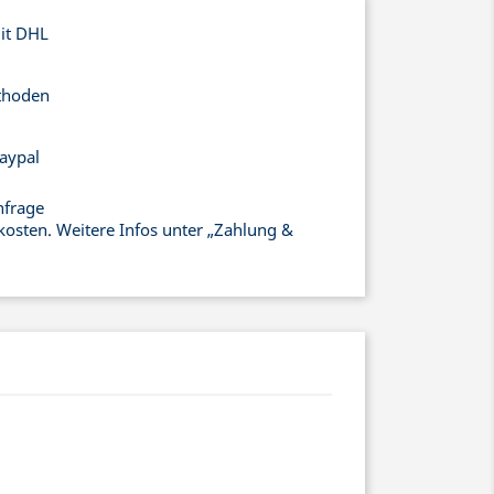
mit DHL
thoden
aypal
nfrage
kosten. Weitere Infos unter „Zahlung &