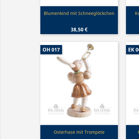
Vorschau

Blumenkind mit Schneeglöckchen
K
38,50 €
OH 017
EK 0
Vorschau

Osterhase mit Trompete