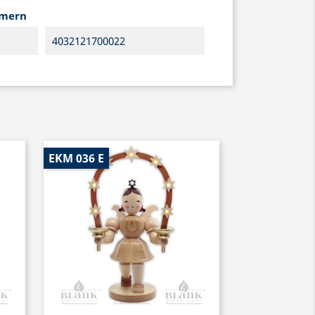
mmern
4032121700022
EKM 036 E