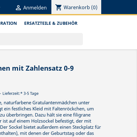
shopping_cart


Warenkorb
(0)
Anmelden
ORATION
ERSATZTEILE & ZUBEHÖR
en mit Zahlensatz 0-9
Lieferzeit:* 3-5 Tage
ine, naturfarbene Gratulantenmädchen unter
t ein festliches Kleid mit Faltenröckchen, um
u überbringen. Dazu hält sie eine filigrane
 ist auf einem Holzsockel befestigt, der mit
. Der Sockel bietet außerdem einen Steckplatz für
nthalten), mit denen der Geburtstag oder das