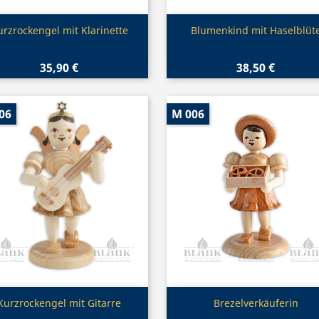
Vorschau
Vorschau


urzrockengel mit Klarinette
Blumenkind mit Haselblüt
35,90 €
38,50 €
06
M 006
Vorschau
Vorschau


Kurzrockengel mit Gitarre
Brezelverkäuferin