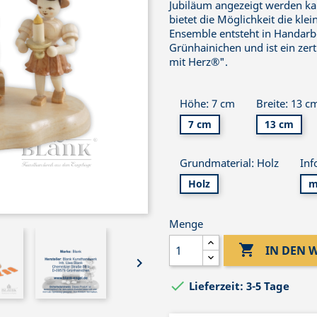
Jubiläum angezeigt werden ka
bietet die Möglichkeit die kle
Ensemble entsteht in Handarbe
Grünhainichen und ist ein zert
mit Herz®".
Höhe: 7 cm
Breite: 13 c
7 cm
13 cm
Grundmaterial: Holz
Inf
Holz
m
Menge

IN DEN


Lieferzeit: 3-5 Tage