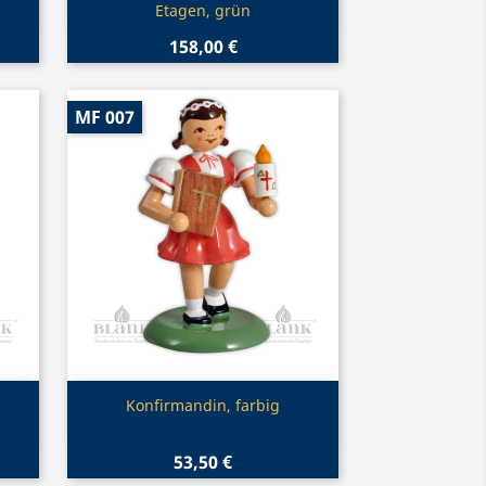
Etagen, grün
158,00 €
MF 007
Vorschau

Konfirmandin, farbig
53,50 €