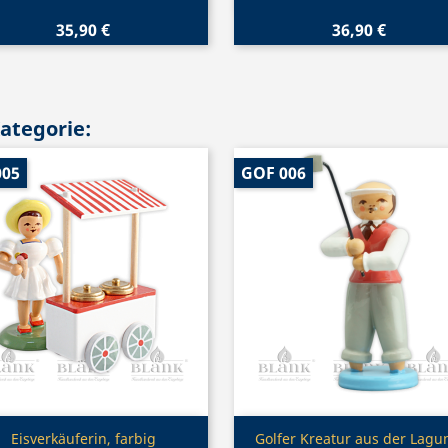
35,90 €
36,90 €
Kategorie:
005
GOF 006
Vorschau
Vorschau


Eisverkäuferin, farbig
Golfer Kreatur aus der Lagu