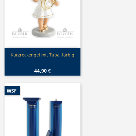
Vorschau

Kurzrockengel mit Tuba, farbig
44,90 €
WSF