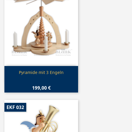
Vorschau

Pyramide mit 3 Engeln
199,00 €
EKF 032