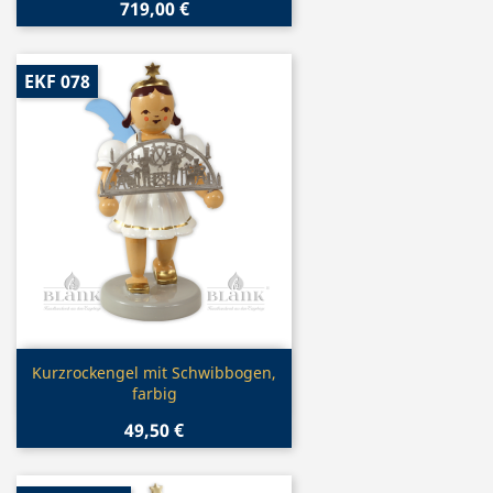
719,00 €
EKF 078
Vorschau

Kurzrockengel mit Schwibbogen,
farbig
49,50 €