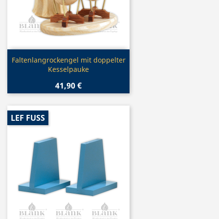
Vorschau

Faltenlangrockengel mit doppelter
Kesselpauke
41,90 €
LEF FUSS