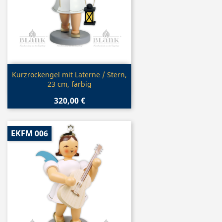
Vorschau

Kurzrockengel mit Laterne / Stern,
23 cm, farbig
320,00 €
EKFM 006