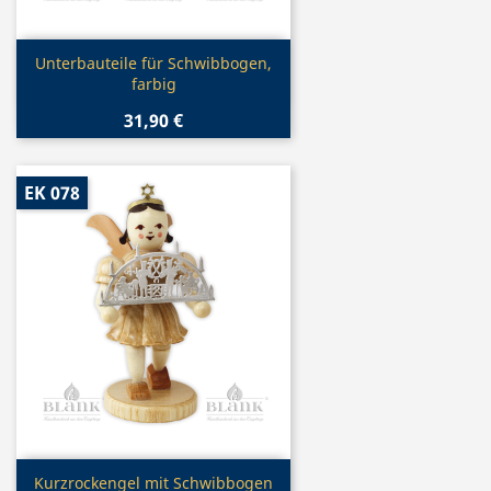
Vorschau

Unterbauteile für Schwibbogen,
farbig
31,90 €
EK 078
Vorschau

Kurzrockengel mit Schwibbogen