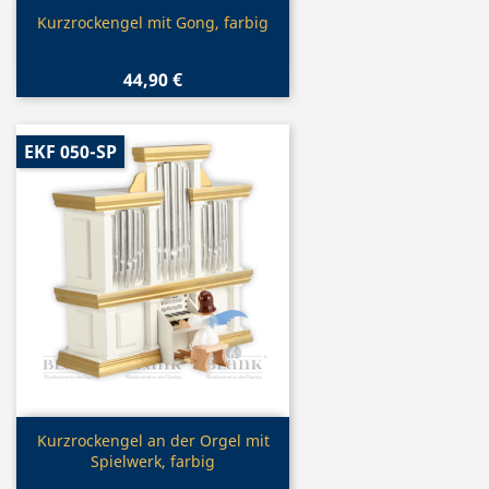
Vorschau

Kurzrockengel mit Gong, farbig
44,90 €
EKF 050-SP
Vorschau

Kurzrockengel an der Orgel mit
Spielwerk, farbig