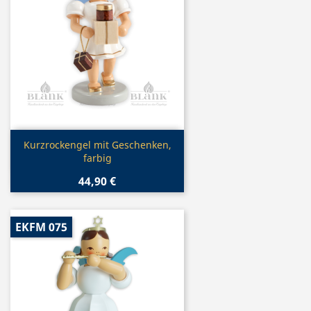
Vorschau

Kurzrockengel mit Geschenken,
farbig
44,90 €
EKFM 075