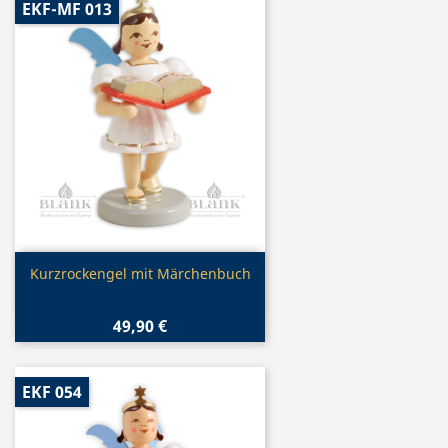
EKF-MF 013
Vorschau

Kurzrockengel mit Märchenbuch
49,90 €
EKF 054