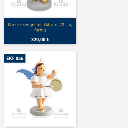
Vorschau

Kurzrockengel mit Gitarre, 22 cm,
farbig
320,00 €
EKF 056