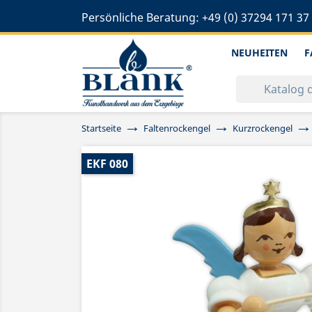
Persönliche Beratung:
+49 (0) 37294 171 37
NEUHEITEN
F
Startseite
Faltenrockengel
Kurzrockengel
EKF 080