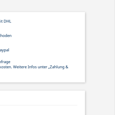
mit DHL
thoden
aypal
nfrage
kosten. Weitere Infos unter „Zahlung &