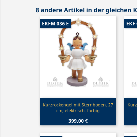
8 andere Artikel in der gleichen 
EKFM 036 E
EKF 
Vorschau

Kurzrockengel mit Sternbogen, 27
Kurz
cm, elektrisch, farbig
399,00 €