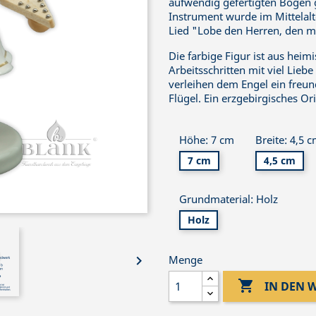
aufwendig gefertigten Bogen 
Instrument wurde im Mittelal
Lied "Lobe den Herren, den m
Die farbige Figur ist aus heim
Arbeitsschritten mit viel Lie
verleihen dem Engel ein freun
Flügel. Ein erzgebirgisches Ori
Höhe: 7 cm
Breite: 4,5 
7 cm
4,5 cm
Grundmaterial: Holz
Holz

Menge

IN DEN