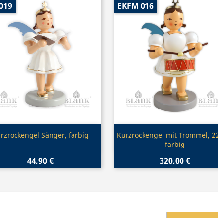
019
EKFM 016
Vorschau
Vorschau


rzrockengel Sänger, farbig
Kurzrockengel mit Trommel, 2
farbig
44,90 €
320,00 €