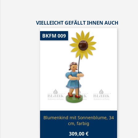
VIELLEICHT GEFÄLLT IHNEN AUCH
BKFM 009
Vorschau

Blumenkind mit Sonnenblume, 34
cm, farbig
309,00 €