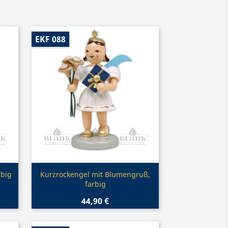
EKF 088
Vorschau

rbig
Kurzrockengel mit Blumengruß,
farbig
44,90 €