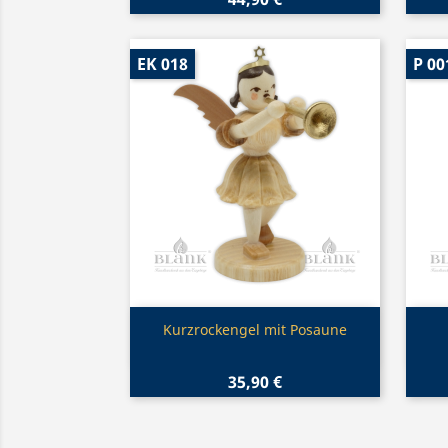
EK 018
P 00
Vorschau

Kurzrockengel mit Posaune
35,90 €