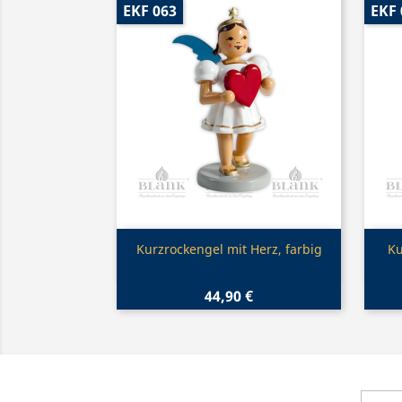
EKF 063
EKF 
Vorschau

Kurzrockengel mit Herz, farbig
Ku
44,90 €