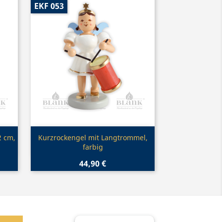
EKF 053
Vorschau

2 cm,
Kurzrockengel mit Langtrommel,
farbig
44,90 €