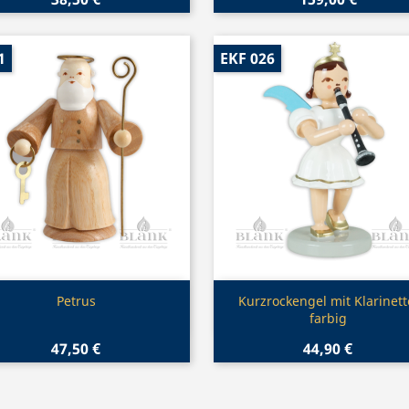
1
EKF 026
Vorschau
Vorschau


Petrus
Kurzrockengel mit Klarinett
farbig
47,50 €
44,90 €