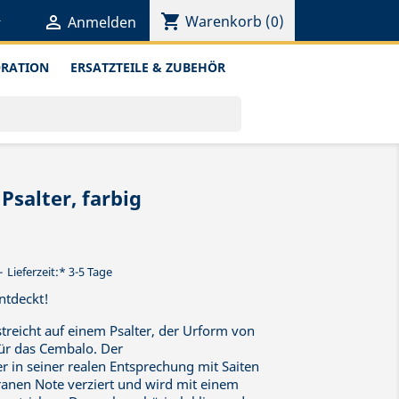
shopping_cart


Warenkorb
(0)
Anmelden
ORATION
ERSATZTEILE & ZUBEHÖR
Psalter, farbig
Lieferzeit:* 3-5 Tage
ntdeckt!
streicht auf einem Psalter, der Urform von
für das Cembalo. Der
r in seiner realen Entsprechung mit Saiten
igranen Note verziert und wird mit einem