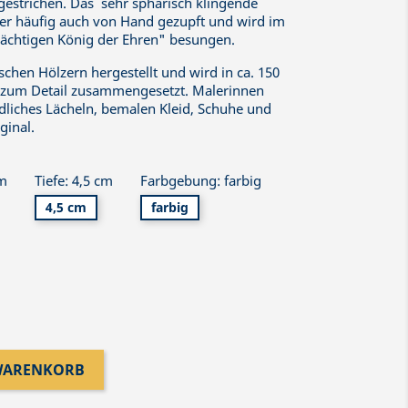
gestrichen. Das sehr sphärisch klingende
ter häufig auch von Hand gezupft und wird im
ächtigen König der Ehren" besungen.
ischen Hölzern hergestellt und wird in ca. 150
be zum Detail zusammengesetzt. Malerinnen
dliches Lächeln, bemalen Kleid, Schuhe und
ginal.
cm
Tiefe: 4,5 cm
Farbgebung: farbig
4,5 cm
farbig
 WARENKORB