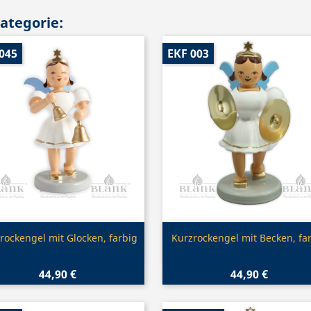
Kategorie:
045
EKF 003
Vorschau
Vorschau


rockengel mit Glocken, farbig
Kurzrockengel mit Becken, fa
44,90 €
44,90 €