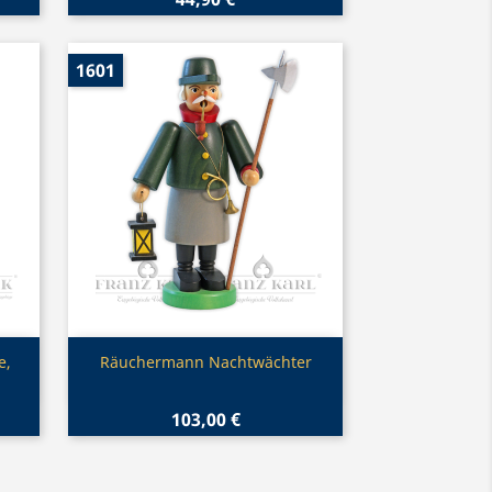
1601
Vorschau

e,
Räuchermann Nachtwächter
103,00 €