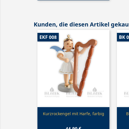
Kunden, die diesen Artikel gekauf
EKF 008
BK 
Vorschau

Kurzrockengel mit Harfe, farbig
B
44,90 €