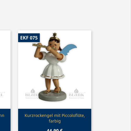
EKF 075
Vorschau

nn
Kurzrockengel mit Piccoloflöte,
farbig
44,90 €