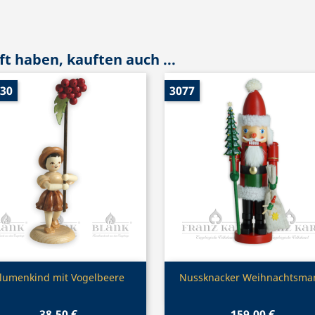
t haben, kauften auch ...
030
3077
Vorschau
Vorschau


lumenkind mit Vogelbeere
Nussknacker Weihnachtsma
38,50 €
159,00 €