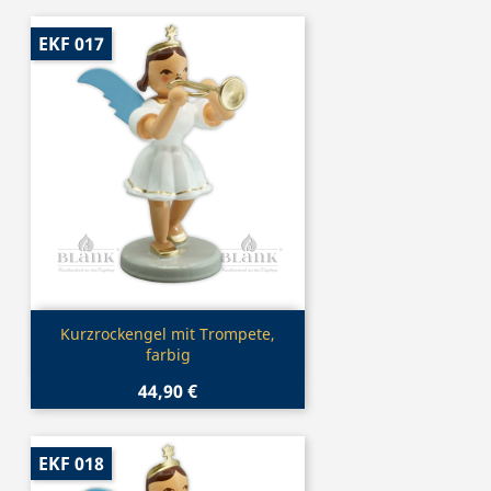
EKF 017
Vorschau

Kurzrockengel mit Trompete,
farbig
44,90 €
EKF 018