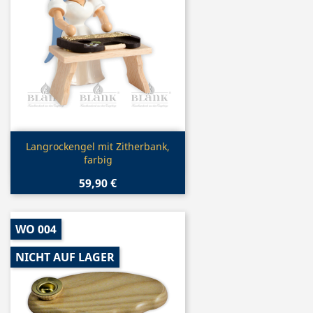
Vorschau

Langrockengel mit Zitherbank,
farbig
59,90 €
WO 004
NICHT AUF LAGER