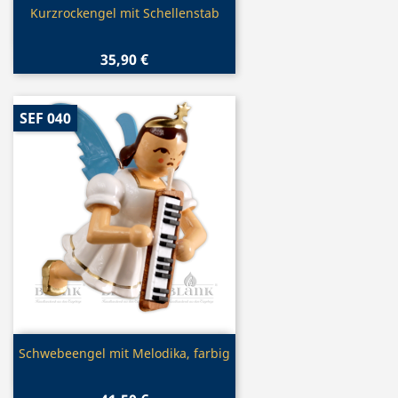
Vorschau

Kurzrockengel mit Schellenstab
35,90 €
SEF 040
Vorschau

Schwebeengel mit Melodika, farbig