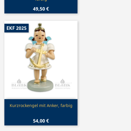
49,50 €
EKF 2025
Vorschau

Kurzrockengel mit Anker, farbig
54,00 €