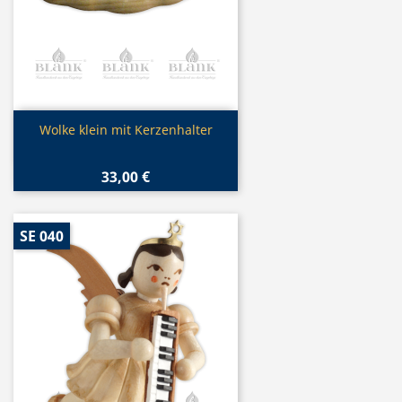
Vorschau

Wolke klein mit Kerzenhalter
33,00 €
SE 040