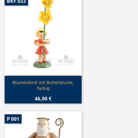
BKF 033
Vorschau

Blumenkind mit Butterblume,
farbig
46,00 €
P 001