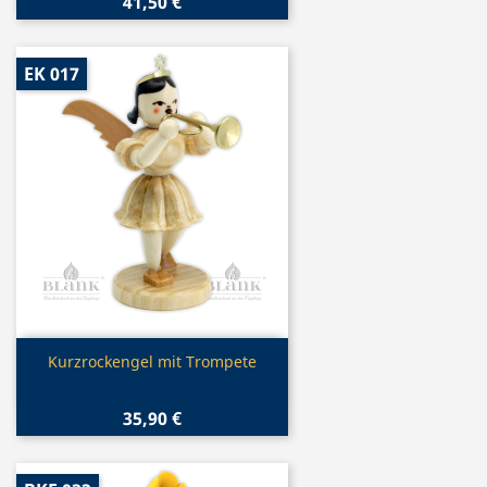
41,50 €
EK 017
Vorschau

Kurzrockengel mit Trompete
35,90 €