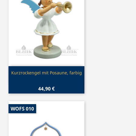
Vorschau

Kurzrockengel mit Posaune, farbig
44,90 €
WOFS 010