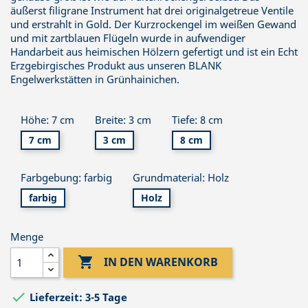
äußerst filigrane Instrument hat drei originalgetreue Ventile
und erstrahlt in Gold. Der Kurzrockengel im weißen Gewand
und mit zartblauen Flügeln wurde in aufwendiger
Handarbeit aus heimischen Hölzern gefertigt und ist ein Echt
Erzgebirgisches Produkt aus unseren BLANK
Engelwerkstätten in Grünhainichen.
Höhe: 7 cm
Breite: 3 cm
Tiefe: 8 cm
7 cm
3 cm
8 cm
Farbgebung: farbig
Grundmaterial: Holz
farbig
Holz
Menge

IN DEN WARENKORB

Lieferzeit: 3-5 Tage