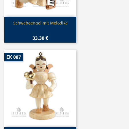
Vorschau

Schwebeengel mit Melodika
33,30 €
EK 087