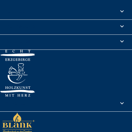
Produkte

Informationen

Rechtliches

Ihr Konto
