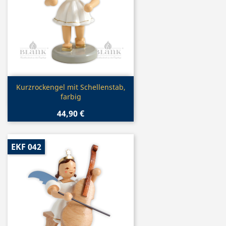
Vorschau

Kurzrockengel mit Schellenstab,
farbig
44,90 €
EKF 042