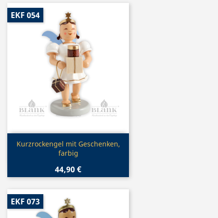
EKF 054
Vorschau

Kurzrockengel mit Geschenken,
farbig
44,90 €
EKF 073