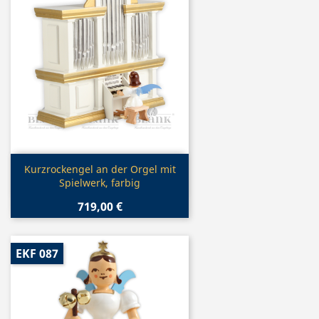
Vorschau

Kurzrockengel an der Orgel mit
Spielwerk, farbig
719,00 €
EKF 087