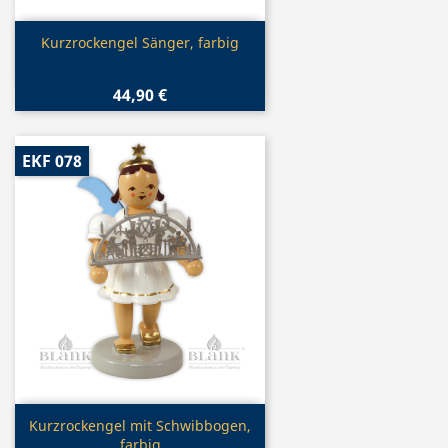
Vorschau

Kurzrockengel Sänger, farbig
44,90 €
EKF 078
Vorschau

Kurzrockengel mit Schwibbogen,
farbig