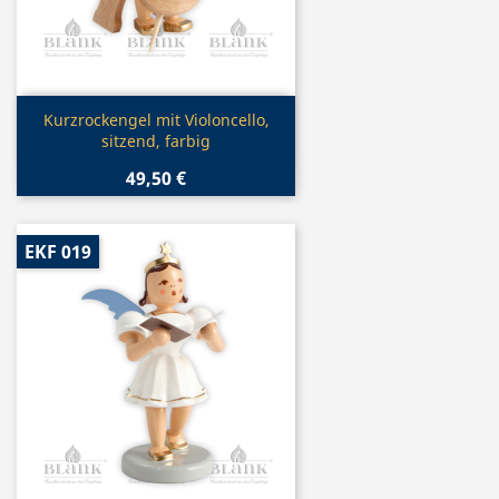
Vorschau

Kurzrockengel mit Violoncello,
sitzend, farbig
49,50 €
EKF 019