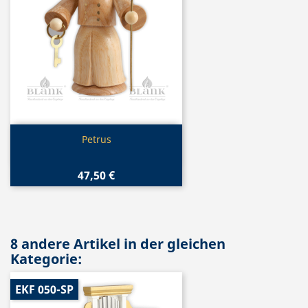
Vorschau

Petrus
47,50 €
8 andere Artikel in der gleichen
Kategorie:
EKF 050-SP