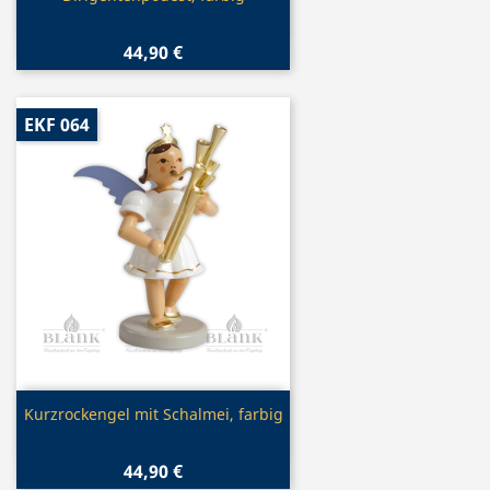
44,90 €
EKF 064
Vorschau

Kurzrockengel mit Schalmei, farbig
44,90 €