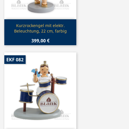
Vorschau

Kurzrockengel mit elektr.
Beleuchtung, 22 cm, farbig
399,00 €
EKF 082