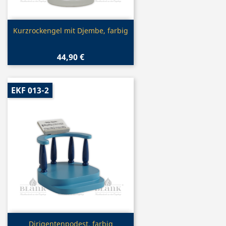
Vorschau

Kurzrockengel mit Djembe, farbig
44,90 €
EKF 013-2
Vorschau

Dirigentenpodest, farbig