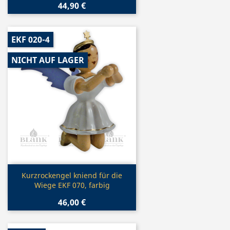
44,90 €
EKF 020-4
NICHT AUF LAGER
Vorschau

Kurzrockengel kniend für die
Wiege EKF 070, farbig
46,00 €