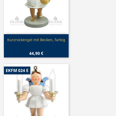
Vorschau

Kurzrockengel mit Becken, farbig
44,90 €
EKFM 024 E