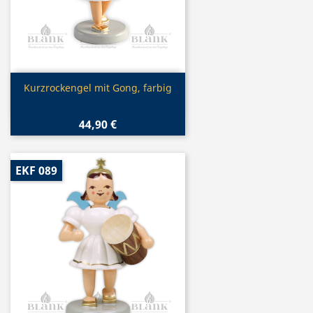
Vorschau

Kurzrockengel mit Gong, farbig
44,90 €
EKF 089