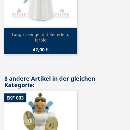
Vorschau

Langrockengel mit Reiterlein,
farbig
42,00 €
8 andere Artikel in der gleichen
Kategorie:
EKF 003