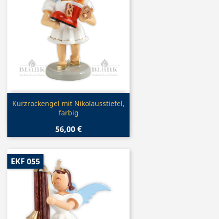
Vorschau

Kurzrockengel mit Nikolausstiefel,
farbig
56,00 €
EKF 055