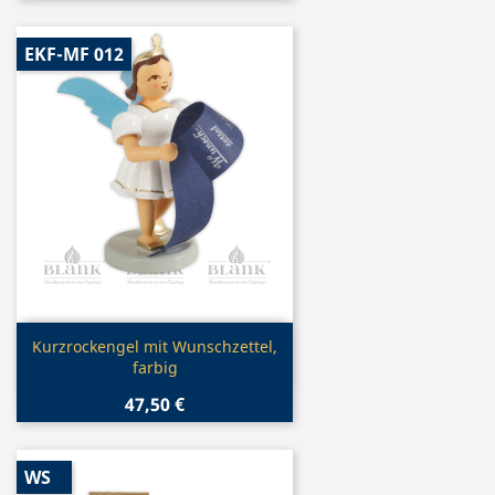
EKF-MF 012
Vorschau

Kurzrockengel mit Wunschzettel,
farbig
47,50 €
WS