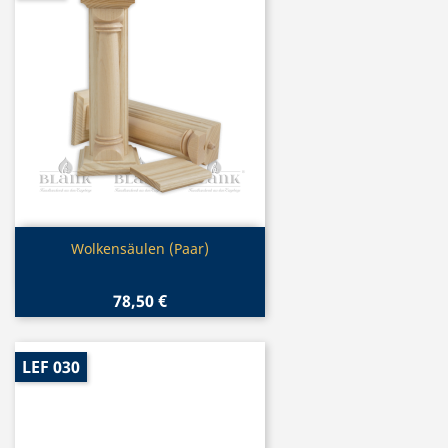
Vorschau

Wolkensäulen (Paar)
78,50 €
LEF 030