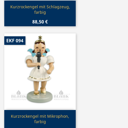
Vorschau

Kurzrockengel mit Schlagzeug,
farbig
88,50 €
EKF 094
Vorschau

Kurzrockengel mit Mikrophon,
farbig