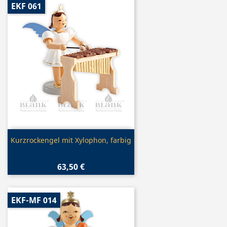
EKF 061
Vorschau

Kurzrockengel mit Xylophon, farbig
63,50 €
EKF-MF 014