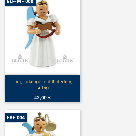
ELF-MF 008
Vorschau

Langrockengel mit Reiterlein,
farbig
42,00 €
EKF 004