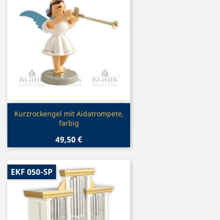
Vorschau

Kurzrockengel mit Aidatrompete,
farbig
49,50 €
EKF 050-SP