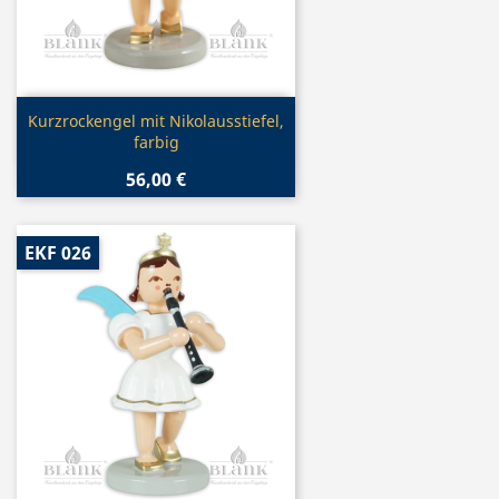
Vorschau

Kurzrockengel mit Nikolausstiefel,
farbig
56,00 €
EKF 026