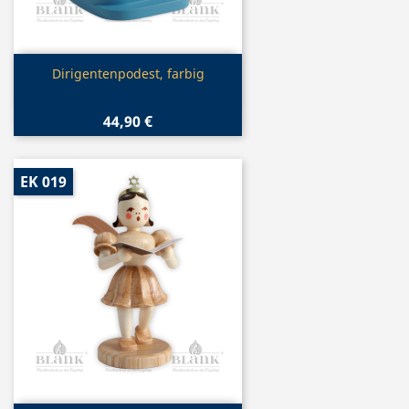
Vorschau

Dirigentenpodest, farbig
44,90 €
EK 019