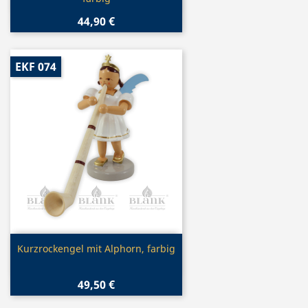
44,90 €
EKF 074
Vorschau

Kurzrockengel mit Alphorn, farbig
49,50 €