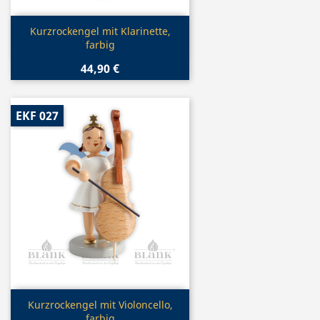
Vorschau

Kurzrockengel mit Klarinette,
farbig
44,90 €
EKF 027
Vorschau

Kurzrockengel mit Violoncello,
farbig