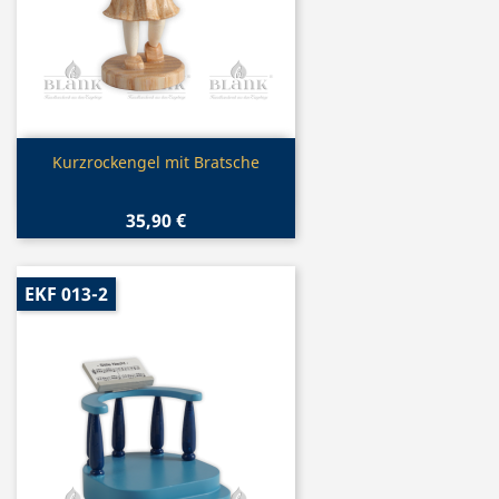
Vorschau

Kurzrockengel mit Bratsche
35,90 €
EKF 013-2