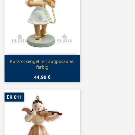
Vorschau

Kurzrockengel mit Zugposaune,
farbig
44,90 €
EK 011