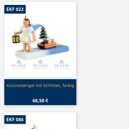
EKF 022
Vorschau

Kurzrockengel mit Schlitten, farbig
68,50 €
EKF 086