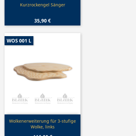
Vorschau

Kurzrockengel Sänger
35,90 €
WOS 001 L
Vorschau

Wolkenerweiterung für 3-stufige
Wolke, links