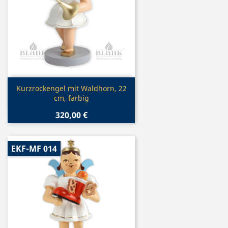
Vorschau

Kurzrockengel mit Waldhorn, 22
cm, farbig
320,00 €
EKF-MF 014