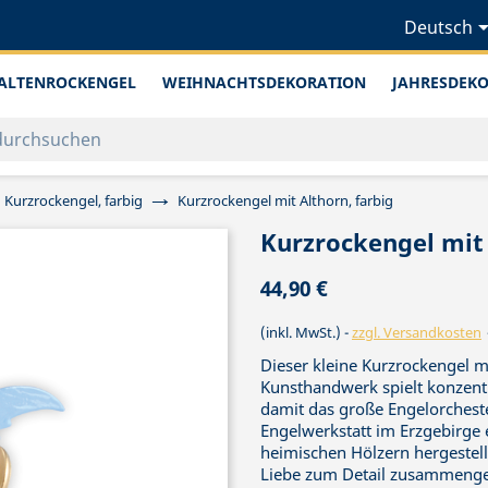
Deutsch
ALTENROCKENGEL
WEIHNACHTSDEKORATION
JAHRESDEK
Kurzrockengel, farbig
Kurzrockengel mit Althorn, farbig
Kurzrockengel mit 
44,90 €
(inkl. MwSt.)
zzgl. Versandkosten
Dieser kleine Kurzrockengel 
Kunsthandwerk spielt konzentr
damit das große Engelorcheste
Engelwerkstatt im Erzgebirge e
heimischen Hölzern hergestellt
Liebe zum Detail zusammenges