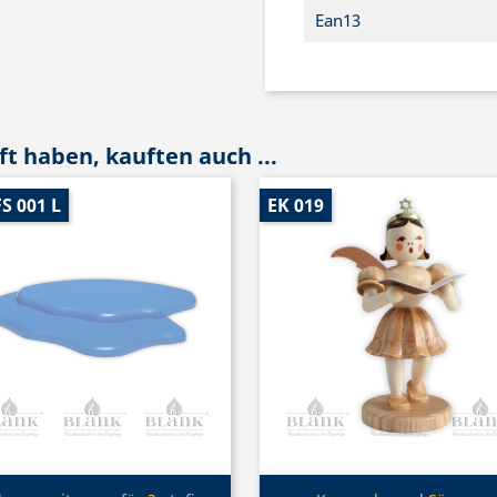
Ean13
t haben, kauften auch ...
S 001 L
EK 019