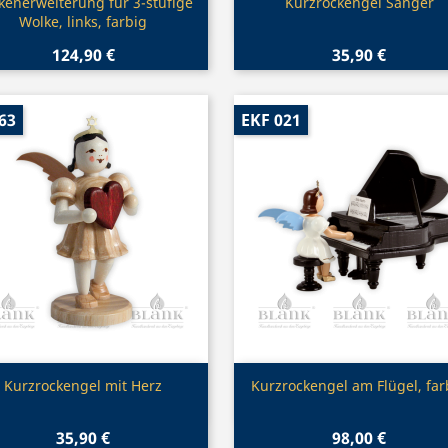
Vorschau
Vorschau


kenerweiterung für 3-stufige
Kurzrockengel Sänger
Wolke, links, farbig
124,90 €
35,90 €
63
EKF 021
Vorschau
Vorschau


Kurzrockengel mit Herz
Kurzrockengel am Flügel, far
35,90 €
98,00 €