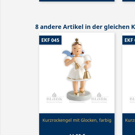
8 andere Artikel in der gleichen 
EKF 045
EKF 
Vorschau

Kurzrockengel mit Glocken, farbig
Kurz