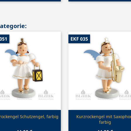
Kategorie:
051
EKF 035
Vorschau
Vorschau


rockengel Schutzengel, farbig
Kurzrockengel mit Saxopho
farbig