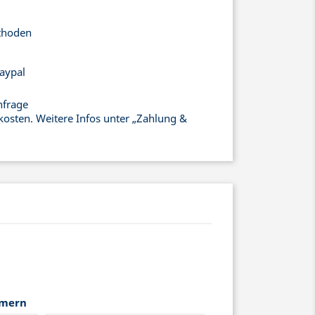
thoden
aypal
nfrage
kosten. Weitere Infos unter „Zahlung &
mmern