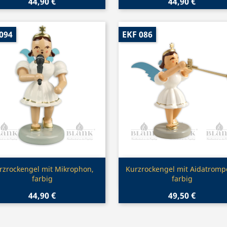
44,90 €
44,90 €
094
EKF 086
Vorschau
Vorschau


rzrockengel mit Mikrophon,
Kurzrockengel mit Aidatromp
farbig
farbig
44,90 €
49,50 €