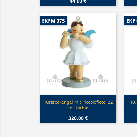
44,90 €
EKFM 075
EKF 
Vorschau

Kurzrockengel mit Piccoloflöte, 22
Ku
cm, farbig
320,00 €