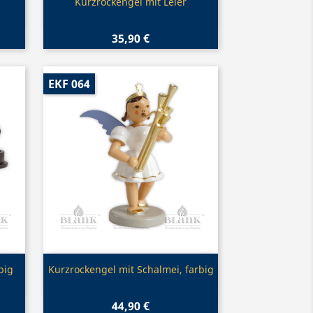
Vorschau

Kurzrockengel mit Leier
35,90 €
EKF 064
Vorschau

big
Kurzrockengel mit Schalmei, farbig
44,90 €