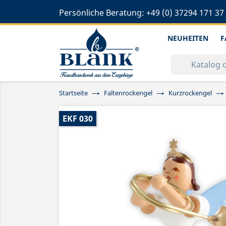
Persönliche Beratung:
+49 (0) 37294 171 37
NEUHEITEN
F
Startseite
Faltenrockengel
Kurzrockengel
EKF 030