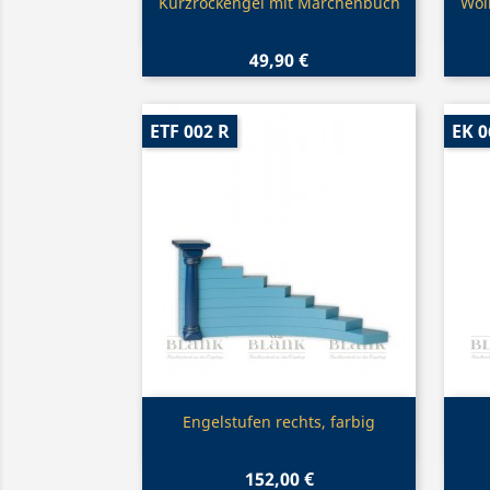
Vorschau

Kurzrockengel mit Märchenbuch
Wol
49,90 €
ETF 002 R
EK 0
Vorschau

Engelstufen rechts, farbig
152,00 €