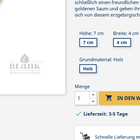
schließlich einen freundlichen
goldenen Saum und geben ihm 
sich von diesem erzgebirgisch
Höhe: 7 cm
Breite: 4 cm
7 cm
4 cm
Grundmaterial: Holz
Holz
Menge

IN DEN

Lieferzeit: 3-5 Tage
Schnelle Lieferung 