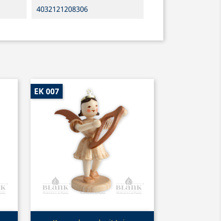
4032121208306
EK 007