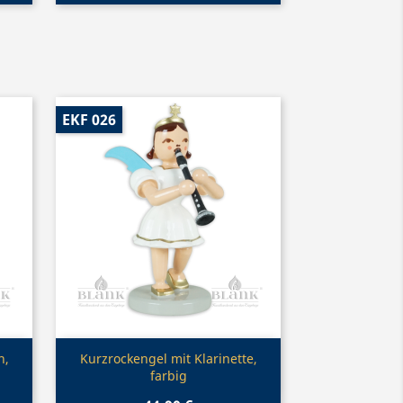
EKF 026
Vorschau

n,
Kurzrockengel mit Klarinette,
farbig