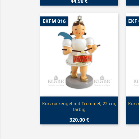
44,90 €
EKFM 016
EKF 
Vorschau

Kurzrockengel mit Trommel, 22 cm,
Kurz
farbig
320,00 €