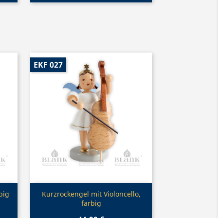
EKF 027
Vorschau

big
Kurzrockengel mit Violoncello,
farbig