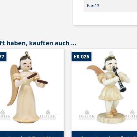
Ean13
t haben, kauften auch ...
77
EK 026