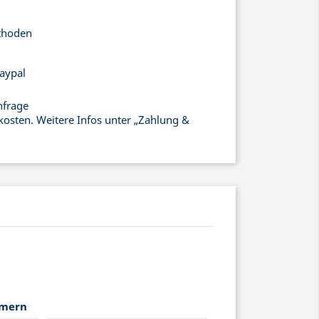
thoden
aypal
nfrage
kosten. Weitere Infos unter „Zahlung &
mmern