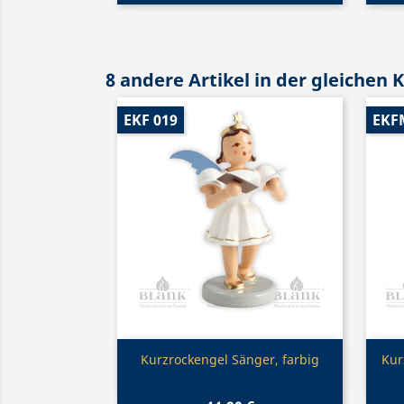
8 andere Artikel in der gleichen 
EKF 019
EKF
Vorschau

Kurzrockengel Sänger, farbig
Kur