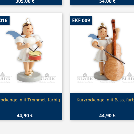
305,00 €
54,00 €
016
EKF 009
Vorschau
Vorschau


rockengel mit Trommel, farbig
Kurzrockengel mit Bass, far
44,90 €
44,90 €