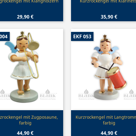
Vorschau
Vorschau


grockengel mit Klanghölzern
Kurzrockengel mit Klarinet
29,90 €
35,90 €
004
EKF 053
Vorschau
Vorschau


zrockengel mit Zugposaune,
Kurzrockengel mit Langtromm
farbig
farbig
44,90 €
44,90 €