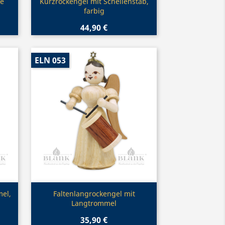
Vorschau

te
Kurzrockengel mit Schellenstab,
farbig
44,90 €
ELN 053
Vorschau

el,
Faltenlangrockengel mit
Langtrommel
35,90 €