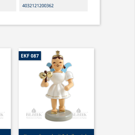
4032121200362
EKF 087