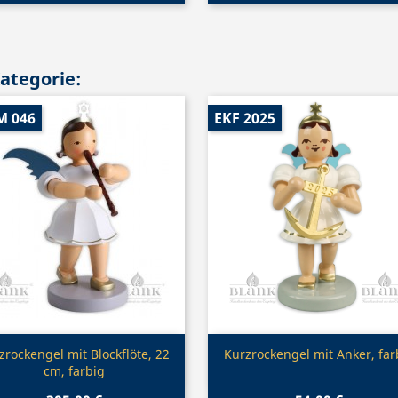
Kategorie:
M 046
EKF 2025
Vorschau
Vorschau


zrockengel mit Blockflöte, 22
Kurzrockengel mit Anker, far
cm, farbig