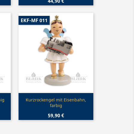
44,90 €
EKF-MF 011
Vorschau

big
Kurzrockengel mit Eisenbahn,
farbig
59,90 €