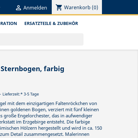
shopping_cart


Warenkorb
(0)
Anmelden
ORATION
ERSATZTEILE & ZUBEHÖR
Sternbogen, farbig
Lieferzeit:* 3-5 Tage
gel mit dem einzigartigen Faltenröckchen von
nen goldenen Bogen, verziert mit fünf kleinen
s große Engelorchester, das in aufwendiger
kstatt im Erzgebirge entsteht. Die farbige
imischen Hölzern hergestellt und wird in ca. 150
be zum Detail zusammengesetzt. Malerinnen