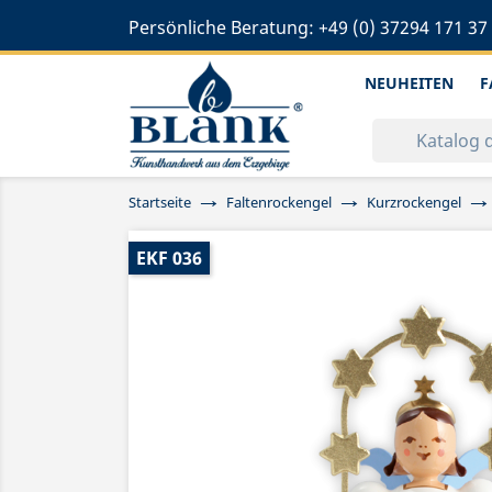
Persönliche Beratung:
+49 (0) 37294 171 37
NEUHEITEN
F
Startseite
Faltenrockengel
Kurzrockengel
EKF 036