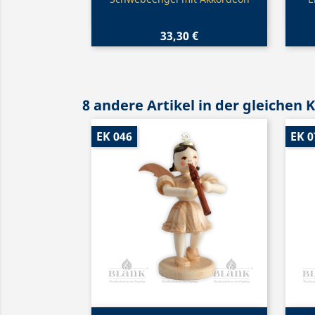

33,30 €
8 andere Artikel in der gleichen 
EK 046
EK 0