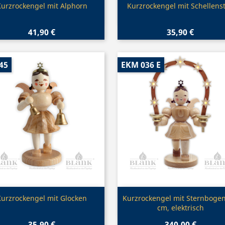
Vorschau
Vorschau


urzrockengel mit Alphorn
Kurzrockengel mit Schellens
41,90 €
35,90 €
45
EKM 036 E
Vorschau
Vorschau


Kurzrockengel mit Glocken
Kurzrockengel mit Sternbogen
cm, elektrisch
35,90 €
340,00 €