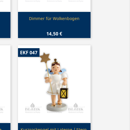
Vorschau

Dimmer für Wolkenbogen
14,50 €
EKF 047
Vorschau
e,
Kurzrockengel mit Laterne / Stern,