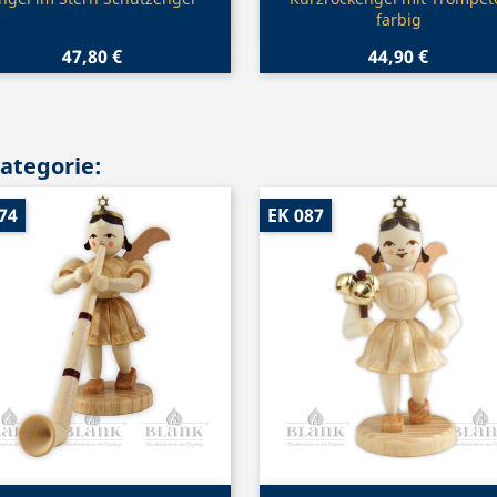


farbig
47,80 €
44,90 €
Kategorie:
74
EK 087