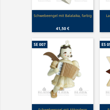
Vorschau

Schwebeengel mit Balalaika, farbig
La
41,50 €
SE 007
ES 0
Vorschau
Schwebeengel mit Akkordeon
E