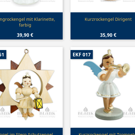
Vorschau
Vorschau


ngrockengel mit Klarinette,
Kurzrockengel Dirigent
farbig
39,90 €
35,90 €
51
EKF 017
Vorschau
Vorschau
ngel im Stern Schutzengel
Kurzrockengel mit Trompet