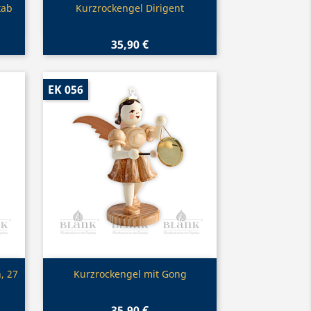
Vorschau

tab
Kurzrockengel Dirigent
35,90 €
EK 056
Vorschau

, 27
Kurzrockengel mit Gong
35,90 €