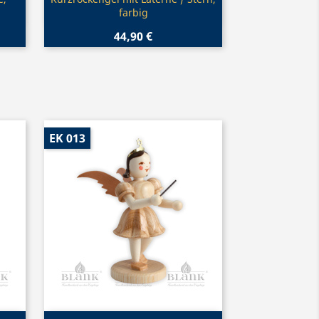

farbig
44,90 €
EK 013