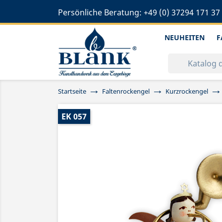
Persönliche Beratung:
+49 (0) 37294 171 37
NEUHEITEN
F
Startseite
Faltenrockengel
Kurzrockengel
EK 057