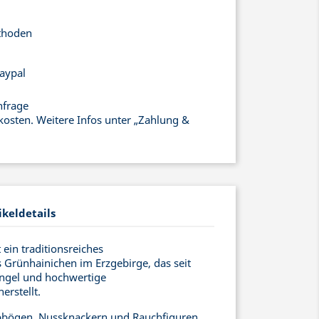
thoden
aypal
nfrage
kosten. Weitere Infos unter „Zahlung &
ikeldetails
ein traditionsreiches
Grünhainichen im Erzgebirge, das seit
engel und hochwertige
rstellt.
bögen, Nussknackern und Rauchfiguren