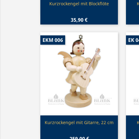
Vorschau

Kurzrockengel mit Blockflöte
K
35,90 €
EKM 006
EK 0
Vorschau

Kurzrockengel mit Gitarre, 22 cm
259,00 €