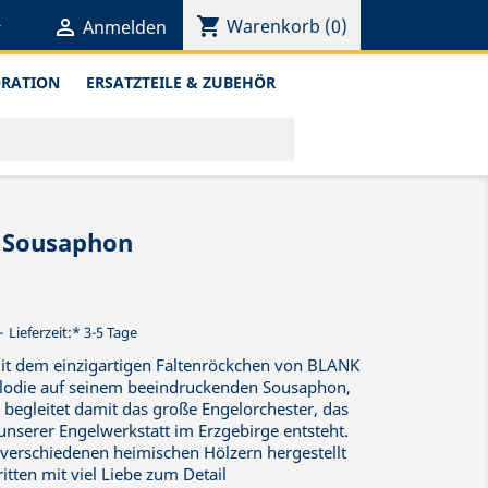
shopping_cart


Warenkorb
(0)
Anmelden
ORATION
ERSATZTEILE & ZUBEHÖR
 Sousaphon
Lieferzeit:* 3-5 Tage
mit dem einzigartigen Faltenröckchen von BLANK
elodie auf seinem beeindruckenden Sousaphon,
 begleitet damit das große Engelorchester, das
unserer Engelwerkstatt im Erzgebirge entsteht.
s verschiedenen heimischen Hölzern hergestellt
itten mit viel Liebe zum Detail