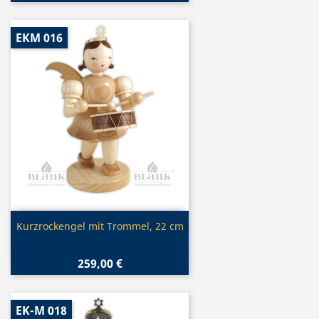
EKM 016
Vorschau

Kurzrockengel mit Trommel, 22 cm
259,00 €
EK-M 018