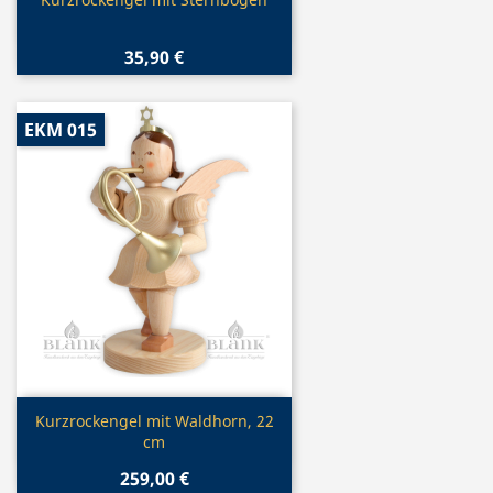
Vorschau

35,90 €
EKM 015
Vorschau

Kurzrockengel mit Waldhorn, 22
cm
259,00 €