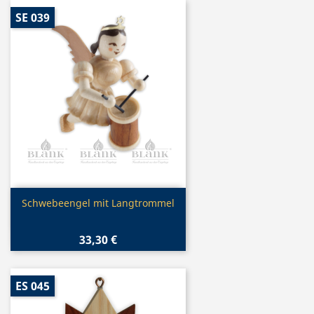
SE 039
Vorschau

Schwebeengel mit Langtrommel
33,30 €
ES 045