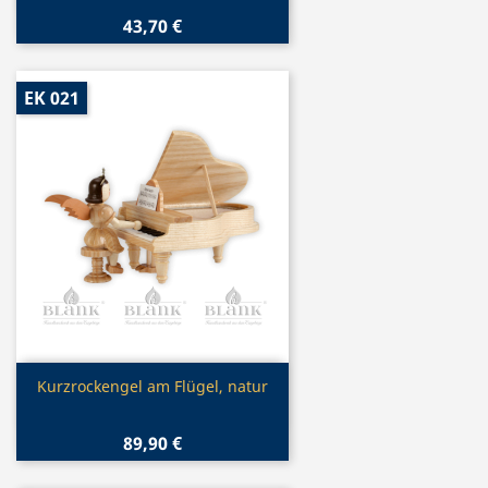
43,70 €
EK 021
Vorschau

Kurzrockengel am Flügel, natur
89,90 €