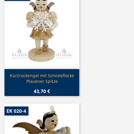
Vorschau

Kurzrockengel mit Schneeflocke
Plauener Spitze
43,70 €
EK 020-4