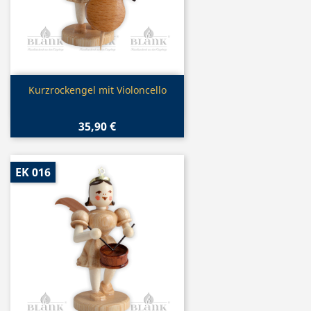
Vorschau

Kurzrockengel mit Violoncello
35,90 €
EK 016