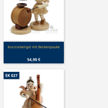
Vorschau

Kurzrockengel mit Beckenpauke
54,90 €
EK 027