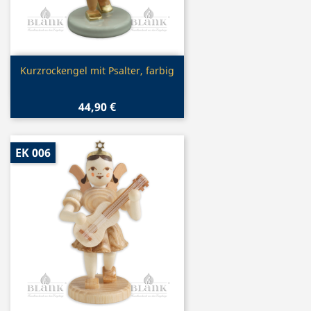
Vorschau

Kurzrockengel mit Psalter, farbig
44,90 €
EK 006