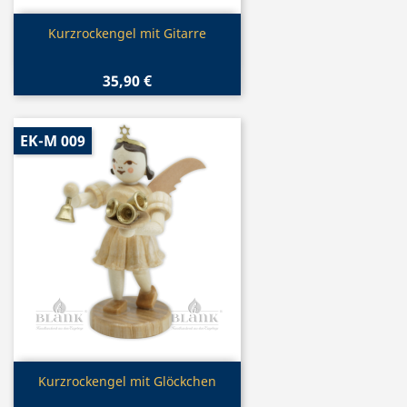
Vorschau

Kurzrockengel mit Gitarre
35,90 €
EK-M 009
Vorschau

Kurzrockengel mit Glöckchen