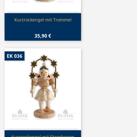
Vorschau

Kurzrockengel mit Trommel
35,90 €
EK 036
Kurzrockengel mit Sternbogen