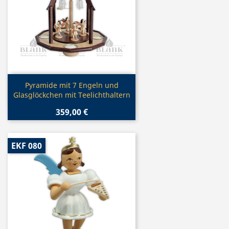
Vorschau

Pyramide mit 7 Engeln und
Glasglöckchen mit Teelichthaltern
359,00 €
EKF 080