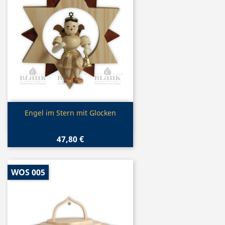
Vorschau

Engel im Stern mit Glocken
47,80 €
WOS 005