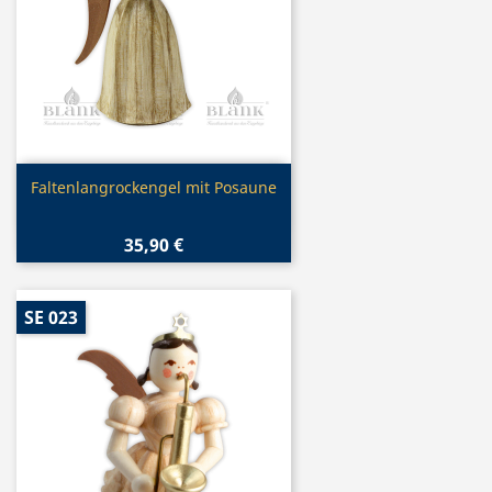
Vorschau

Faltenlangrockengel mit Posaune
35,90 €
SE 023