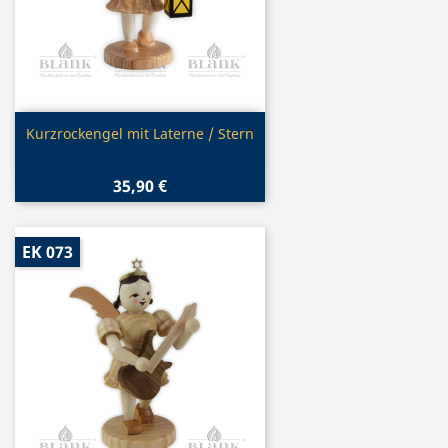
Vorschau

Kurzrockengel mit Laterne / Stern
35,90 €
EK 073