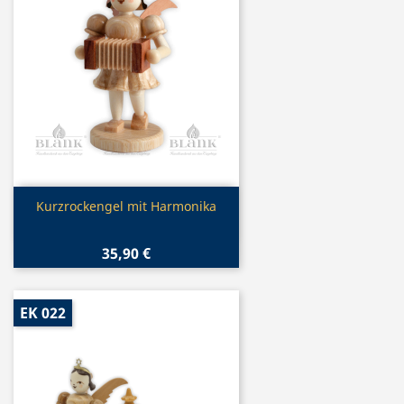
Vorschau

Kurzrockengel mit Harmonika
35,90 €
EK 022