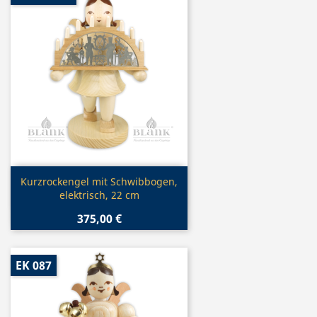
Vorschau

Kurzrockengel mit Schwibbogen,
elektrisch, 22 cm
375,00 €
EK 087