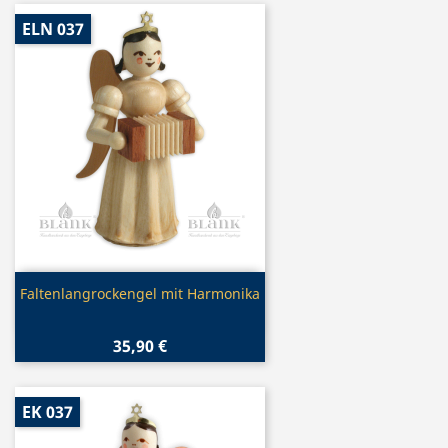
ELN 037
Vorschau

Faltenlangrockengel mit Harmonika
35,90 €
EK 037