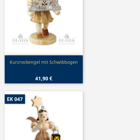
Vorschau

Kurzrockengel mit Schwibbogen
41,90 €
EK 047