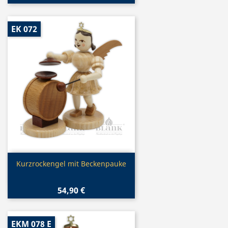
EK 072
Vorschau

Kurzrockengel mit Beckenpauke
54,90 €
EKM 078 E