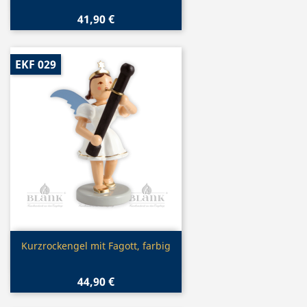
41,90 €
EKF 029
Vorschau

Kurzrockengel mit Fagott, farbig
44,90 €