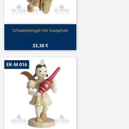
Vorschau

Schwebeengel mit Saxophon
33,30 €
EK-M 016