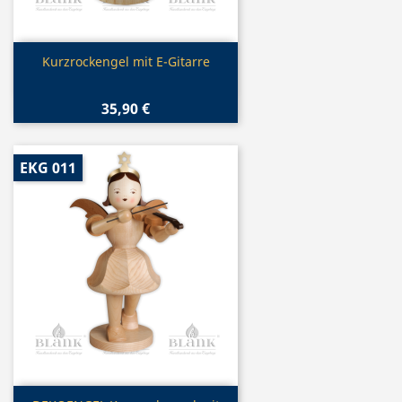
Vorschau

Kurzrockengel mit E-Gitarre
35,90 €
EKG 011