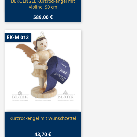
Vorschau

DEKOENGEL Kurzrockengel mit
Violine, 50 cm
589,00 €
EK-M 012
Vorschau

Kurzrockengel mit Wunschzettel
43,70 €