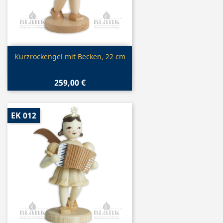
Vorschau

Kurzrockengel mit Becken, 22 cm
259,00 €
EK 012