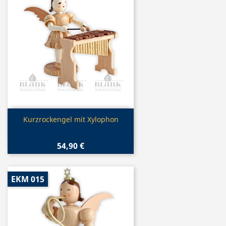
Vorschau

Kurzrockengel mit Xylophon
54,90 €
EKM 015