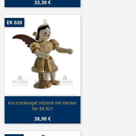
33,30 €
EK 020
Vorschau

Kurzrockengel sitzend mit Hocker
für EK 021
38,90 €