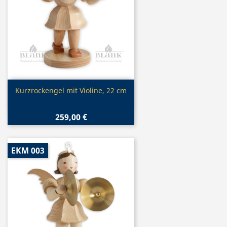
Vorschau

Kurzrockengel mit Violine, 22 cm
259,00 €
EKM 003