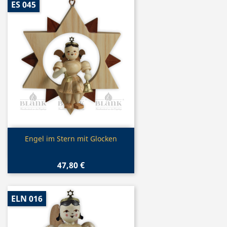
ES 045
Vorschau

Engel im Stern mit Glocken
47,80 €
ELN 016