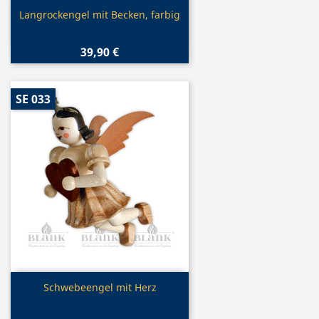
Vorschau

Langrockengel mit Becken, farbig
39,90 €
SE 033
Vorschau

Schwebeengel mit Herz