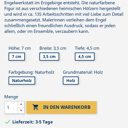
Engelwerkstatt im Erzgebirge entsteht. Die naturfarbene
Figur ist aus verschiedenen heimischen Hölzern hergestellt
und wird in ca. 135 Arbeitsschritten mit viel Liebe zum Detail
zusammengesetzt. Malerinnen verleihen dem Engel
schließlich einen freundlichen Ausdruck, sodass er jeden
allein, oder im Ensemble, verzaubern kann.
Höhe: 7 cm
Breite: 3,5 cm
Tiefe: 4,5 cm
7 cm
3,5 cm
4,5 cm
Farbgebung: Naturholz
Grundmaterial: Holz
Naturholz
Holz
Menge

IN DEN WARENKORB

Lieferzeit: 3-5 Tage