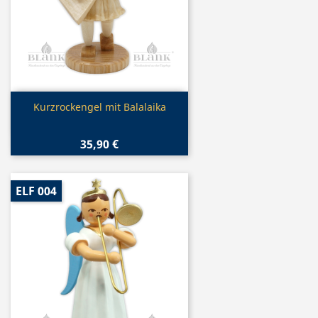
Vorschau

Kurzrockengel mit Balalaika
35,90 €
ELF 004