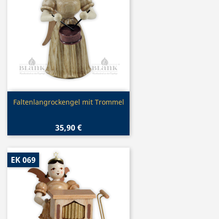
Vorschau

Faltenlangrockengel mit Trommel
35,90 €
EK 069