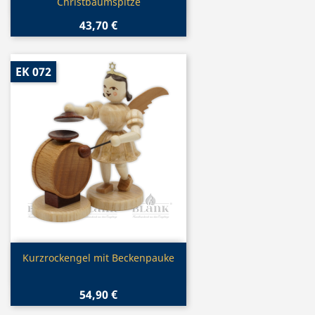
Christbaumspitze
43,70 €
EK 072
Vorschau

Kurzrockengel mit Beckenpauke
54,90 €