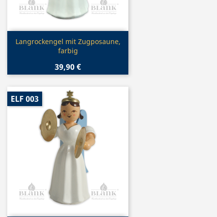
Vorschau

Langrockengel mit Zugposaune,
farbig
39,90 €
ELF 003