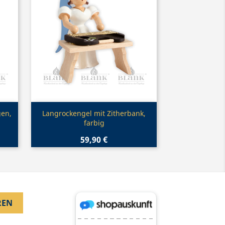
Vorschau

gen,
Langrockengel mit Zitherbank,
farbig
59,90 €