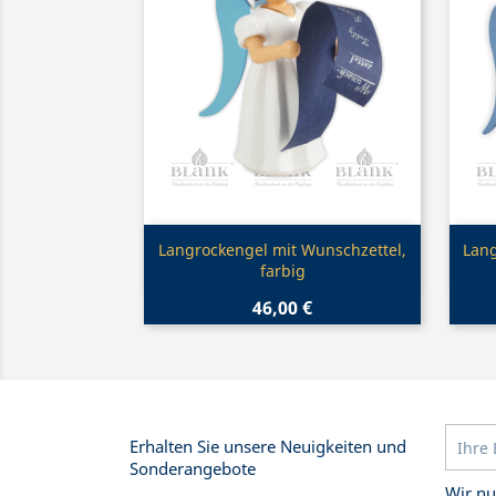
Vorschau

Langrockengel mit Wunschzettel,
Lang
farbig
46,00 €
Erhalten Sie unsere Neuigkeiten und
Sonderangebote
Wir nu