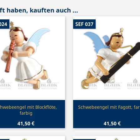
t haben, kauften auch ...
024
SEF 037
Vorschau
Vorschau


hwebeengel mit Blockflöte,
Schwebeengel mit Fagott, far
farbig
41,50 €
41,50 €