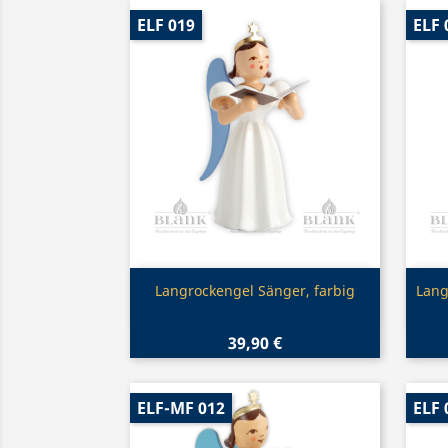
ELF 019
ELF 
Vorschau

Langrockengel Sänger, farbig
Lang
39,90 €
ELF-MF 012
ELF 