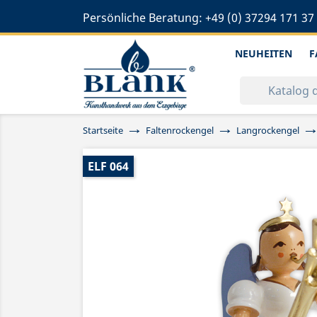
Persönliche Beratung:
+49 (0) 37294 171 37
NEUHEITEN
F
Startseite
Faltenrockengel
Langrockengel
ELF 064