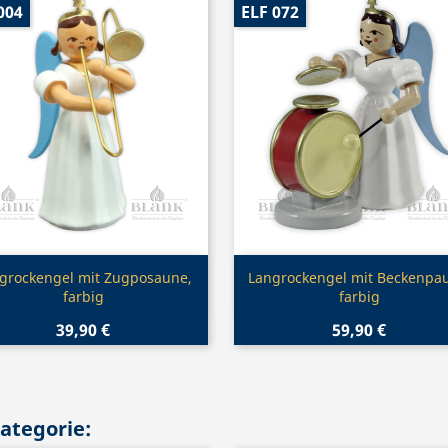
004
ELF 072
Vorschau
Vorschau


grockengel mit Zugposaune,
Langrockengel mit Beckenpau
farbig
farbig
39,90 €
59,90 €
Kategorie: