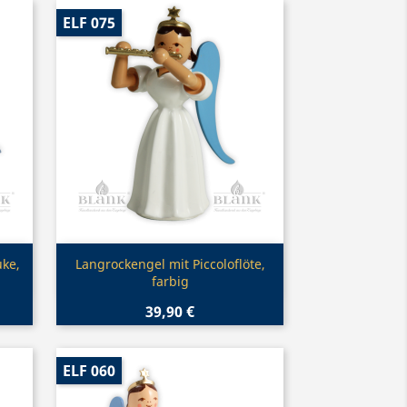
ELF 075
Vorschau

ke,
Langrockengel mit Piccoloflöte,
farbig
39,90 €
ELF 060