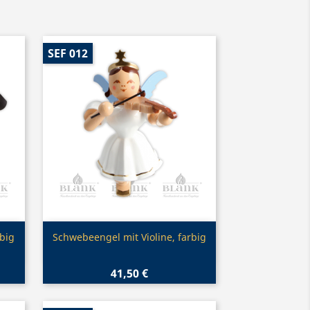
SEF 012
Vorschau

big
Schwebeengel mit Violine, farbig
41,50 €