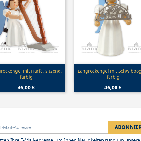
Vorschau
Vorschau


rockengel mit Harfe, sitzend,
Langrockengel mit Schwibbo
farbig
farbig
46,00 €
46,00 €
tzen Ihre E-Mail-Adresse, um Ihnen Neuigkeiten rund um unsere