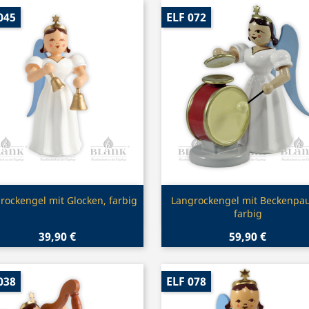
045
ELF 072
Vorschau
Vorschau


rockengel mit Glocken, farbig
Langrockengel mit Beckenpau
farbig
39,90 €
59,90 €
038
ELF 078