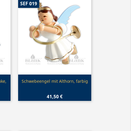
SEF 019
Vorschau

ke,
Schwebeengel mit Althorn, farbig
41,50 €