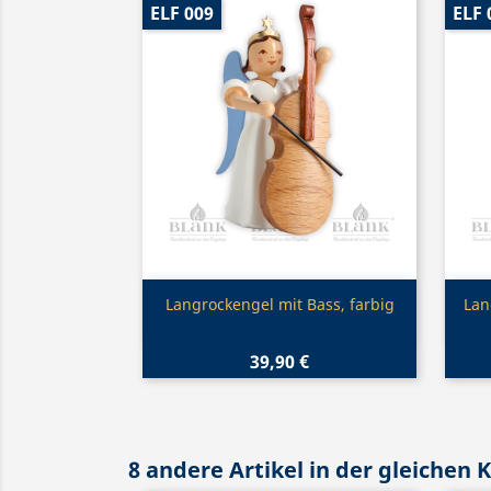
ELF 009
ELF 
Vorschau

Langrockengel mit Bass, farbig
Lan
39,90 €
8 andere Artikel in der gleichen 