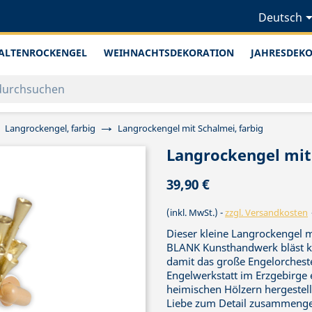
Deutsch
ALTENROCKENGEL
WEIHNACHTSDEKORATION
JAHRESDEK
Langrockengel, farbig
Langrockengel mit Schalmei, farbig
Langrockengel mit 
39,90 €
(inkl. MwSt.)
zzgl. Versandkosten
Dieser kleine Langrockengel m
BLANK Kunsthandwerk bläst krä
damit das große Engelorcheste
Engelwerkstatt im Erzgebirge e
heimischen Hölzern hergestellt
Liebe zum Detail zusammenges