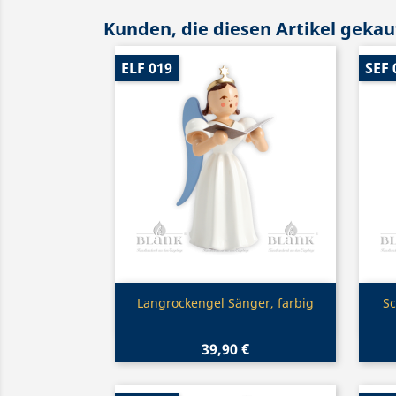
Kunden, die diesen Artikel gekauf
ELF 019
SEF 
Vorschau

Langrockengel Sänger, farbig
Sc
39,90 €