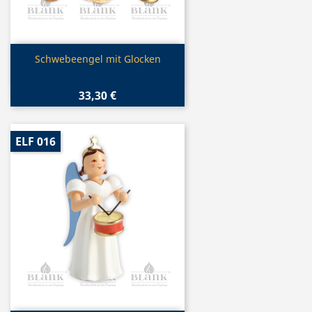
Vorschau

Schwebeengel mit Glocken
33,30 €
ELF 016