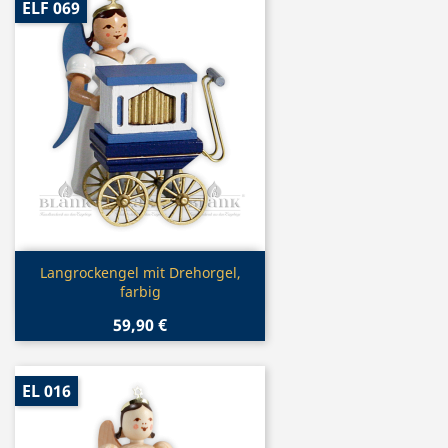
ELF 069
Vorschau

Langrockengel mit Drehorgel,
farbig
59,90 €
EL 016