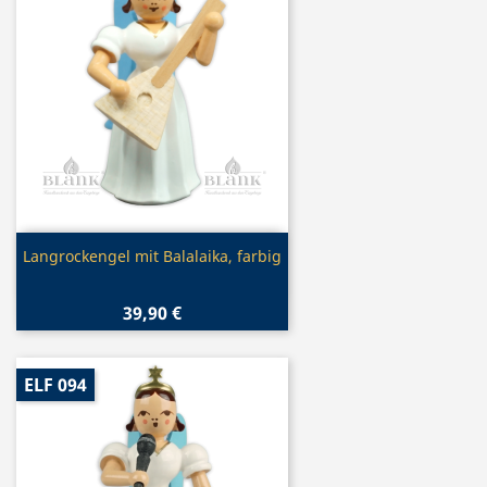
Vorschau

Langrockengel mit Balalaika, farbig
39,90 €
ELF 094