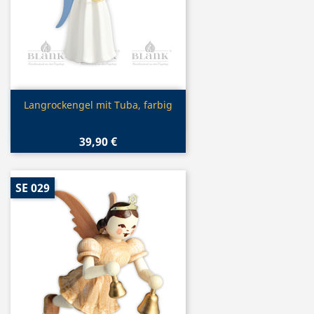
Vorschau

Langrockengel mit Tuba, farbig
39,90 €
SE 029