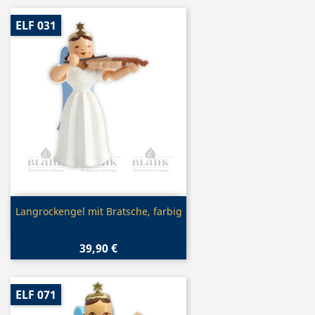
ELF 031
Vorschau

Langrockengel mit Bratsche, farbig
39,90 €
ELF 071