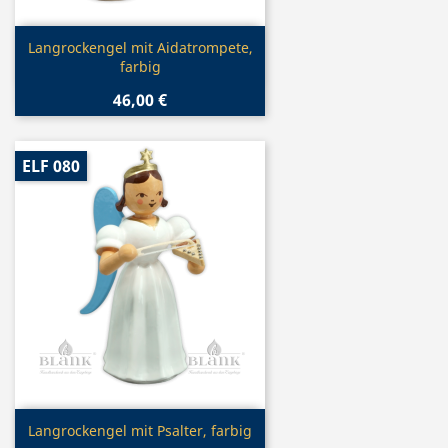
Vorschau

Langrockengel mit Aidatrompete,
farbig
46,00 €
ELF 080
Vorschau

Langrockengel mit Psalter, farbig