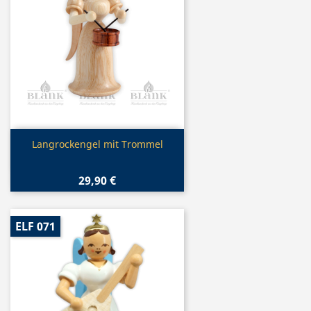
Vorschau

Langrockengel mit Trommel
29,90 €
ELF 071