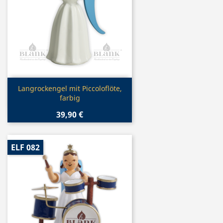
Vorschau

Langrockengel mit Piccoloflöte,
farbig
39,90 €
ELF 082