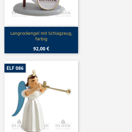
Vorschau

Langrockengel mit Schlagzeug,
farbig
92,00 €
ELF 086