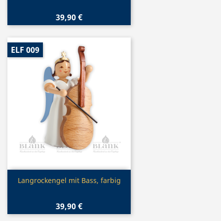
39,90 €
ELF 009
Vorschau

Langrockengel mit Bass, farbig
39,90 €