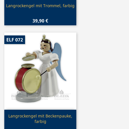
Vorschau

Langrockengel mit Trommel, farbig
39,90 €
ELF 072
Vorschau

Langrockengel mit Beckenpauke,
farbig