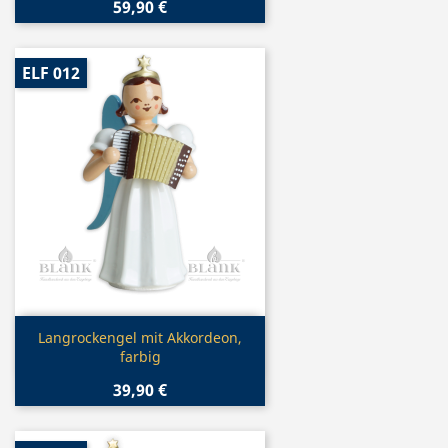
59,90 €
ELF 012
Vorschau

Langrockengel mit Akkordeon,
farbig
39,90 €