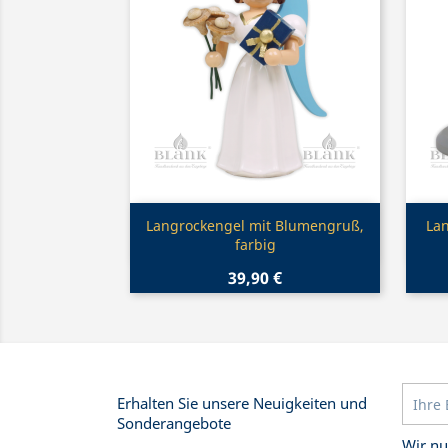
Vorschau

Langrockengel mit Blumengruß,
Lan
farbig
39,90 €
Erhalten Sie unsere Neuigkeiten und
Sonderangebote
Wir nu