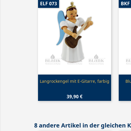
ELF 073
BKF
Vorschau

Langrockengel mit E-Gitarre, farbig
Bl
39,90 €
8 andere Artikel in der gleichen 