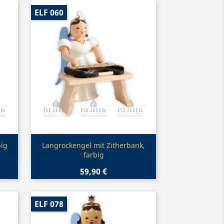
ELF 060
Vorschau

big
Langrockengel mit Zitherbank,
farbig
59,90 €
ELF 078