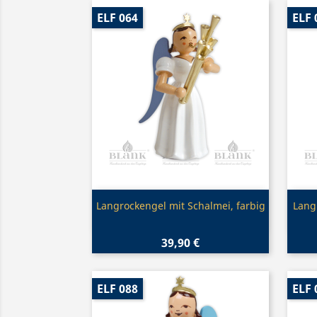
ELF 064
ELF 
Vorschau

Langrockengel mit Schalmei, farbig
Lang
39,90 €
ELF 088
ELF 