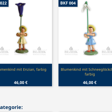
 022
BKF 004
Vorschau
Vorschau


umenkind mit Enzian, farbig
Blumenkind mit Schneeglöckc
farbig
46,00 €
46,00 €
Kategorie: