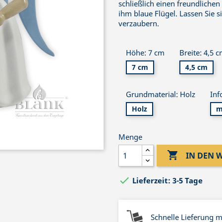
schließlich einen freundlichen
ihm blaue Flügel. Lassen Sie 
verzaubern.
Höhe: 7 cm
Breite: 4,5 
7 cm
4,5 cm
Grundmaterial: Holz
Inf
Holz
m
Menge

IN DEN

Lieferzeit: 3-5 Tage
Schnelle Lieferung 