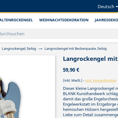
Deutsch
ALTENROCKENGEL
WEIHNACHTSDEKORATION
JAHRESDEK
Langrockengel, farbig
Langrockengel mit Beckenpauke, farbig
Langrockengel mit
59,90 €
(inkl. MwSt.)
zzgl. Versandkosten
Dieser kleine Langrockengel m
BLANK Kunsthandwerk schlägt 
damit das große Engelorcheste
Engelwerkstatt im Erzgebirge e
heimischen Hölzern hergestellt
Liebe zum Detail zusammenges