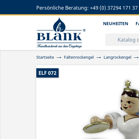
Persönliche Beratung:
+49 (0) 37294 171 37
NEUHEITEN
F
Startseite
Faltenrockengel
Langrockengel
ELF 072