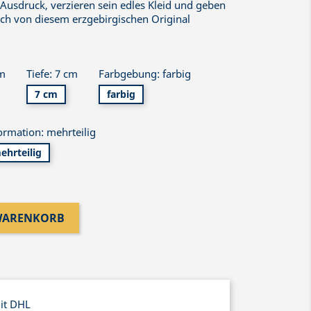
 Ausdruck, verzieren sein edles Kleid und geben
sich von diesem erzgebirgischen Original
cm
Tiefe: 7 cm
Farbgebung: farbig
7 cm
farbig
ormation: mehrteilig
ehrteilig
 WARENKORB
mit DHL