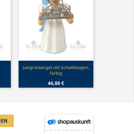
Vorschau

Langrockengel mit Schwibbogen,
farbig
46,00 €