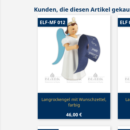
Kunden, die diesen Artikel gekauf
ELF-MF 012
ELF 
Vorschau

Langrockengel mit Wunschzettel,
La
farbig
46,00 €