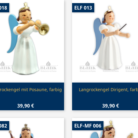
018
ELF 013
Vorschau
Vorschau


rockengel mit Posaune, farbig
Langrockengel Dirigent, far
39,90 €
39,90 €
082
ELF-MF 006