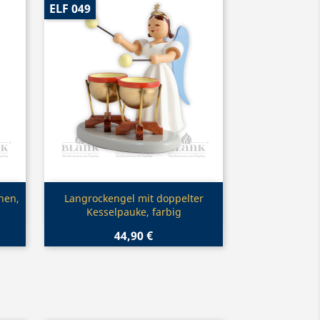
ELF 049
Vorschau

hen,
Langrockengel mit doppelter
Kesselpauke, farbig
44,90 €