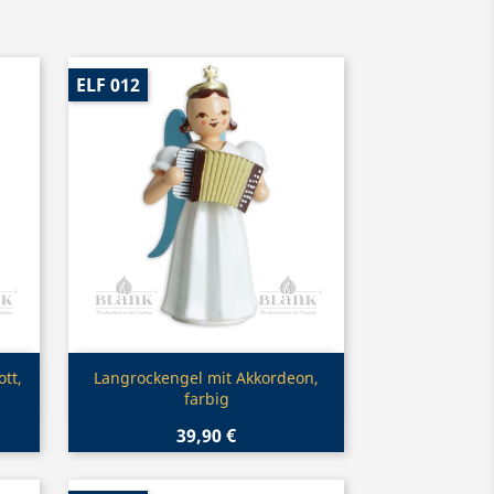
ELF 012
Vorschau

tt,
Langrockengel mit Akkordeon,
farbig
39,90 €