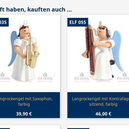
t haben, kauften auch ...
035
ELF 055
Vorschau
Vorschau


ngrockengel mit Saxophon,
Langrockengel mit Kontrafago
farbig
sitzend, farbig
39,90 €
46,00 €