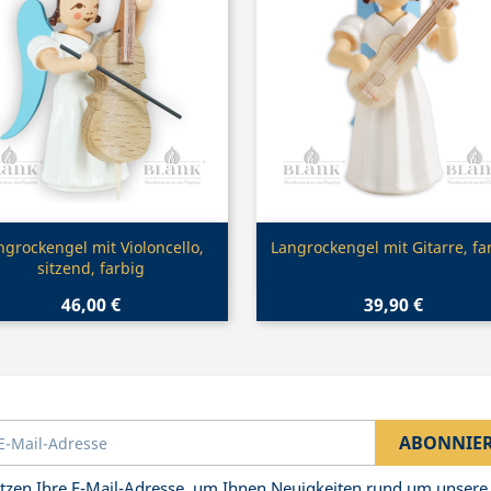
Vorschau
Vorschau


ngrockengel mit Violoncello,
Langrockengel mit Gitarre, fa
sitzend, farbig
46,00 €
39,90 €
tzen Ihre E-Mail-Adresse, um Ihnen Neuigkeiten rund um unsere