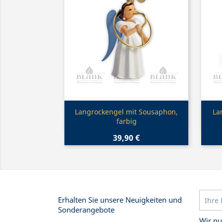
Vorschau

Langrockengel mit Sousaphon,
La
farbig
39,90 €
Erhalten Sie unsere Neuigkeiten und
Sonderangebote
Wir nu