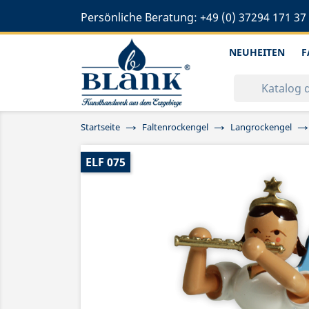
Persönliche Beratung:
+49 (0) 37294 171 37
NEUHEITEN
F
Startseite
Faltenrockengel
Langrockengel
ELF 075