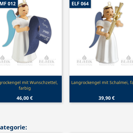
-MF 012
ELF 064
Vorschau
Vorschau


rockengel mit Wunschzettel,
Langrockengel mit Schalmei, f
farbig
46,00 €
39,90 €
Kategorie: