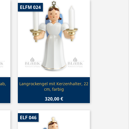
ELFM 024
Vorschau

ab,
Langrockengel mit Kerzenhalter, 22
cm, farbig
320,00 €
ELF 046