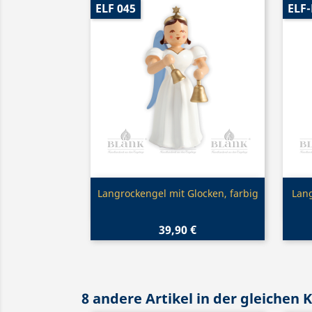
ELF 045
ELF
Vorschau

Langrockengel mit Glocken, farbig
Lang
39,90 €
8 andere Artikel in der gleichen 