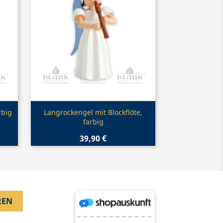
Vorschau

rbig
Langrockengel mit Blockflöte,
farbig
39,90 €