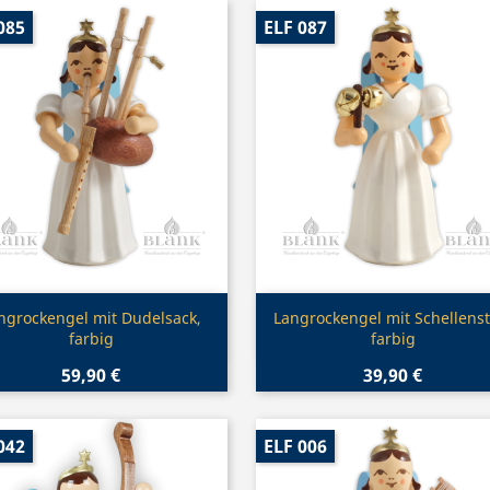
085
ELF 087
Vorschau
Vorschau


ngrockengel mit Dudelsack,
Langrockengel mit Schellenst
farbig
farbig
59,90 €
39,90 €
042
ELF 006