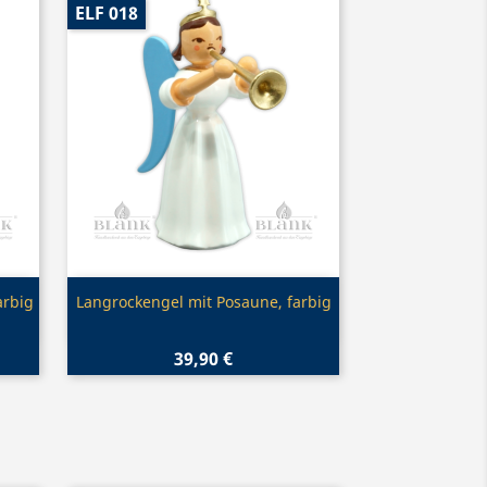
ELF 018
Vorschau

arbig
Langrockengel mit Posaune, farbig
39,90 €