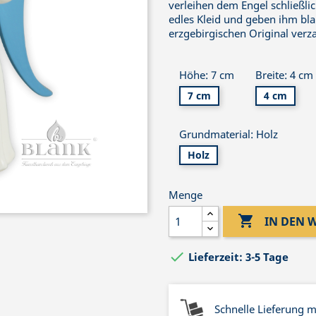
verleihen dem Engel schließli
edles Kleid und geben ihm bla
erzgebirgischen Original verz
Höhe: 7 cm
Breite: 4 cm
7 cm
4 cm
Grundmaterial: Holz
Holz
Menge

IN DEN

Lieferzeit: 3-5 Tage
Schnelle Lieferung 