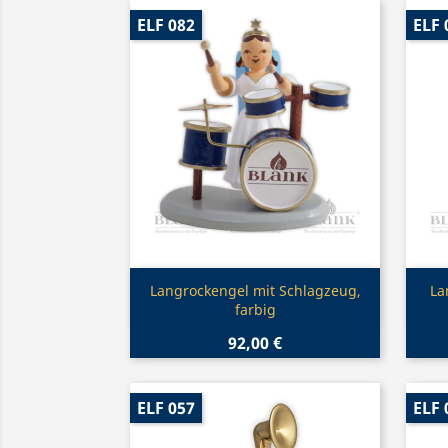
ELF 082
ELF 
Vorschau

Langrockengel mit Schlagzeug,
La
farbig
92,00 €
ELF 057
ELF 