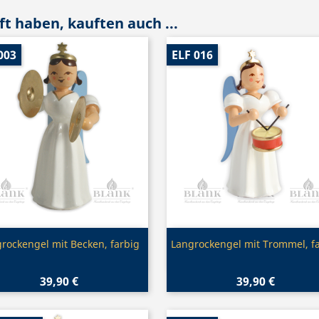
t haben, kauften auch ...
003
ELF 016
Vorschau
Vorschau


rockengel mit Becken, farbig
Langrockengel mit Trommel, f
39,90 €
39,90 €