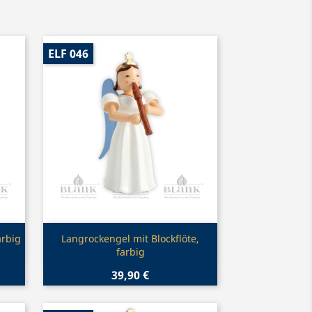
ELF 046
Vorschau

arbig
Langrockengel mit Blockflöte,
farbig
39,90 €