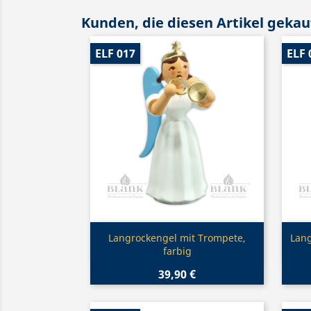
Kunden, die diesen Artikel gekauf
ELF 017
ELF 
Vorschau

Langrockengel mit Trompete,
Lang
farbig
39,90 €