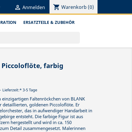
shopping_cart


Warenkorb
(0)
Anmelden
ORATION
ERSATZTEILE & ZUBEHÖR
Piccoloflöte, farbig
Lieferzeit:* 3-5 Tage
 einzigartigen Faltenröckchen von BLANK
 detaillierten, goldenen Piccoloflöte. Er
elorchester, das in aufwendiger Handarbeit in
ebirge entsteht. Die farbige Figur ist aus
ern hergestellt und wird in ca. 150
be zum Detail zusammengesetzt. Malerinnen