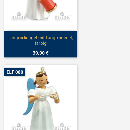
Vorschau

Langrockengel mit Langtrommel,
farbig
39,90 €
ELF 080