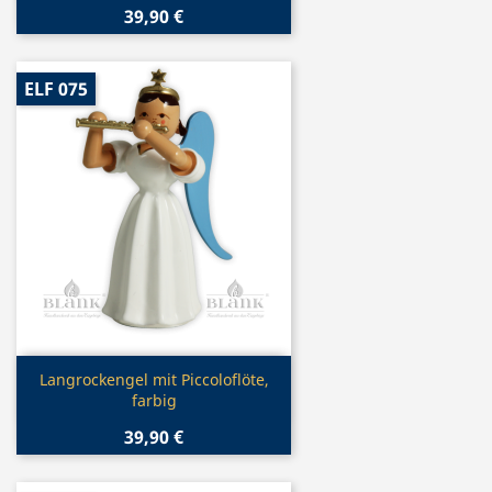
39,90 €
ELF 075
Vorschau

Langrockengel mit Piccoloflöte,
farbig
39,90 €