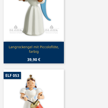
Vorschau

Langrockengel mit Piccoloflöte,
farbig
39,90 €
ELF 053