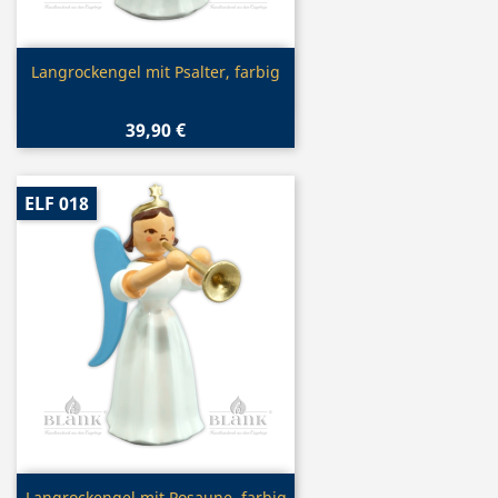
Vorschau

Langrockengel mit Psalter, farbig
39,90 €
ELF 018
Langrockengel mit Posaune, farbig