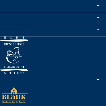
Produkte

Informationen

Rechtliches

Ihr Konto
