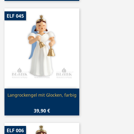
ELF 045
Vorschau

Langrockengel mit Glocken, farbig
39,90 €
ELF 006