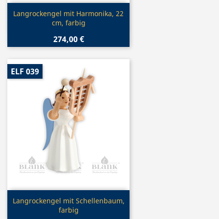
Vorschau

Langrockengel mit Harmonika, 22
cm, farbig
274,00 €
ELF 039
Vorschau

Langrockengel mit Schellenbaum,
farbig