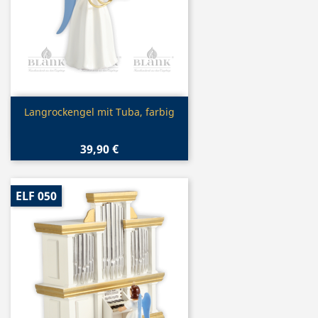
Vorschau

Langrockengel mit Tuba, farbig
39,90 €
ELF 050