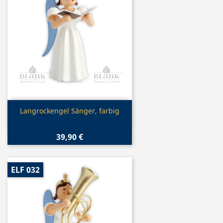
Vorschau

Langrockengel Sänger, farbig
39,90 €
ELF 032