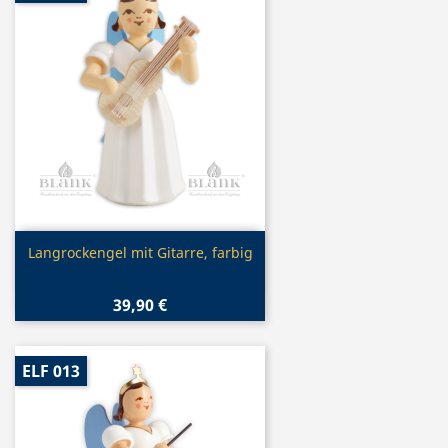
Vorschau

Langrockengel mit Gitarre, farbig
39,90 €
ELF 013