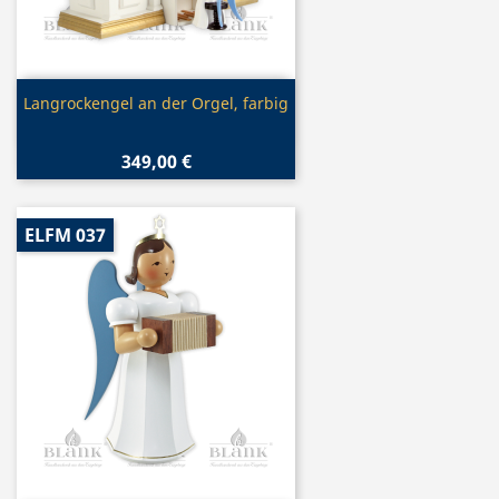
Vorschau

Langrockengel an der Orgel, farbig
349,00 €
ELFM 037