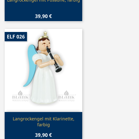
Vorschau

39,90 €
ELF 026
Vorschau

Langrockengel mit Klarinette,
farbig
39,90 €