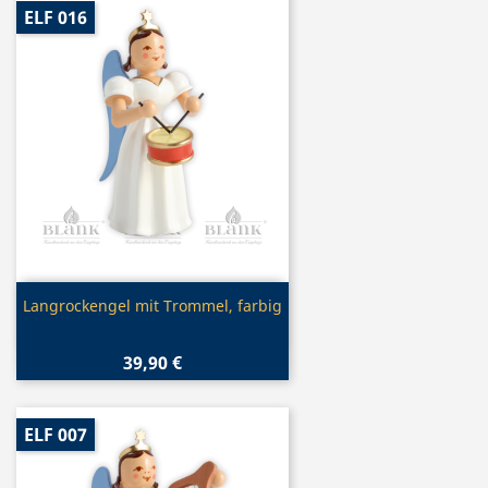
ELF 016
Vorschau

Langrockengel mit Trommel, farbig
39,90 €
ELF 007