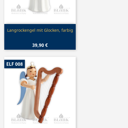
Vorschau

Langrockengel mit Glocken, farbig
39,90 €
ELF 008