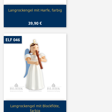
Vorschau

Langrockengel mit Harfe, farbig
39,90 €
ELF 046
Vorschau

Langrockengel mit Blockflöte,
farbig