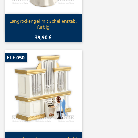
Vorschau

Langrockengel mit Schellenstab,
farbig
39,90 €
ELF 050