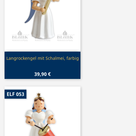
Vorschau

Langrockengel mit Schalmei, farbig
39,90 €
ELF 053