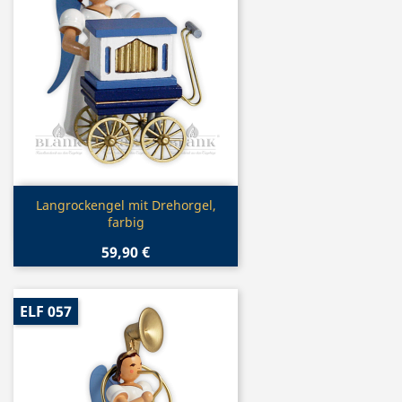
Vorschau

Langrockengel mit Drehorgel,
farbig
59,90 €
ELF 057