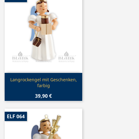
Vorschau

Langrockengel mit Geschenken,
farbig
39,90 €
ELF 064