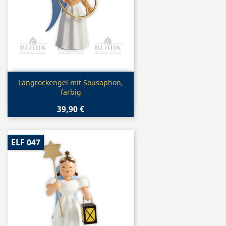
Vorschau

Langrockengel mit Sousaphon,
farbig
39,90 €
ELF 047