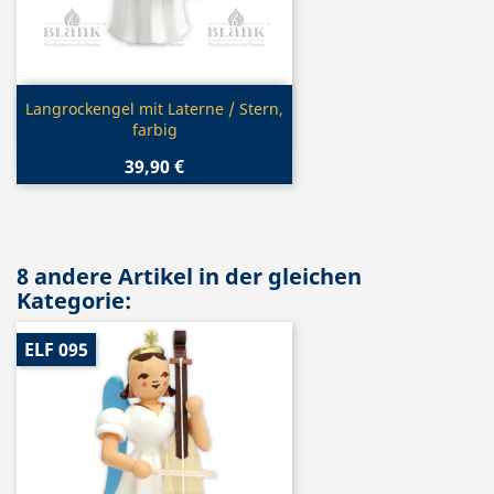
Vorschau

Langrockengel mit Laterne / Stern,
farbig
39,90 €
8 andere Artikel in der gleichen
Kategorie:
ELF 095