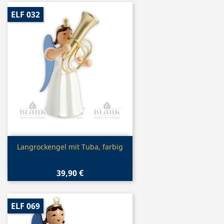
ELF 032
Vorschau

Langrockengel mit Tuba, farbig
39,90 €
ELF 069