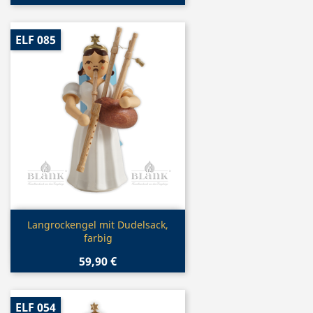
ELF 085
Vorschau

Langrockengel mit Dudelsack,
farbig
59,90 €
ELF 054