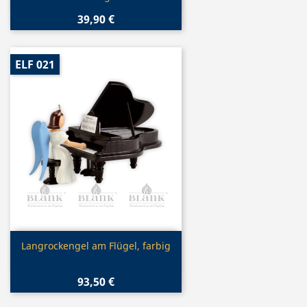
39,90 €
ELF 021
Vorschau

Langrockengel am Flügel, farbig
93,50 €