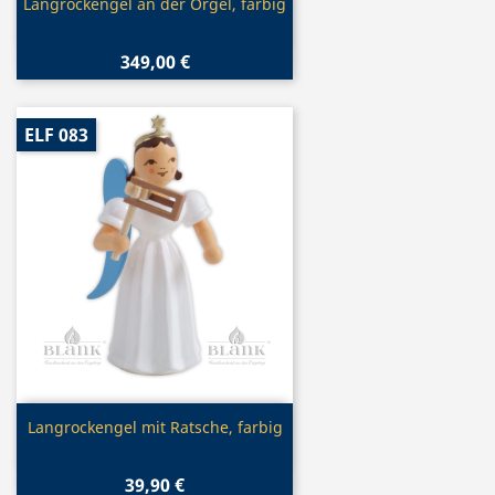
Vorschau

Langrockengel an der Orgel, farbig
349,00 €
ELF 083
Vorschau

Langrockengel mit Ratsche, farbig
39,90 €