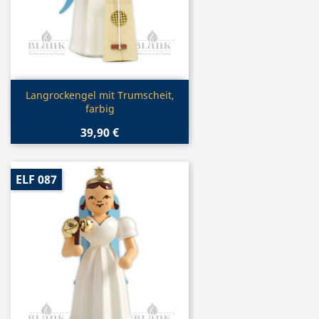
Vorschau

Langrockengel mit Trumscheit,
farbig
39,90 €
ELF 087