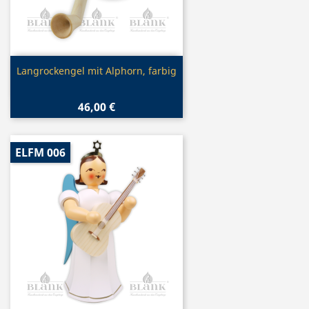
Vorschau

Langrockengel mit Alphorn, farbig
46,00 €
ELFM 006