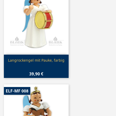
Vorschau

Langrockengel mit Pauke, farbig
39,90 €
ELF-MF 008