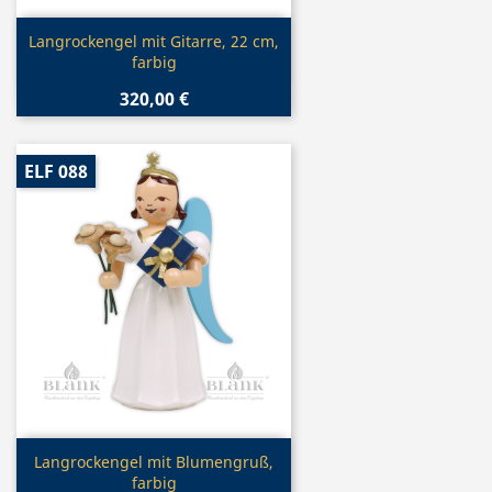
Vorschau

Langrockengel mit Gitarre, 22 cm,
farbig
320,00 €
ELF 088
Vorschau

Langrockengel mit Blumengruß,
farbig