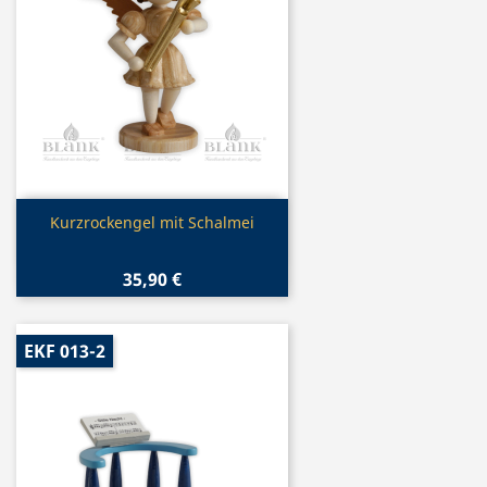
Vorschau

Kurzrockengel mit Schalmei
35,90 €
EKF 013-2