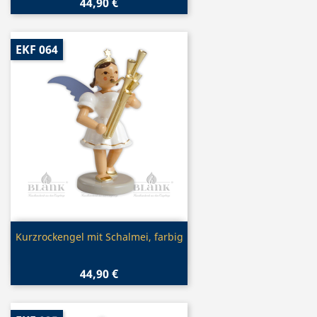
44,90 €
EKF 064
Vorschau

Kurzrockengel mit Schalmei, farbig
44,90 €