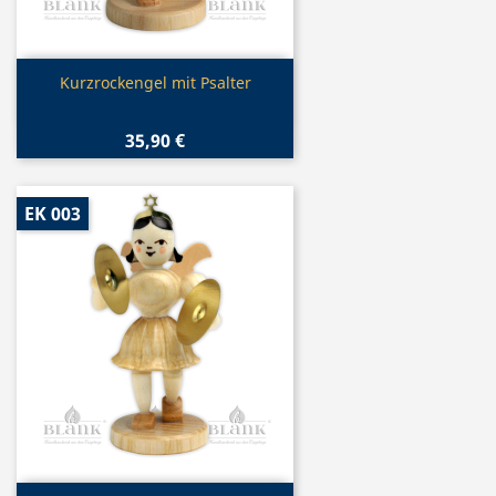
Vorschau

Kurzrockengel mit Psalter
35,90 €
EK 003