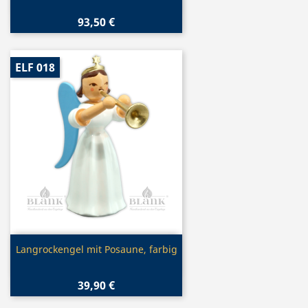
93,50 €
ELF 018
Vorschau

Langrockengel mit Posaune, farbig
39,90 €