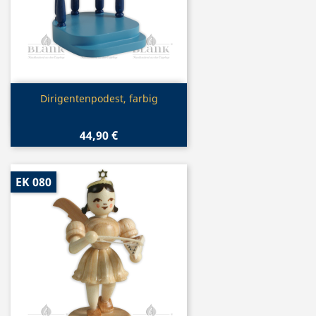
Vorschau

Dirigentenpodest, farbig
44,90 €
EK 080