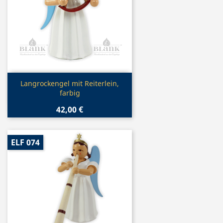
Vorschau

Langrockengel mit Reiterlein,
farbig
42,00 €
ELF 074