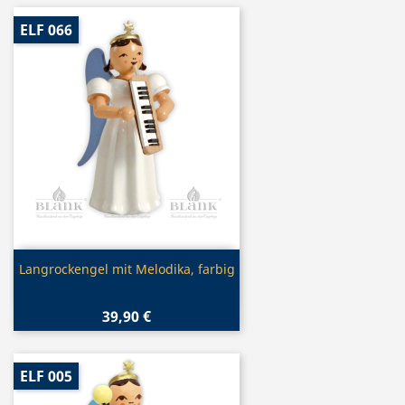
ELF 066
Vorschau

Langrockengel mit Melodika, farbig
39,90 €
ELF 005