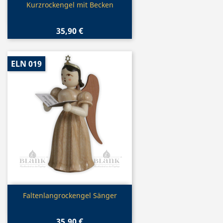
Vorschau

Kurzrockengel mit Becken
35,90 €
ELN 019
Vorschau

Faltenlangrockengel Sänger
35,90 €