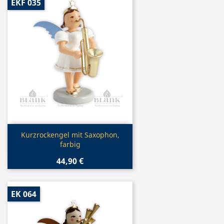
EKF 035
Vorschau

Kurzrockengel mit Saxophon,
farbig
44,90 €
EK 064