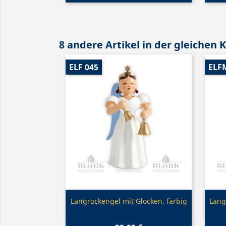
8 andere Artikel in der gleichen 
ELF 045
ELFM
Vorschau

Langrockengel mit Glocken, farbig
Lang