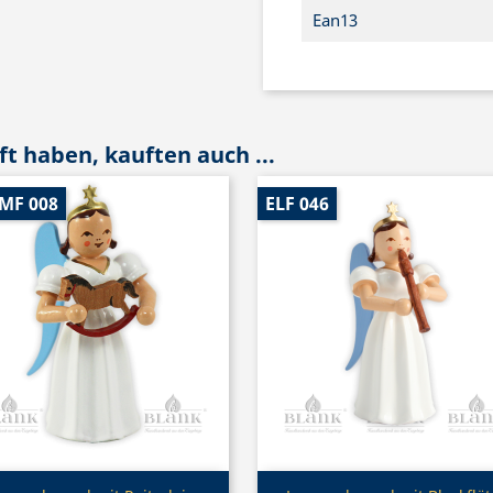
Ean13
t haben, kauften auch ...
-MF 008
ELF 046