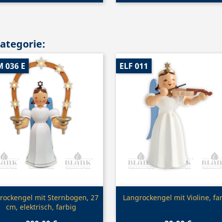
Kategorie:
 036 E
ELF 011
Vorschau
Vorschau


rockengel mit Sternbogen, 27
Langrockengel mit Violine, fa
cm, elektrisch, farbig