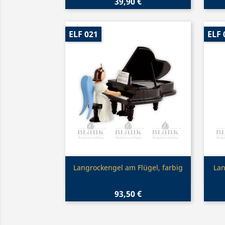
39,90 €
ELF 021
ELF 
Vorschau

Langrockengel am Flügel, farbig
Lan
93,50 €