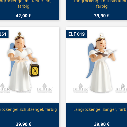
Vorschau
Vorschau


ngrockengel mit Reiterlein,
Langrockengel mit Blockflöt
farbig
farbig
42,00 €
39,90 €
051
ELF 019
Vorschau
Vorschau


rockengel Schutzengel, farbig
Langrockengel Sänger, farb
39,90 €
39,90 €