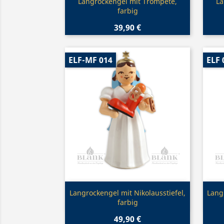
Vorschau

Langrockengel mit Trompete,
La
farbig
39,90 €
ELF-MF 014
ELF 
Vorschau

Langrockengel mit Nikolausstiefel,
Lang
farbig
49,90 €