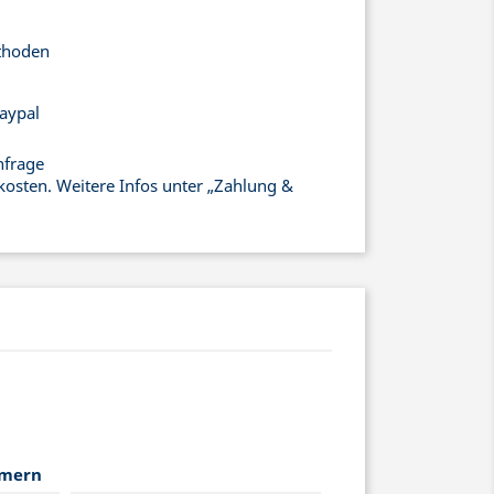
thoden
aypal
nfrage
kosten. Weitere Infos unter „Zahlung &
mmern