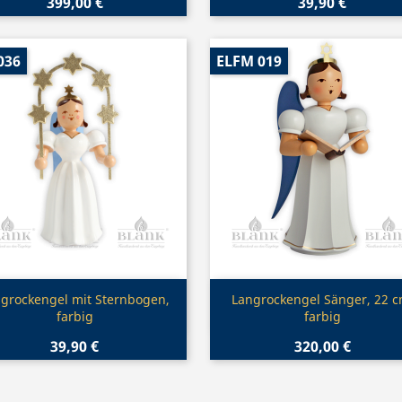
399,00 €
39,90 €
036
ELFM 019
Vorschau
Vorschau


grockengel mit Sternbogen,
Langrockengel Sänger, 22 c
farbig
farbig
39,90 €
320,00 €