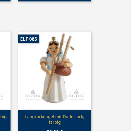
ELF 085
Vorschau

rbig
Langrockengel mit Dudelsack,
farbig