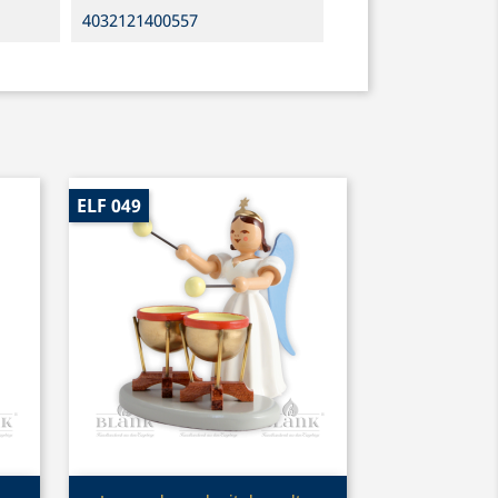
4032121400557
ELF 049