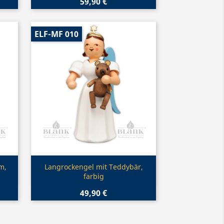
59,90 €
ELF-MF 010
Vorschau

m,
Langrockengel mit Teddybär,
farbig
49,90 €