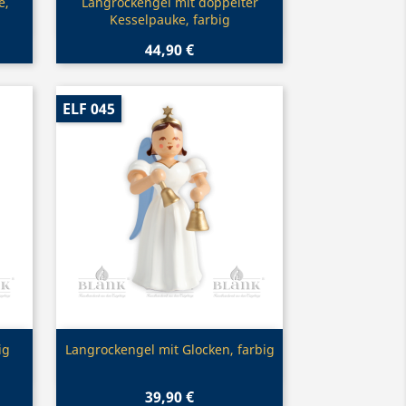
Vorschau

e,
Langrockengel mit doppelter
Kesselpauke, farbig
44,90 €
ELF 045
Vorschau

ig
Langrockengel mit Glocken, farbig
39,90 €