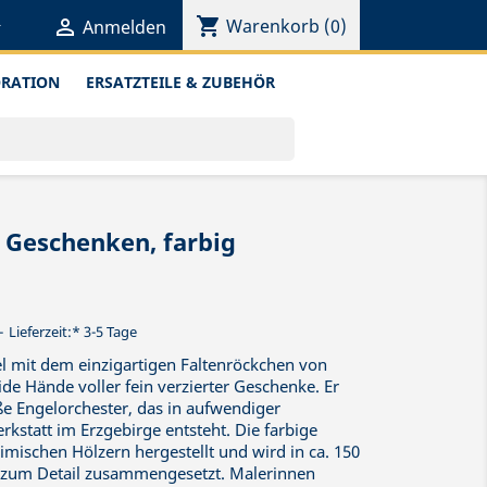
shopping_cart


Warenkorb
(0)
Anmelden
ORATION
ERSATZTEILE & ZUBEHÖR
 Geschenken, farbig
Lieferzeit:* 3-5 Tage
l mit dem einzigartigen Faltenröckchen von
e Hände voller fein verzierter Geschenke. Er
ße Engelorchester, das in aufwendiger
kstatt im Erzgebirge entsteht. Die farbige
imischen Hölzern hergestellt und wird in ca. 150
be zum Detail zusammengesetzt. Malerinnen