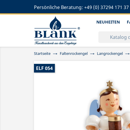
Persönliche Beratung:
+49 (0) 37294 171 37
NEUHEITEN
F
Startseite
Faltenrockengel
Langrockengel
ELF 054