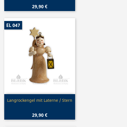
29,90 €
EL 047
Vorschau

Langrockengel mit Laterne / Stern
29,90 €