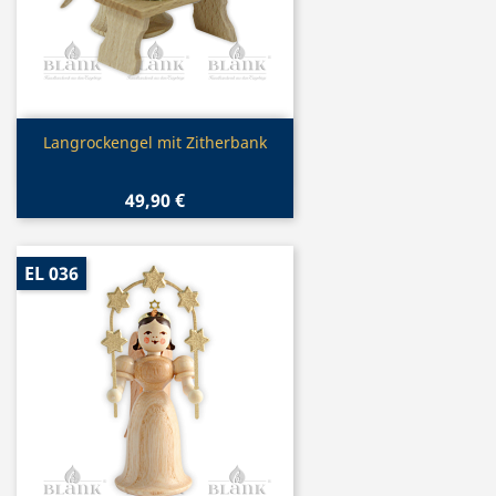
Vorschau

Langrockengel mit Zitherbank
49,90 €
EL 036