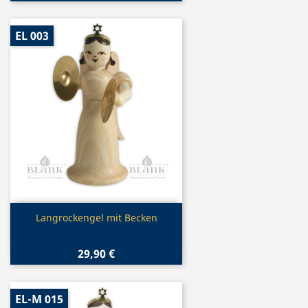
EL 003
Vorschau

Langrockengel mit Becken
29,90 €
EL-M 015