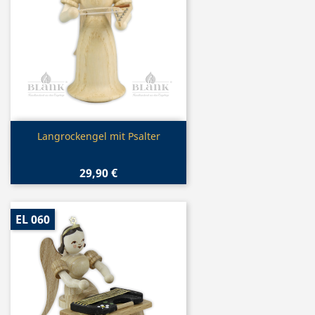
Vorschau

Langrockengel mit Psalter
29,90 €
EL 060