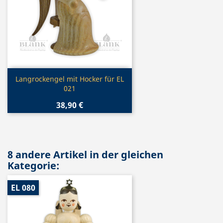
Vorschau

Langrockengel mit Hocker für EL
021
38,90 €
8 andere Artikel in der gleichen
Kategorie:
EL 080