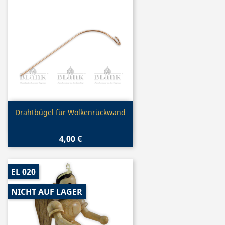
Vorschau

Drahtbügel für Wolkenrückwand
4,00 €
EL 020
NICHT AUF LAGER