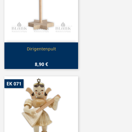
Vorschau

Dirigentenpult
8,90 €
EK 071