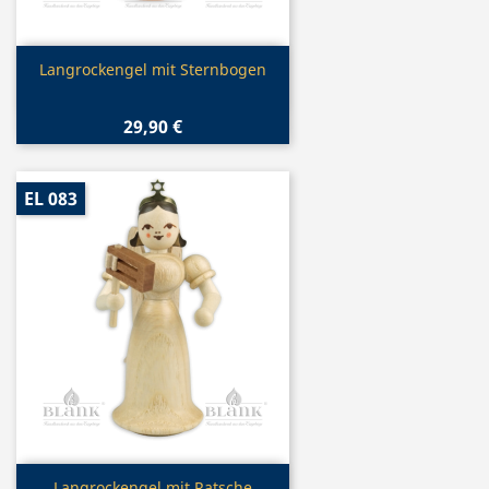
Vorschau

Langrockengel mit Sternbogen
29,90 €
EL 083
Vorschau
Langrockengel mit Ratsche