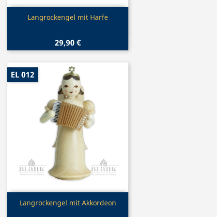
Vorschau

Langrockengel mit Harfe
29,90 €
EL 012
Vorschau

Langrockengel mit Akkordeon