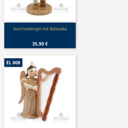
Vorschau

Kurzrockengel mit Balalaika
35,90 €
EL 008