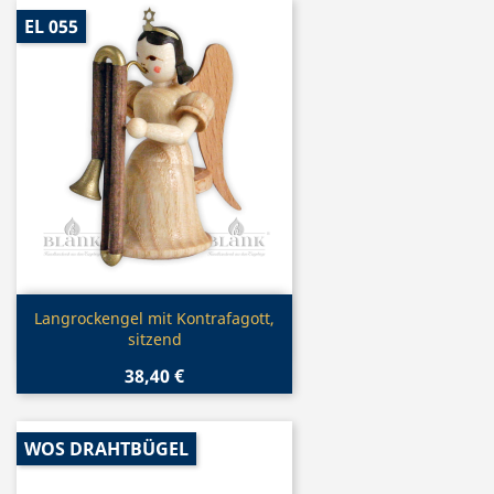
EL 055
Vorschau

Langrockengel mit Kontrafagott,
sitzend
38,40 €
WOS DRAHTBÜGEL