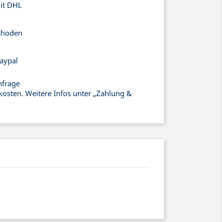
mit DHL
thoden
aypal
nfrage
kosten. Weitere Infos unter „Zahlung &