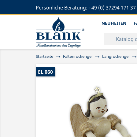
Persönliche Beratung:
+49 (0) 37294 171 37
NEUHEITEN
F
Startseite
Faltenrockengel
Langrockengel
EL 060