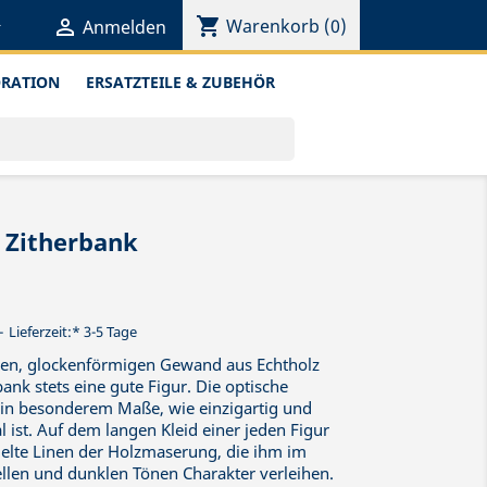
shopping_cart


Warenkorb
(0)
Anmelden
ORATION
ERSATZTEILE & ZUBEHÖR
 Zitherbank
Lieferzeit:* 3-5 Tage
nen, glockenförmigen Gewand aus Echtholz
ank stets eine gute Figur. Die optische
t in besonderem Maße, wie einzigartig und
 ist. Auf dem langen Kleid einer jeden Figur
pielte Linen der Holzmaserung, die ihm im
ellen und dunklen Tönen Charakter verleihen.