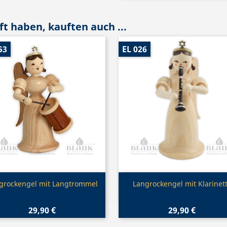
t haben, kauften auch ...
53
EL 026
Vorschau
Vorschau


grockengel mit Langtrommel
Langrockengel mit Klarinet
29,90 €
29,90 €