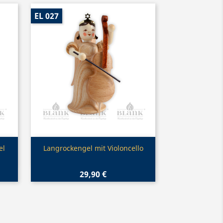
EL 027
Vorschau

el
Langrockengel mit Violoncello
29,90 €