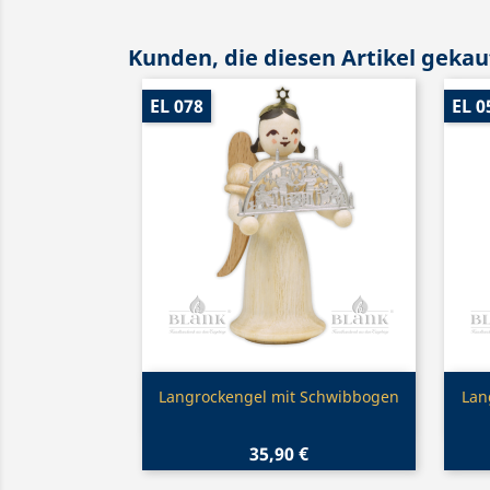
Kunden, die diesen Artikel gekauf
EL 078
EL 0
Vorschau

Langrockengel mit Schwibbogen
Lan
35,90 €