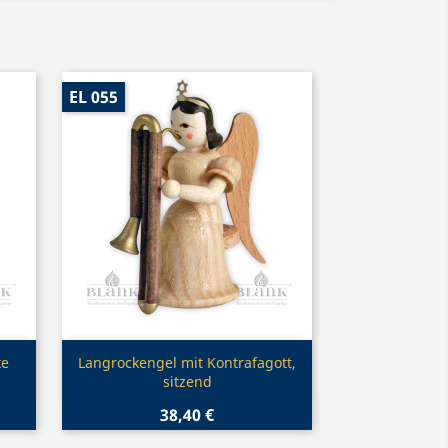
EL 055
Vorschau

te
Langrockengel mit Kontrafagott,
sitzend
38,40 €