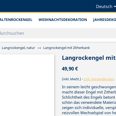
Deutsch
ALTENROCKENGEL
WEIHNACHTSDEKORATION
JAHRESDEK
Langrockengel, natur
Langrockengel mit Zitherbank
Langrockengel mit
49,90 €
(inkl. MwSt.)
zzgl. Versandkosten
In seinem leicht geschwunge
macht dieser Engel mit Zitherb
Schlichtheit des Engels beton
schön das verwendete Material
zeigen sich individuelle, vers
reizvollen Wechselspiel von h