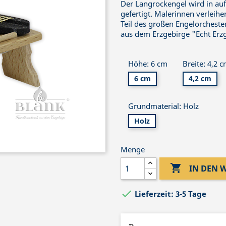
Der Langrockengel wird in au
gefertigt. Malerinnen verleihen
Teil des großen Engelorchesters
aus dem Erzgebirge "Echt Erz
Höhe: 6 cm
Breite: 4,2 
6 cm
4,2 cm
Grundmaterial: Holz
Holz
Menge

IN DEN

Lieferzeit: 3-5 Tage