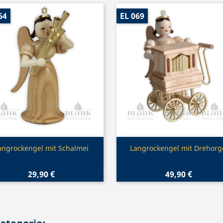
64
EL 069
Vorschau
Vorschau


angrockengel mit Schalmei
Langrockengel mit Drehorg
29,90 €
49,90 €