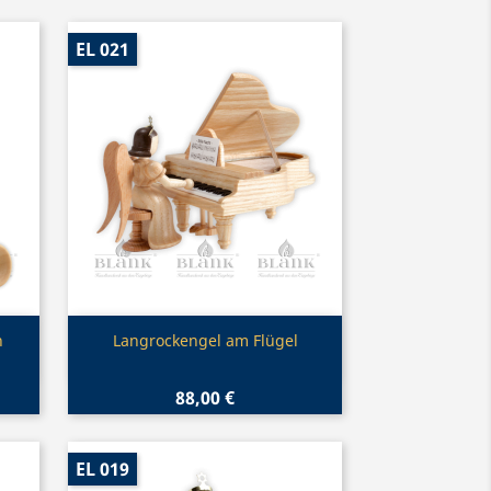
EL 021
Vorschau

n
Langrockengel am Flügel
88,00 €
EL 019