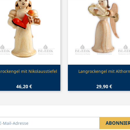
Vorschau
Vorschau


rockengel mit Nikolausstiefel
Langrockengel mit Althor
46,20 €
29,90 €