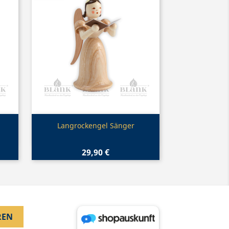
Vorschau

n
Langrockengel Sänger
29,90 €