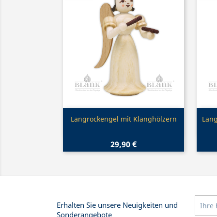
Vorschau

Langrockengel mit Klanghölzern
Lang
29,90 €
Erhalten Sie unsere Neuigkeiten und
Sonderangebote