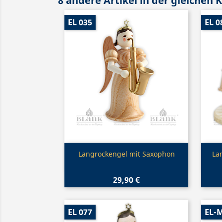
8 andere Artikel in der gleichen 
EL 035
EL 0
Vorschau

Langrockengel mit Saxophon
La
29,90 €
EL 077
EL-M