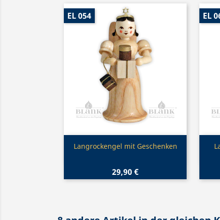
EL 054
EL 0
Vorschau

Langrockengel mit Geschenken
L
29,90 €