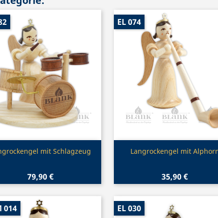
Kategorie:
82
EL 074
Vorschau
Vorschau


ngrockengel mit Schlagzeug
Langrockengel mit Alphor
79,90 €
35,90 €
 014
EL 030