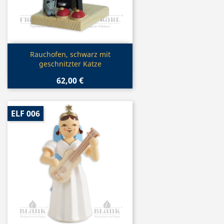
Vorschau

Rauchofen, schwarz mit
geschnitzter Katze
62,00 €
ELF 006