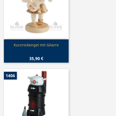
Vorschau

Kurzrockengel mit Gitarre
35,90 €
1406