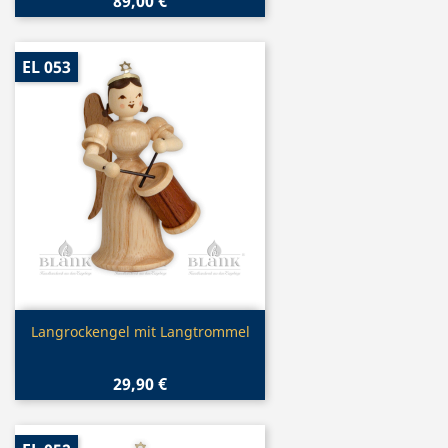
89,00 €
EL 053
Vorschau

Langrockengel mit Langtrommel
29,90 €