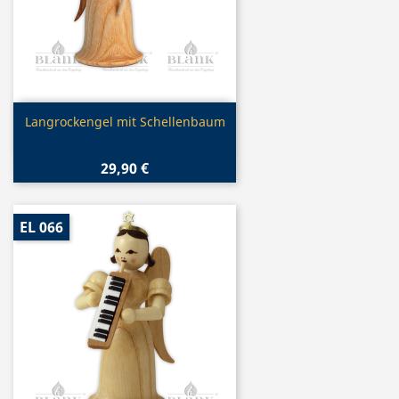
Vorschau

Langrockengel mit Schellenbaum
29,90 €
EL 066