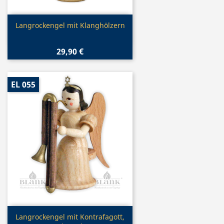
Vorschau

Langrockengel mit Klanghölzern
29,90 €
EL 055
Vorschau

Langrockengel mit Kontrafagott,