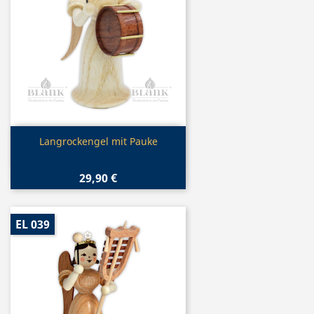
Vorschau

Langrockengel mit Pauke
29,90 €
EL 039