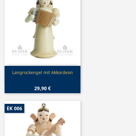
Vorschau

Langrockengel mit Akkordeon
29,90 €
EK 006