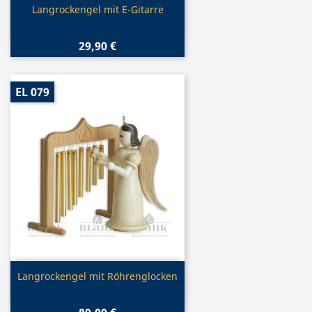
Vorschau

Langrockengel mit E-Gitarre
29,90 €
EL 079
Vorschau

Langrockengel mit Röhrenglocken