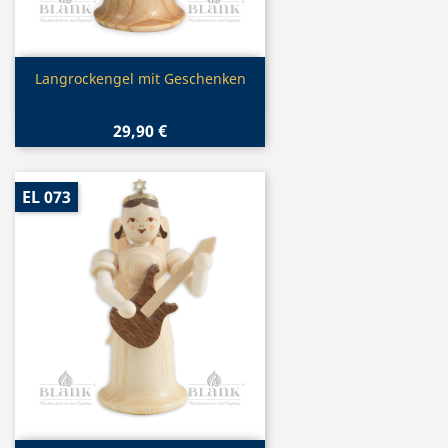
Vorschau

Langrockengel mit Geschenken
29,90 €
EL 073