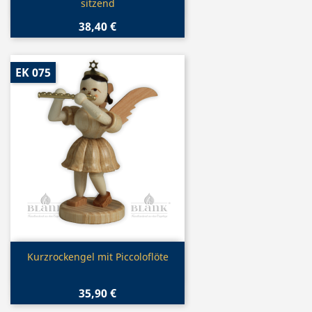
sitzend
38,40 €
EK 075
Vorschau

Kurzrockengel mit Piccoloflöte
35,90 €