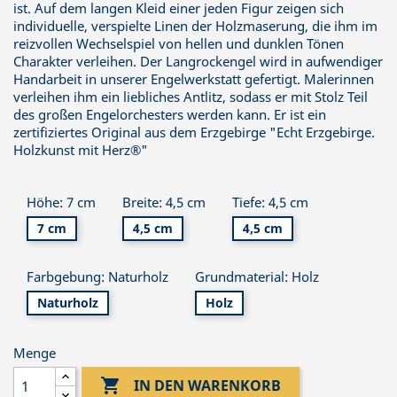
ist. Auf dem langen Kleid einer jeden Figur zeigen sich
individuelle, verspielte Linen der Holzmaserung, die ihm im
reizvollen Wechselspiel von hellen und dunklen Tönen
Charakter verleihen. Der Langrockengel wird in aufwendiger
Handarbeit in unserer Engelwerkstatt gefertigt. Malerinnen
verleihen ihm ein liebliches Antlitz, sodass er mit Stolz Teil
des großen Engelorchesters werden kann. Er ist ein
zertifiziertes Original aus dem Erzgebirge "Echt Erzgebirge.
Holzkunst mit Herz®"
Höhe: 7 cm
Breite: 4,5 cm
Tiefe: 4,5 cm
7 cm
4,5 cm
4,5 cm
Farbgebung: Naturholz
Grundmaterial: Holz
Naturholz
Holz
Menge

IN DEN WARENKORB