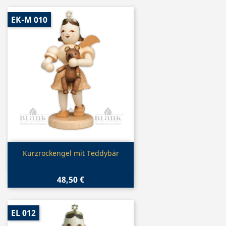
EK-M 010
Vorschau

Kurzrockengel mit Teddybär
48,50 €
EL 012