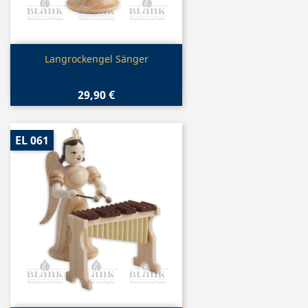
Vorschau

Langrockengel Sänger
29,90 €
EL 061