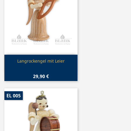
Vorschau

Langrockengel mit Leier
29,90 €
EL 005