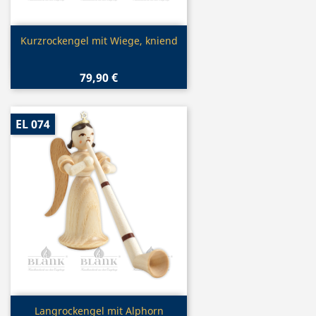
Vorschau

Kurzrockengel mit Wiege, kniend
79,90 €
EL 074
Vorschau

Langrockengel mit Alphorn