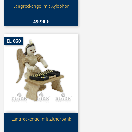
Vorschau

Langrockengel mit Xylophon
49,90 €
EL 060
Vorschau

Langrockengel mit Zitherbank