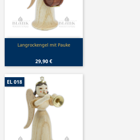
Vorschau

Langrockengel mit Pauke
29,90 €
EL 018