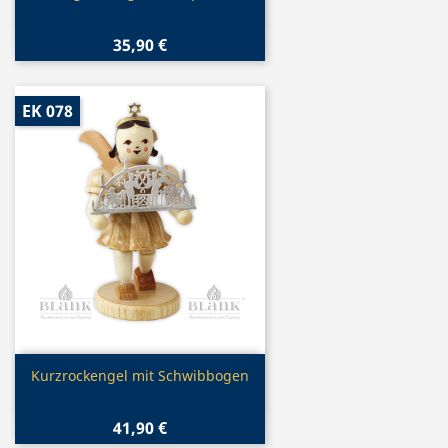
35,90 €
EK 078
Vorschau

Kurzrockengel mit Schwibbogen
41,90 €