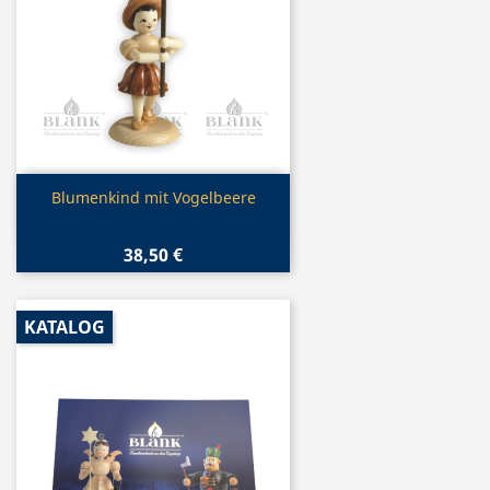
Vorschau

Blumenkind mit Vogelbeere
38,50 €
KATALOG