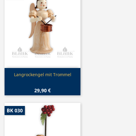
Vorschau

Langrockengel mit Trommel
29,90 €
BK 030