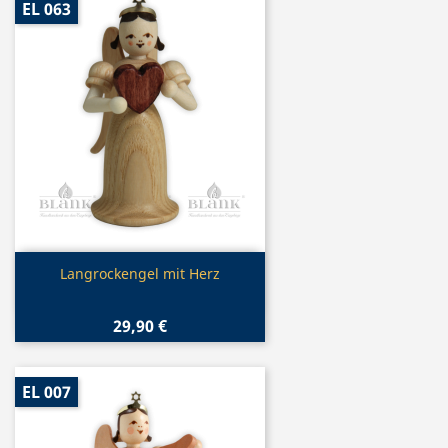
EL 063
Vorschau

Langrockengel mit Herz
29,90 €
EL 007