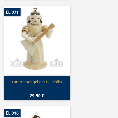
EL 071
Vorschau

Langrockengel mit Balalaika
29,90 €
EL 016