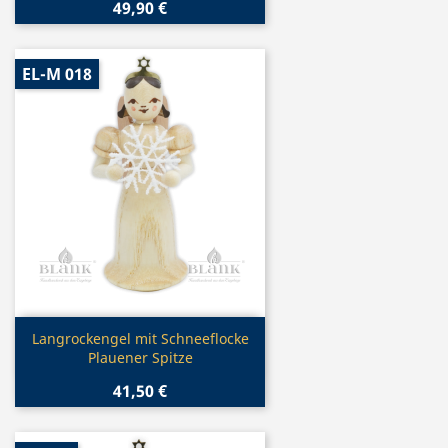
49,90 €
EL-M 018
Vorschau

Langrockengel mit Schneeflocke
Plauener Spitze
41,50 €