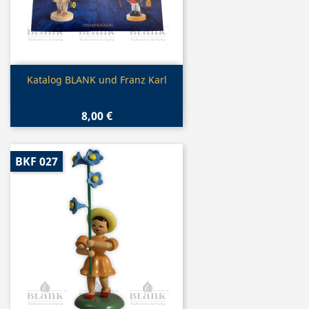
Vorschau

Katalog BLANK und Franz Karl
8,00 €
BKF 027