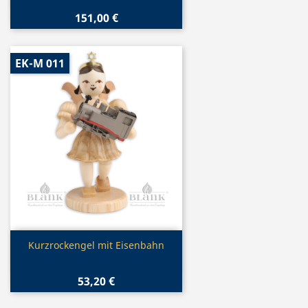
151,00 €
EK-M 011
Vorschau

Kurzrockengel mit Eisenbahn
53,20 €