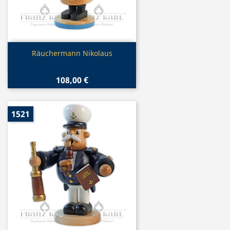
Vorschau

Räuchermann Nikolaus
108,00 €
1521