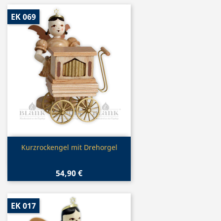
EK 069
Vorschau

Kurzrockengel mit Drehorgel
54,90 €
EK 017