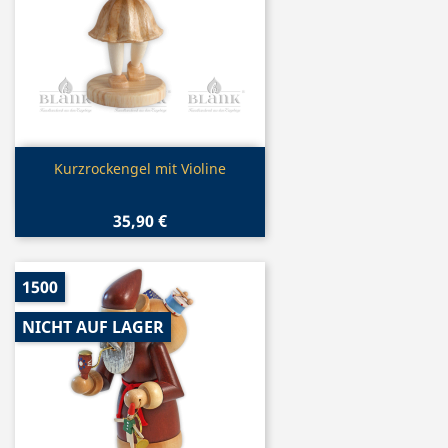
Vorschau

Kurzrockengel mit Violine
35,90 €
1500
NICHT AUF LAGER