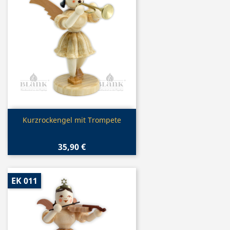
Vorschau

Kurzrockengel mit Trompete
35,90 €
EK 011