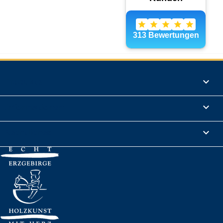
Produkte

Informationen

Rechtliches
