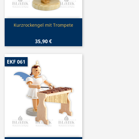
Vorschau

Kurzrockengel mit Trompete
35,90 €
EKF 061