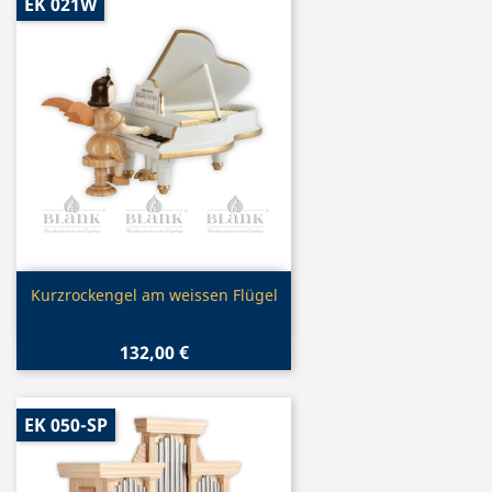
EK 021W
Vorschau

Kurzrockengel am weissen Flügel
132,00 €
EK 050-SP