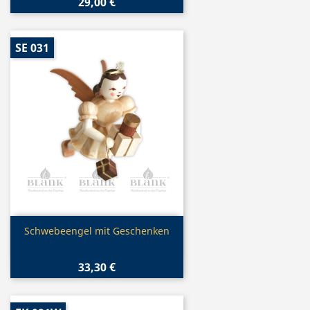
29,00 €
SE 031
Vorschau

Schwebeengel mit Geschenken
33,30 €