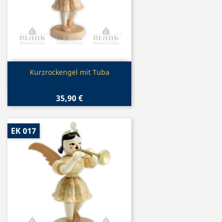
Vorschau

Kurzrockengel mit Tuba
35,90 €
EK 017