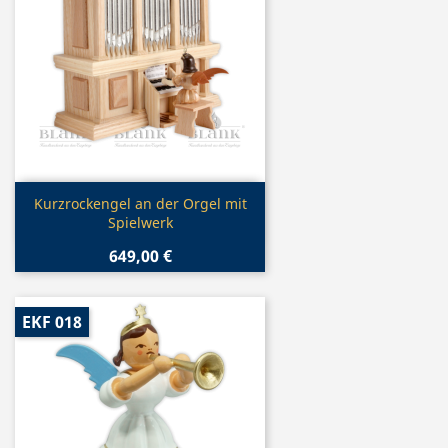
Vorschau

Kurzrockengel an der Orgel mit
Spielwerk
649,00 €
EKF 018