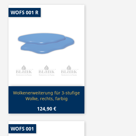
WOFS 001 R
Vorschau

Wolkenerweiterung für 3-stufige
Wolke, rechts, farbig
124,90 €
WOFS 001