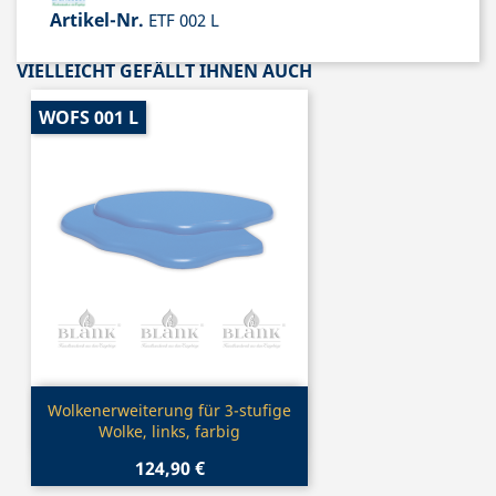
Artikel-Nr.
ETF 002 L
VIELLEICHT GEFÄLLT IHNEN AUCH
WOFS 001 L
Vorschau

Wolkenerweiterung für 3-stufige
Wolke, links, farbig
124,90 €