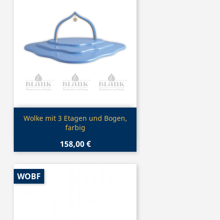
Vorschau

Wolke mit 3 Etagen und Bogen,
farbig
158,00 €
WOBF