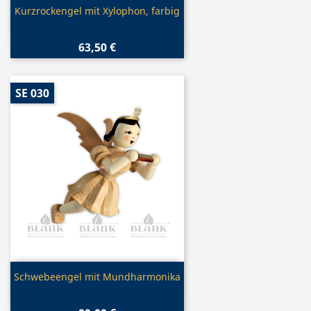
Vorschau

Kurzrockengel mit Xylophon, farbig
63,50 €
SE 030
Vorschau

Schwebeengel mit Mundharmonika