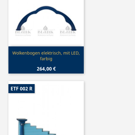
Vorschau

Wolkenbogen elektrisch, mit LED,
farbig
264,00 €
ETF 002 R