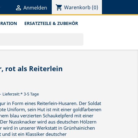
shopping_cart


Warenkorb
(0)
Anmelden
ORATION
ERSATZTEILE & ZUBEHÖR
 rot als Reiterlein
Lieferzeit:* 3-5 Tage
gur in Form eines Reiterlein-Husaren. Der Soldat
rote Uniform, sein Hut ist mit einer goldfarbenen
einem blau verzierten Schaukelpferd mit einer
 Der Nussknacker wird aus deutschen Hölzern
Er wird in unserer Werkstatt in Grünhainichen
und ist ein Klassiker deutscher