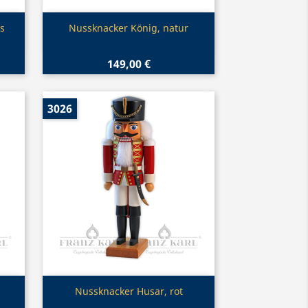
Vorschau

s
Nussknacker König, natur
149,00 €
3026
Vorschau

Nussknacker Husar, rot