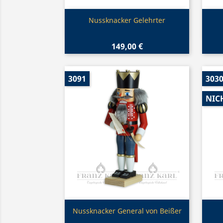
Vorschau

Nussknacker Gelehrter
149,00 €
3091
303
NIC
Vorschau

Nussknacker General von Beißer