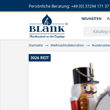
Persönliche Beratung:
+49 (0) 37294 171 37
NEUHEITEN
F
Startseite
Weihnachtsdekoration
Nussknacke
3026 REIT