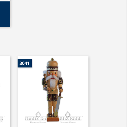
e
3041