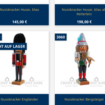
Vorschau
Vorschau


Nussknacker Husar, blau
Nussknacker Husar, blau al
Reiterlein
145,00 €
198,00 €
0
3060
HT AUF LAGER
Vorschau
Vorschau


Nussknacker Engländer
Nussknacker Bergsteiger