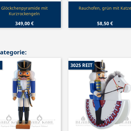
Vorschau
Vorschau


Glöckchenpyramide mit
Rauchofen, grün mit Katz
Kurzrockengeln
349,00 €
58,50 €
Kategorie:
5
3025 REIT