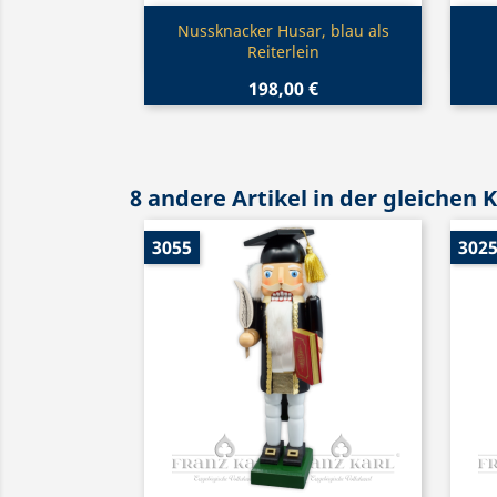
Vorschau

Nussknacker Husar, blau als
Reiterlein
198,00 €
8 andere Artikel in der gleichen 
3055
302