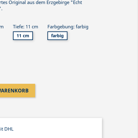
ertes Original aus dem Erzgebirge "Echt
".
cm
Tiefe: 11 cm
Farbgebung: farbig
11 cm
farbig
 WARENKORB
mit DHL