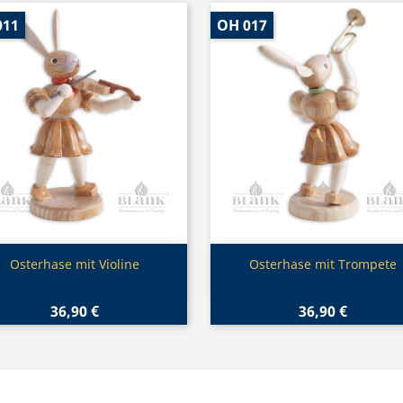
011
OH 017
Vorschau
Vorschau


Osterhase mit Violine
Osterhase mit Trompete
36,90 €
36,90 €