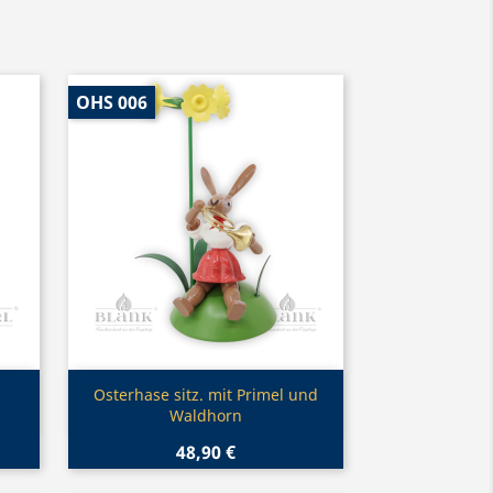
OHS 006
Vorschau

Osterhase sitz. mit Primel und
Waldhorn
48,90 €