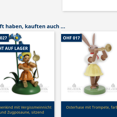
t haben, kauften auch ...
 027
OHF 017
HT AUF LAGER
Vorschau
Vorschau


enkind mit Vergissmeinnicht
Osterhase mit Trompete, far
und Zugposaune, sitzend