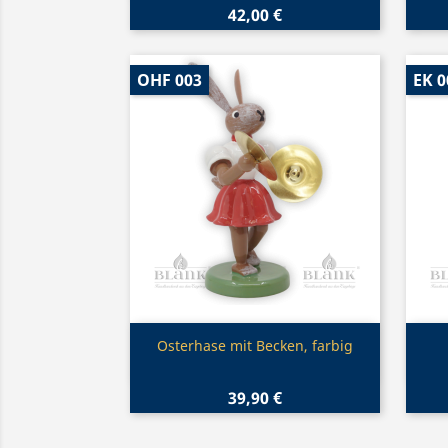
42,00 €
OHF 003
EK 0
Vorschau

Osterhase mit Becken, farbig
39,90 €