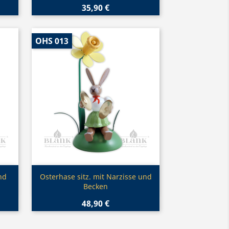
35,90 €
OHS 013
Vorschau

nd
Osterhase sitz. mit Narzisse und
Becken
48,90 €