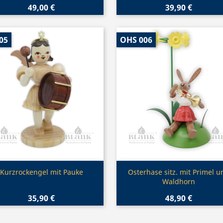
49,00 €
39,90 €
05
OHS 006
Vorschau
Vorschau


Kurzrockengel mit Pauke
Osterhase sitz. mit Primel u
Waldhorn
35,90 €
48,90 €