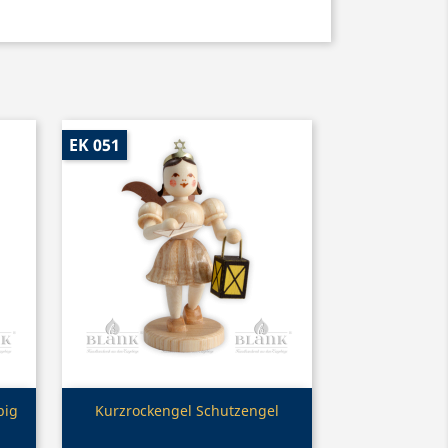
EK 051
Vorschau

big
Kurzrockengel Schutzengel