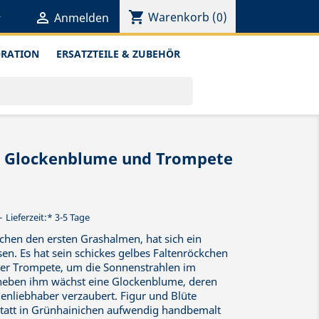
shopping_cart


Warenkorb
(0)
Anmelden
ORATION
ERSATZTEILE & ZUBEHÖR
it Glockenblume und Trompete
Lieferzeit:* 3-5 Tage
chen den ersten Grashalmen, hat sich ein
en. Es hat sein schickes gelbes Faltenröckchen
iner Trompete, um die Sonnenstrahlen im
 neben ihm wächst eine Glockenblume, deren
menliebhaber verzaubert. Figur und Blüte
tatt in Grünhainichen aufwendig handbemalt