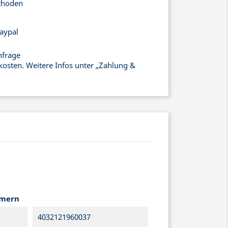
thoden
aypal
nfrage
kosten. Weitere Infos unter „Zahlung &
mmern
4032121960037