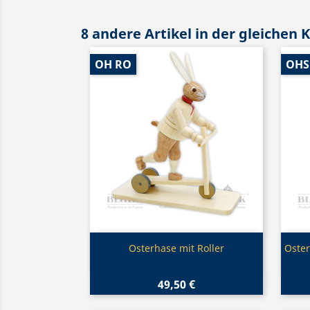
8 andere Artikel in der gleichen 
OH RO
OHS
Vorschau

Osterhase mit Roller
Oster
49,50 €