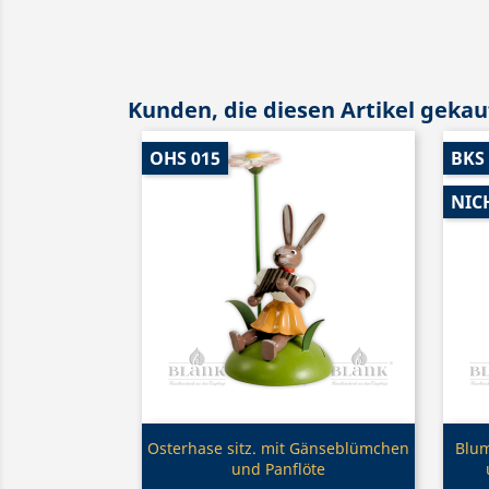
Kunden, die diesen Artikel gekauf
OHS 015
BKS
NIC
Vorschau

Osterhase sitz. mit Gänseblümchen
Blum
und Panflöte