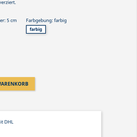
erziert.
er: 5 cm
Farbgebung: farbig
farbig
 WARENKORB
mit DHL