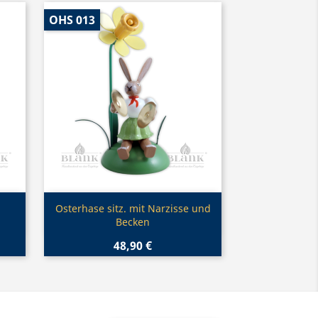
OHS 013
Vorschau

Osterhase sitz. mit Narzisse und
Becken
48,90 €