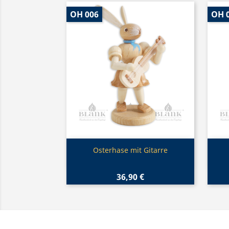
OH 006
OH 
Vorschau

Osterhase mit Gitarre
36,90 €