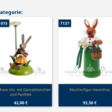
Kategorie:
 015
7137
Vorschau
Vorschau


hase sitz. mit Gänseblümchen
Räucherfigur Hasenfrau
und Panflöte
42,00 €
93,50 €