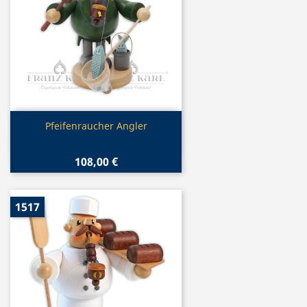
Vorschau

Pfeifenraucher Angler
108,00 €
1517