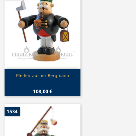
Vorschau

Pfeifenraucher Bergmann
108,00 €
1534