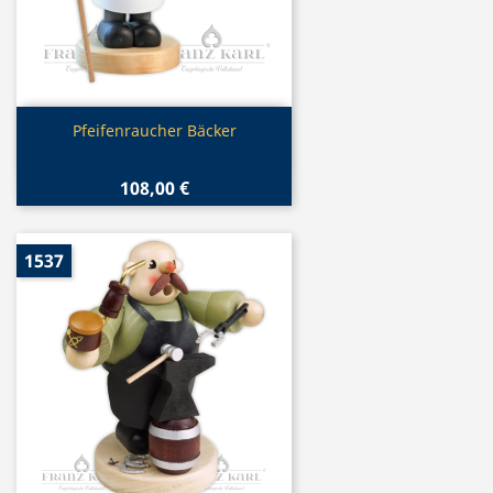
Vorschau

Pfeifenraucher Bäcker
108,00 €
1537