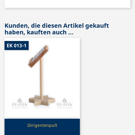
Kunden, die diesen Artikel gekauft
haben, kauften auch ...
EK 013-1
Vorschau

Dirigentenpult