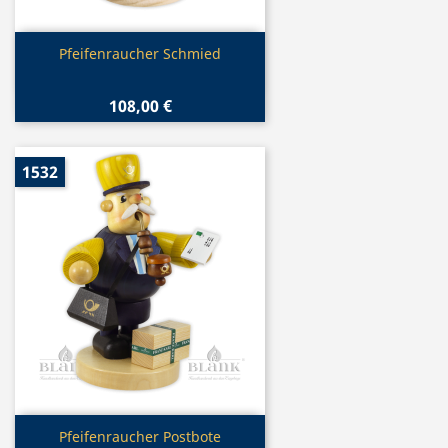
Vorschau

Pfeifenraucher Schmied
108,00 €
1532
Vorschau

Pfeifenraucher Postbote