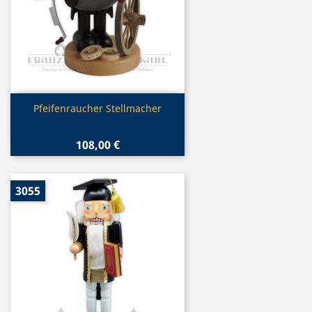
Vorschau

Pfeifenraucher Stellmacher
108,00 €
3055