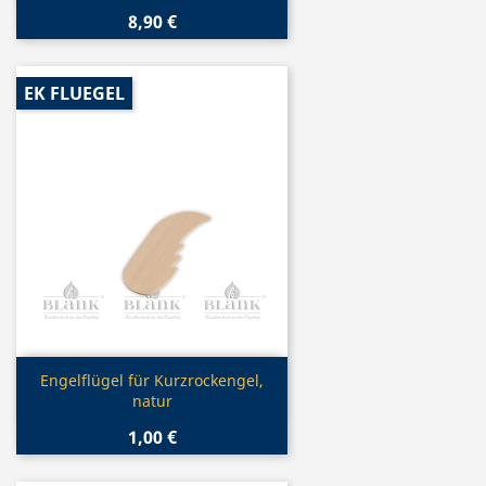
8,90 €
EK FLUEGEL
Vorschau

Engelflügel für Kurzrockengel,
natur
1,00 €