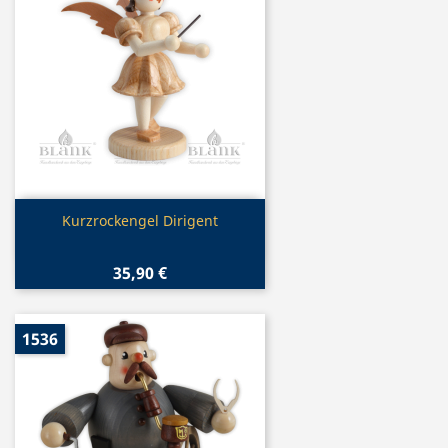
Vorschau

Kurzrockengel Dirigent
35,90 €
1536