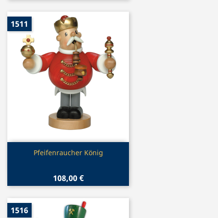
1511
Vorschau

Pfeifenraucher König
108,00 €
1516