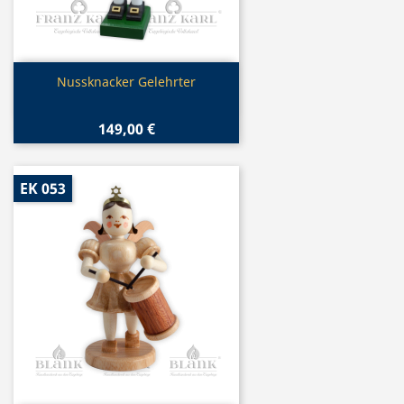
Vorschau

Nussknacker Gelehrter
149,00 €
EK 053