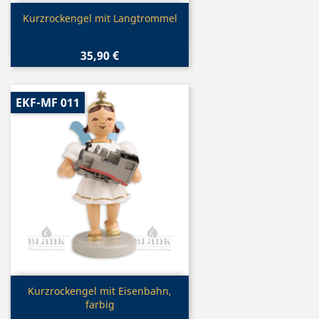
Vorschau

Kurzrockengel mit Langtrommel
35,90 €
EKF-MF 011
Vorschau

Kurzrockengel mit Eisenbahn,
farbig