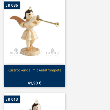
EK 086
Vorschau

Kurzrockengel mit Aidatrompete
41,90 €
EK 013