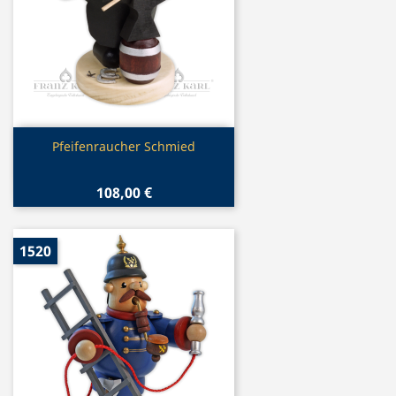
Vorschau

Pfeifenraucher Schmied
108,00 €
1520