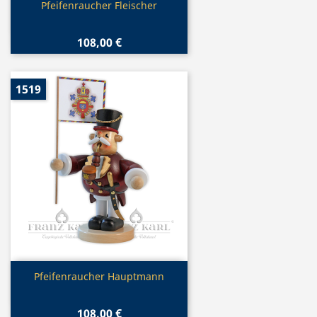
Vorschau

Pfeifenraucher Fleischer
108,00 €
1519
Vorschau

Pfeifenraucher Hauptmann
108,00 €