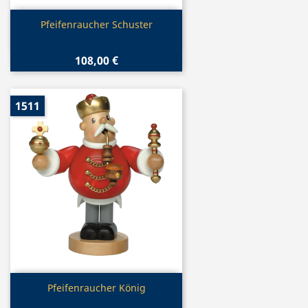
Vorschau

Pfeifenraucher Schuster
108,00 €
1511
Vorschau

Pfeifenraucher König