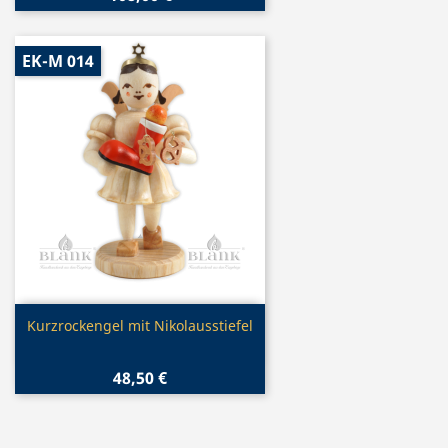
EK-M 014
Vorschau

Kurzrockengel mit Nikolausstiefel
48,50 €