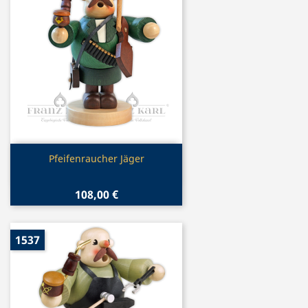
Vorschau

Pfeifenraucher Jäger
108,00 €
1537