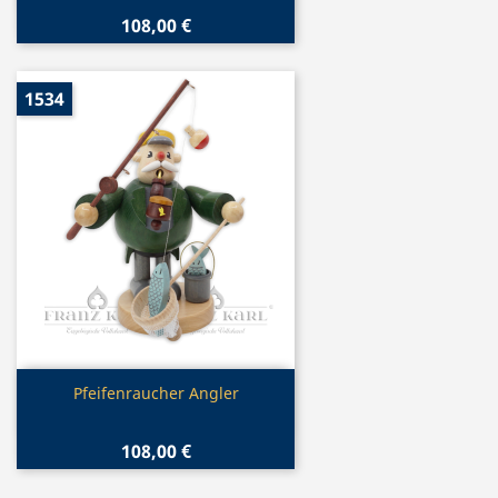
108,00 €
1534
Vorschau

Pfeifenraucher Angler
108,00 €