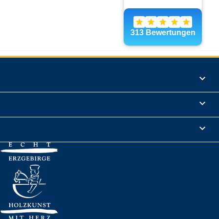
Produkte

Informationen

Rechtliches
