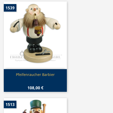
1539
Vorschau

Pfeifenraucher Barbier
108,00 €
1513