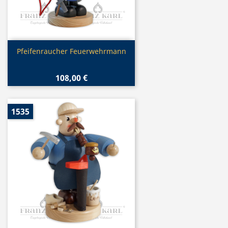
Vorschau

Pfeifenraucher Feuerwehrmann
108,00 €
1535