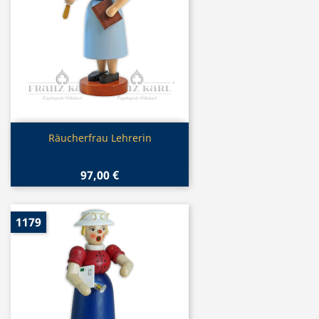
Vorschau

Räucherfrau Lehrerin
97,00 €
1179