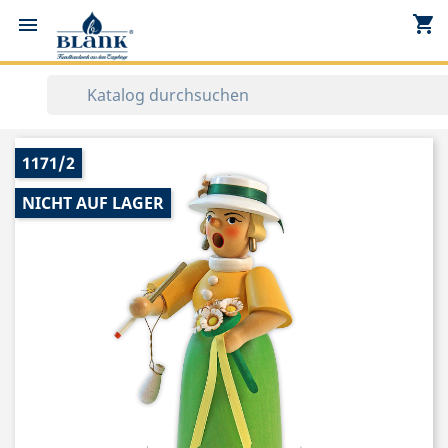
shopping_cart


1171/2
NICHT AUF LAGER