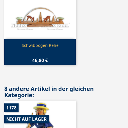
Vorschau

Schwibbogen Rehe
46,80 €
8 andere Artikel in der gleichen
Kategorie:
1178
NICHT AUF LAGER