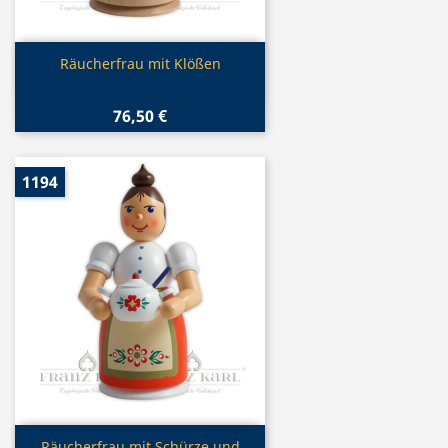
Vorschau

Räucherfrau mit Klößen
76,50 €
1194
Vorschau
Räucherfrau mit Schürze und