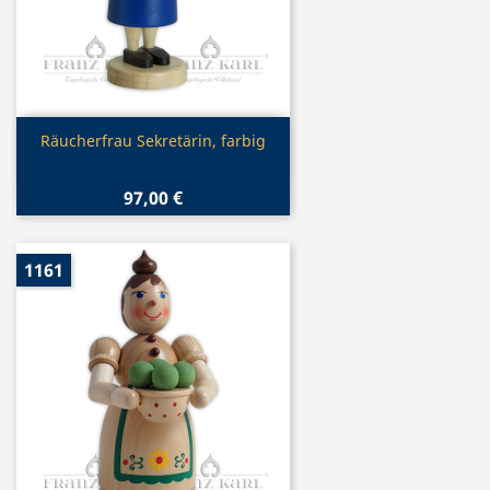
Vorschau

Räucherfrau Sekretärin, farbig
97,00 €
1161