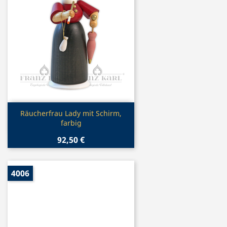
Vorschau

Räucherfrau Lady mit Schirm,
farbig
92,50 €
4006