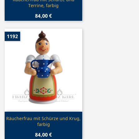

Terrine, farbig
84,00 €
1192
Vorschau

Räucherfrau mit Schürze und Krug,
farbig
84,00 €