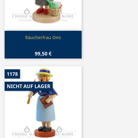
Vorschau

Räucherfrau Omi
99,50 €
1178
NICHT AUF LAGER