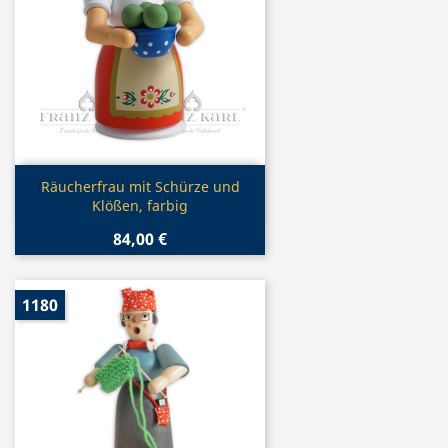
Vorschau

Räucherfrau mit Schürze und
Klößen, farbig
84,00 €
1180