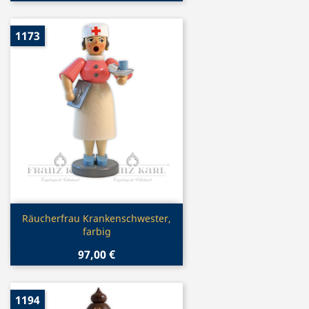
1173
Vorschau

Räucherfrau Krankenschwester,
farbig
97,00 €
1194