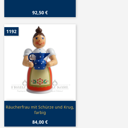
92,50 €
1192
Vorschau

Räucherfrau mit Schürze und Krug,
farbig
84,00 €