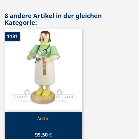
8 andere Artikel in der gleichen
Kategorie:
1181
Vorschau

Ärztin
99,50 €