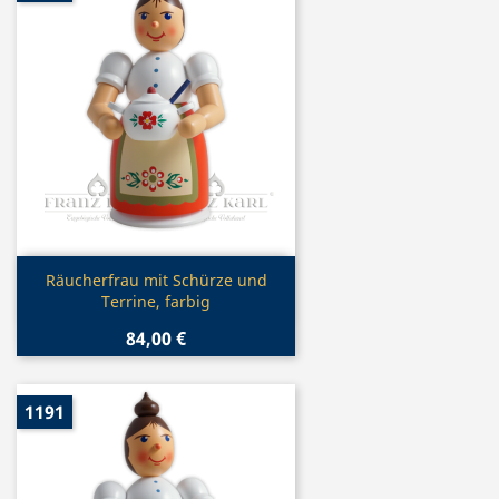
Vorschau

Räucherfrau mit Schürze und
Terrine, farbig
84,00 €
1191