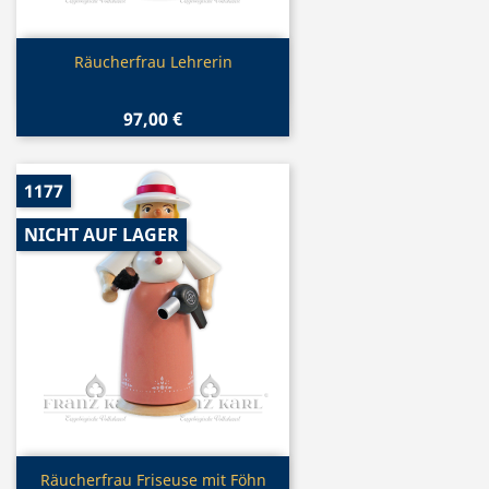
Vorschau

Räucherfrau Lehrerin
97,00 €
1177
NICHT AUF LAGER
Vorschau

Räucherfrau Friseuse mit Föhn