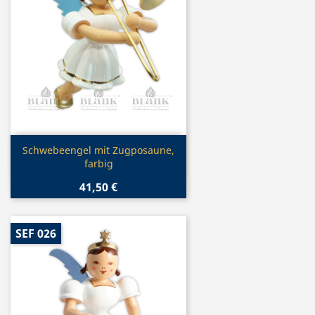
Vorschau

Schwebeengel mit Zugposaune,
farbig
41,50 €
SEF 026