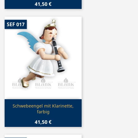
41,50 €
SEF 017
Vorschau

Schwebeengel mit Klarinette,
farbig
41,50 €