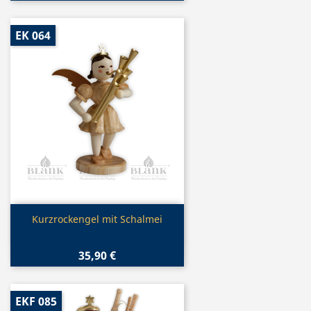
EK 064
Vorschau

Kurzrockengel mit Schalmei
35,90 €
EKF 085