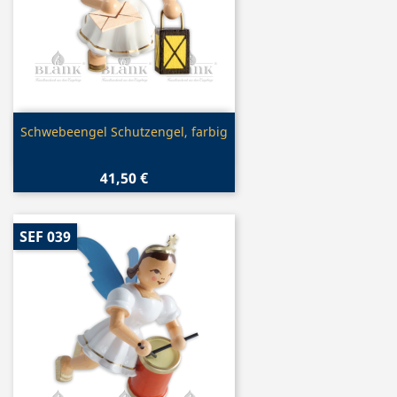
Vorschau

Schwebeengel Schutzengel, farbig
41,50 €
SEF 039