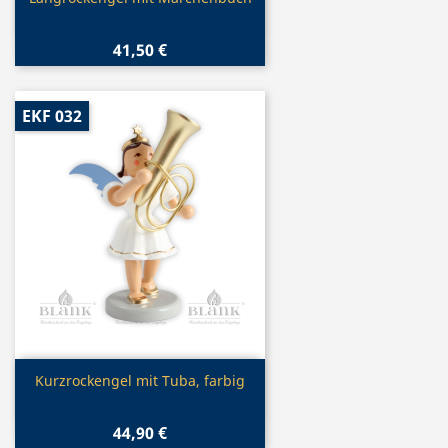

41,50 €
EKF 032
Vorschau

Kurzrockengel mit Tuba, farbig
44,90 €