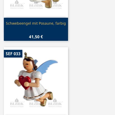
Vorschau

Schwebeengel mit Posaune, farbig
41,50 €
SEF 033