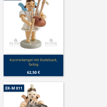
Vorschau

Kurzrockengel mit Dudelsack,
farbig
62,50 €
EK-M 011