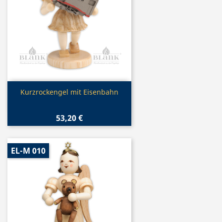
Vorschau

Kurzrockengel mit Eisenbahn
53,20 €
EL-M 010