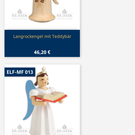
Vorschau

Langrockengel mit Teddybär
46,20 €
ELF-MF 013