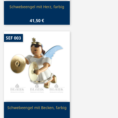
Vorschau

Schwebeengel mit Herz, farbig
41,50 €
SEF 003
Vorschau

Schwebeengel mit Becken, farbig