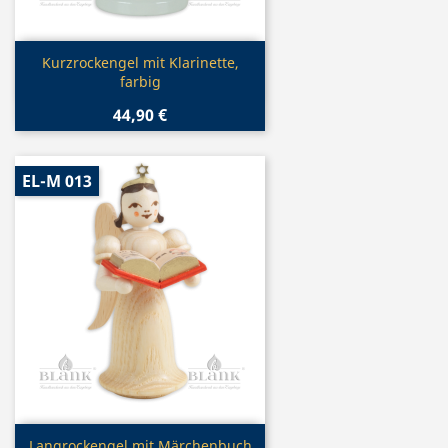
Vorschau

Kurzrockengel mit Klarinette,
farbig
44,90 €
EL-M 013
Vorschau
Langrockengel mit Märchenbuch