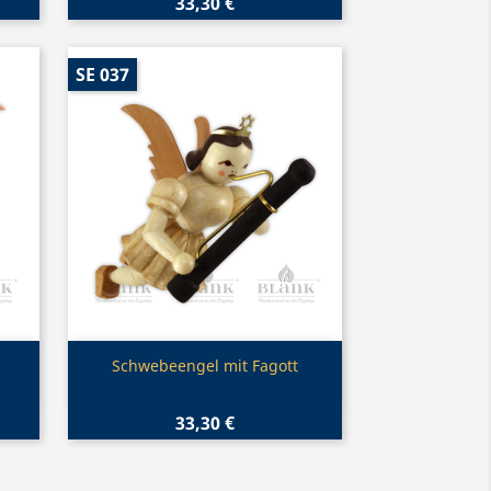
33,30 €
SE 037
Vorschau

Schwebeengel mit Fagott
33,30 €