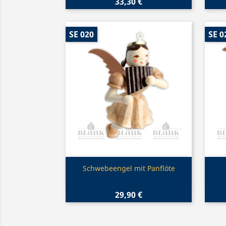
33,30 €
SE 020
SE 0
Vorschau

Schwebeengel mit Panflöte
29,90 €