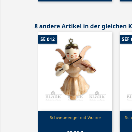
8 andere Artikel in der gleichen 
SE 012
SEF 
Vorschau

Schwebeengel mit Violine
Sch