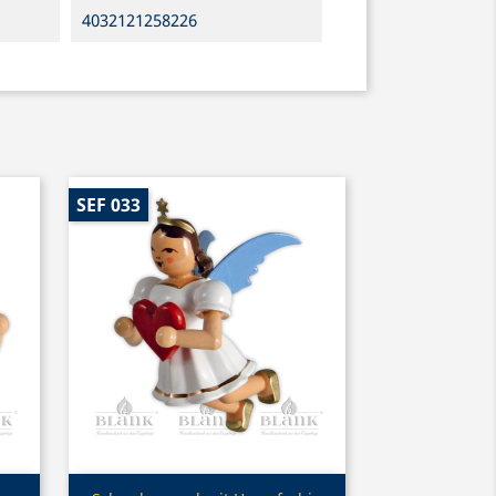
4032121258226
SEF 033