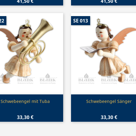
41,50 €
41,50 €
22
SE 013
Vorschau
Vorschau


Schwebeengel mit Tuba
Schwebeengel Sänger
33,30 €
33,30 €