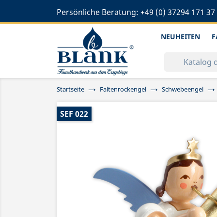
Persönliche Beratung:
+49 (0) 37294 171 37
NEUHEITEN
F
Startseite
Faltenrockengel
Schwebeengel
SEF 022