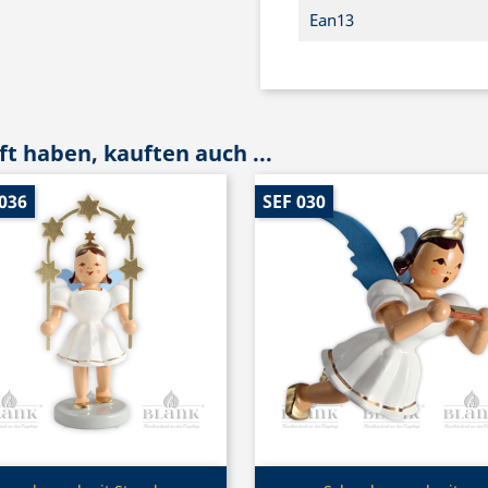
Ean13
t haben, kauften auch ...
036
SEF 030