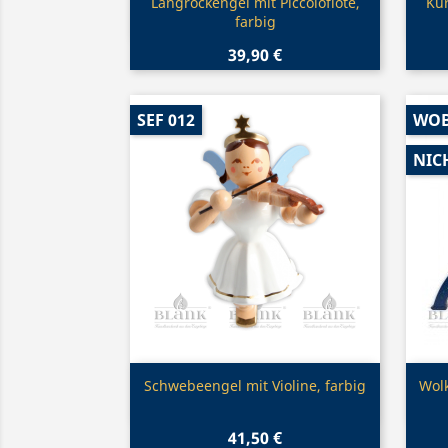
Vorschau

Langrockengel mit Piccoloflöte,
Kur
farbig
39,90 €
SEF 012
WO
NIC
Vorschau

Schwebeengel mit Violine, farbig
Wolk
41,50 €