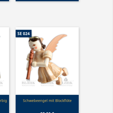
SE 024
Vorschau

rbig
Schwebeengel mit Blockflöte