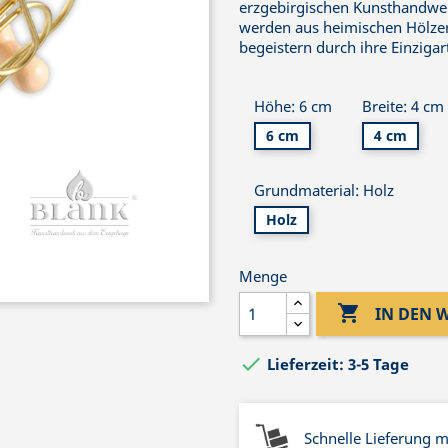
erzgebirgischen Kunsthandwe
werden aus heimischen Hölzer
begeistern durch ihre Einzigart
Höhe: 6 cm
Breite: 4 cm
6 cm
4 cm
Grundmaterial: Holz
Holz
Menge

IN DEN

Lieferzeit: 3-5 Tage
Schnelle Lieferung 