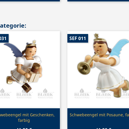
Kategorie:
031
SEF 011
Vorschau
Vorschau


webeengel mit Geschenken,
Schwebeengel mit Posaune, fa
farbig