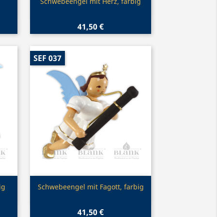
Vorschau

Schwebeengel mit Herz, farbig
41,50 €
SEF 037
Vorschau

ig
Schwebeengel mit Fagott, farbig
41,50 €