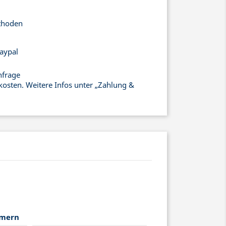
thoden
aypal
nfrage
kosten. Weitere Infos unter „Zahlung &
mmern