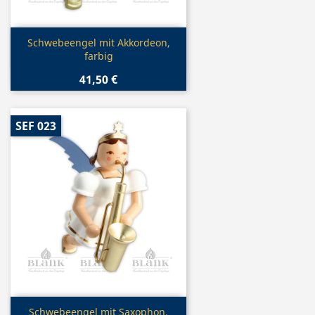
Vorschau

Schwebeengel mit Akkordeon,
farbig
41,50 €
SEF 023
Vorschau

Schwebeengel mit Saxophon,