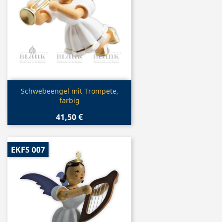
Vorschau

Schwebeengel mit Trompete,
farbig
41,50 €
EKFS 007