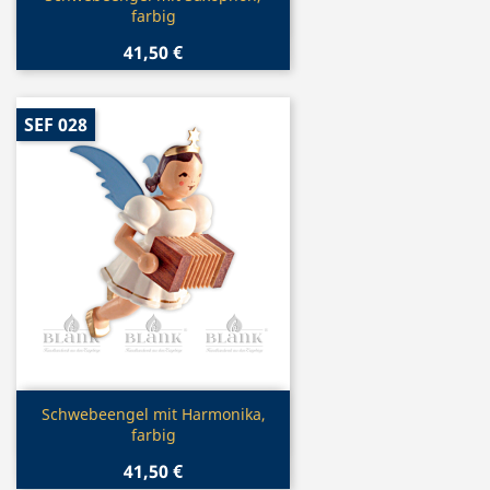
farbig
41,50 €
SEF 028
Vorschau

Schwebeengel mit Harmonika,
farbig
41,50 €