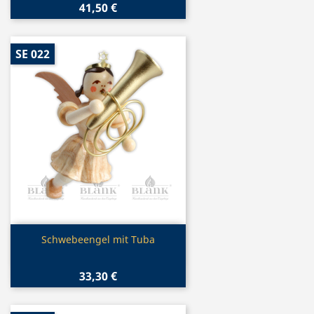
41,50 €
SE 022
Vorschau

Schwebeengel mit Tuba
33,30 €