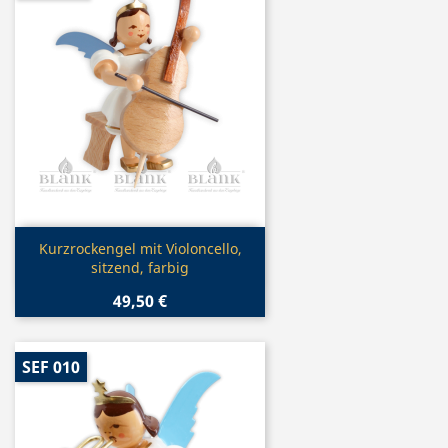
Vorschau

Kurzrockengel mit Violoncello,
sitzend, farbig
49,50 €
SEF 010