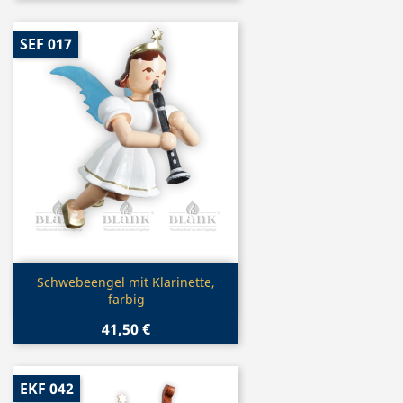
SEF 017
Vorschau

Schwebeengel mit Klarinette,
farbig
41,50 €
EKF 042