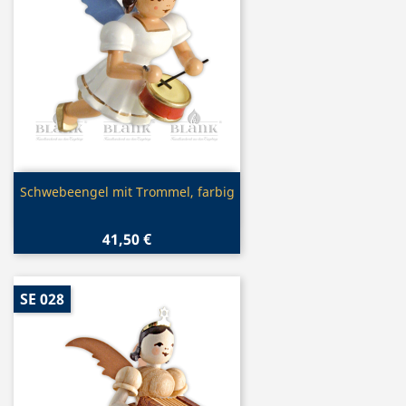
Vorschau

Schwebeengel mit Trommel, farbig
41,50 €
SE 028