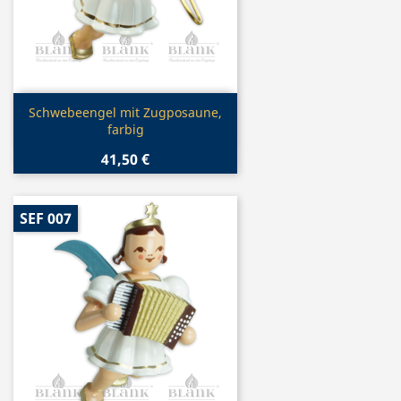
Vorschau

Schwebeengel mit Zugposaune,
farbig
41,50 €
SEF 007