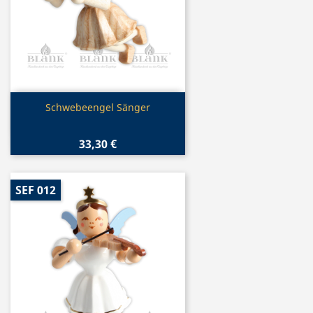
Vorschau

Schwebeengel Sänger
33,30 €
SEF 012