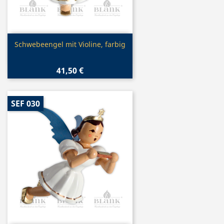
Vorschau

Schwebeengel mit Violine, farbig
41,50 €
SEF 030