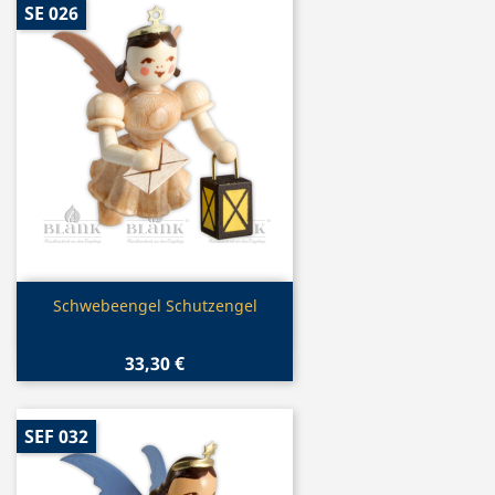
SE 026
Vorschau

Schwebeengel Schutzengel
33,30 €
SEF 032