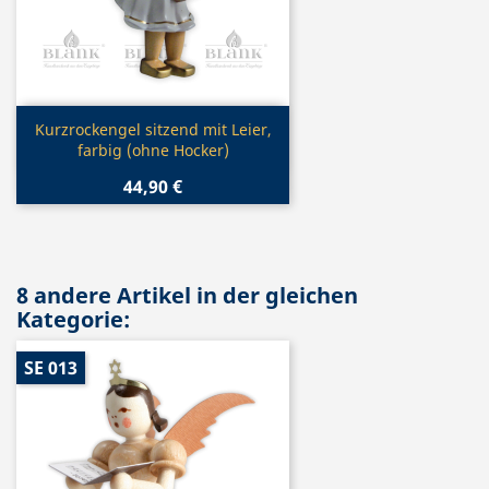
Vorschau

Kurzrockengel sitzend mit Leier,
farbig (ohne Hocker)
44,90 €
8 andere Artikel in der gleichen
Kategorie:
SE 013