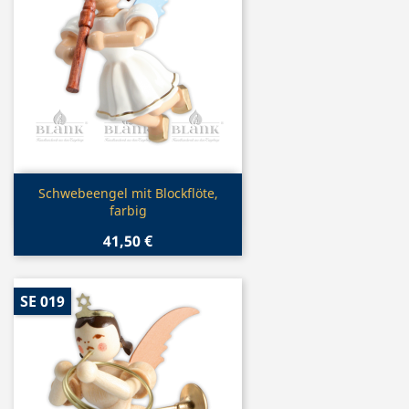
Vorschau

Schwebeengel mit Blockflöte,
farbig
41,50 €
SE 019