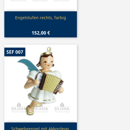
Vorschau

Engelstufen rechts, farbig
152,00 €
SEF 007
Vorschau

Schwebeengel mit Akkordeon,