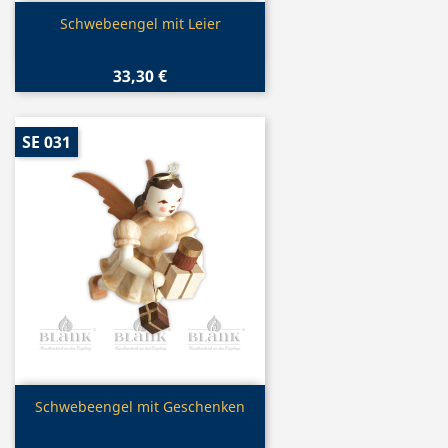
Vorschau

Schwebeengel mit Leier
33,30 €
SE 031
Vorschau

Schwebeengel mit Geschenken