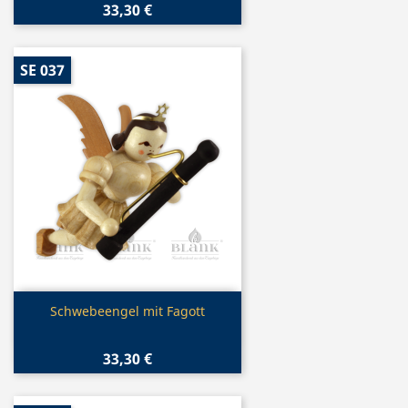
33,30 €
SE 037
Vorschau

Schwebeengel mit Fagott
33,30 €