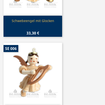
Vorschau

Schwebeengel mit Glocken
33,30 €
SE 006