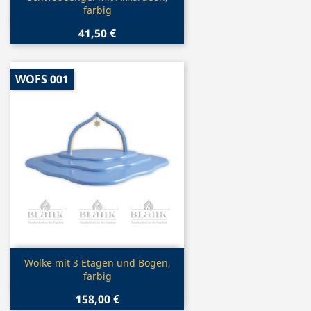
farbig
41,50 €
WOFS 001
Vorschau

Wolke mit 3 Etagen und Bogen,
farbig
158,00 €