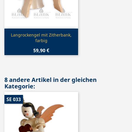
Vorschau

Langrockengel mit Zitherbank,
farbig
59,90 €
8 andere Artikel in der gleichen
Kategorie:
SE 033