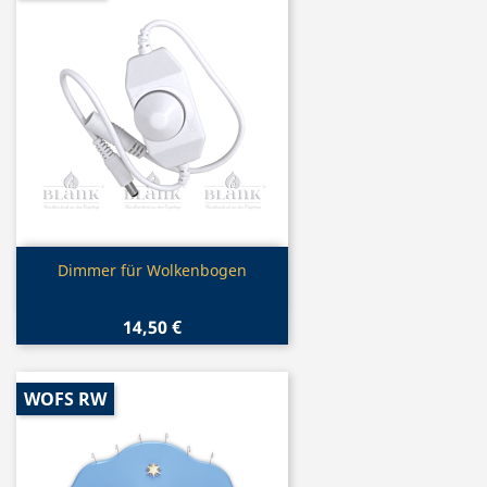
Vorschau

Dimmer für Wolkenbogen
14,50 €
WOFS RW