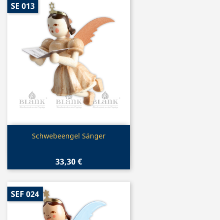
SE 013
Vorschau

Schwebeengel Sänger
33,30 €
SEF 024