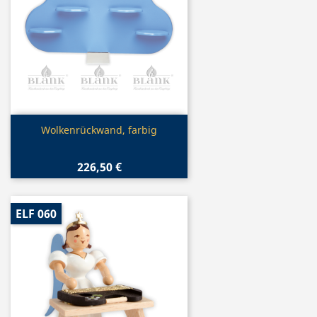
Vorschau

Wolkenrückwand, farbig
226,50 €
ELF 060