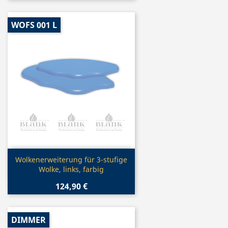
WOFS 001 L
Vorschau

Wolkenerweiterung für 3-stufige
Wolke, links, farbig
124,90 €
DIMMER