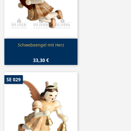
Vorschau

Schwebeengel mit Herz
33,30 €
SE 029