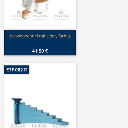
Vorschau

Schwebeengel mit Leier, farbig
41,50 €
ETF 002 R