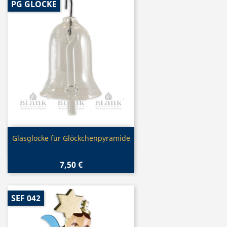
PG GLOCKE
Vorschau

Glasglocke für Glöckchenpyramide
7,50 €
SEF 042