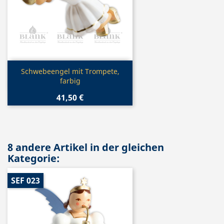
Vorschau

Schwebeengel mit Trompete,
farbig
41,50 €
8 andere Artikel in der gleichen
Kategorie:
SEF 023