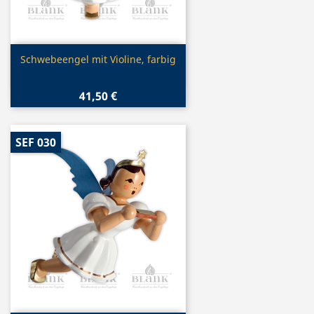
Vorschau

Schwebeengel mit Violine, farbig
41,50 €
SEF 030