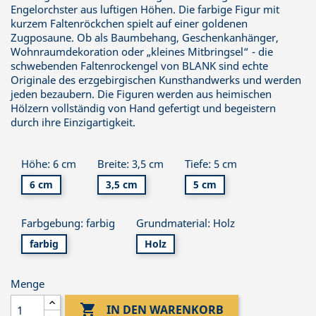
Engelorchster aus luftigen Höhen. Die farbige Figur mit
kurzem Faltenröckchen spielt auf einer goldenen
Zugposaune. Ob als Baumbehang, Geschenkanhänger,
Wohnraumdekoration oder „kleines Mitbringsel“ - die
schwebenden Faltenrockengel von BLANK sind echte
Originale des erzgebirgischen Kunsthandwerks und werden
jeden bezaubern. Die Figuren werden aus heimischen
Hölzern vollständig von Hand gefertigt und begeistern
durch ihre Einzigartigkeit.
Höhe: 6 cm
Breite: 3,5 cm
Tiefe: 5 cm
6 cm
3,5 cm
5 cm
Farbgebung: farbig
Grundmaterial: Holz
farbig
Holz
Menge

IN DEN WARENKORB