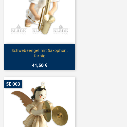
Vorschau

Schwebeengel mit Saxophon,
farbig
41,50 €
SE 003