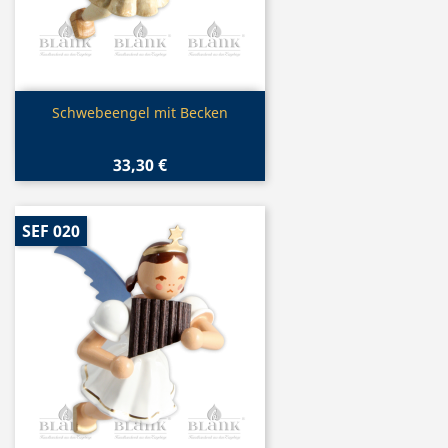
Vorschau

Schwebeengel mit Becken
33,30 €
SEF 020