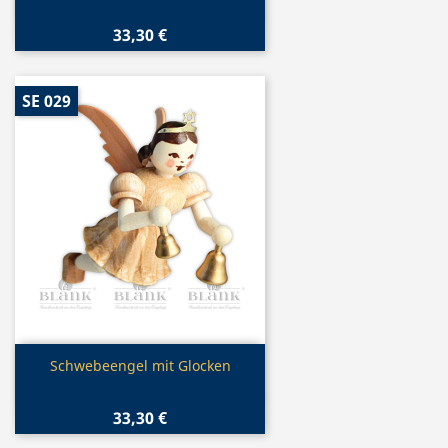
33,30 €
SE 029
Vorschau

Schwebeengel mit Glocken
33,30 €