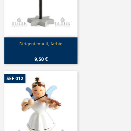
Vorschau

Dirigentenpult, farbig
9,50 €
SEF 012