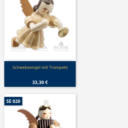
Vorschau

Schwebeengel mit Trompete
33,30 €
SE 020