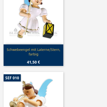
Vorschau

Schwebeengel mit Laterne/Stern,
farbig
41,50 €
SEF 010