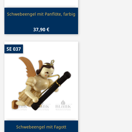
Vorschau

Schwebeengel mit Panflöte, farbig
37,90 €
SE 037
Vorschau

Schwebeengel mit Fagott