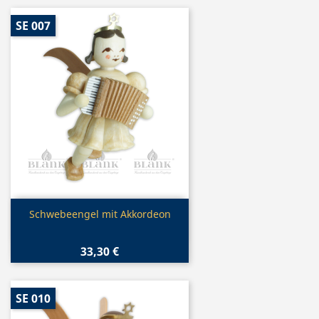
SE 007
Vorschau

Schwebeengel mit Akkordeon
33,30 €
SE 010