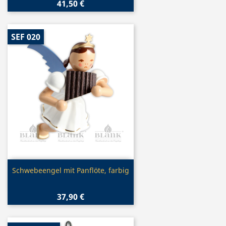
41,50 €
SEF 020
Vorschau

Schwebeengel mit Panflöte, farbig
37,90 €