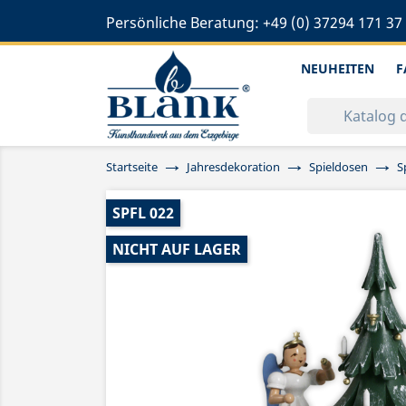
Persönliche Beratung:
+49 (0) 37294 171 37
NEUHEITEN
F
Startseite
Jahresdekoration
Spieldosen
S
SPFL 022
NICHT AUF LAGER