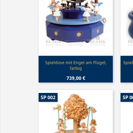
Vorschau

Spieldose mit Engel am Flügel,
Spie
farbig
739,00 €
SP 002
SP 0