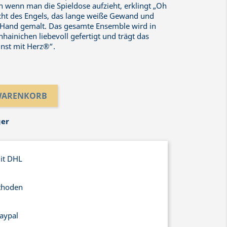
n wenn man die Spieldose aufzieht, erklingt „Oh
ht des Engels, das lange weiße Gewand und
 Hand gemalt. Das gesamte Ensemble wird in
hainichen liebevoll gefertigt und trägt das
unst mit Herz®“.
 WARENKORB
ger
mit DHL
thoden
aypal