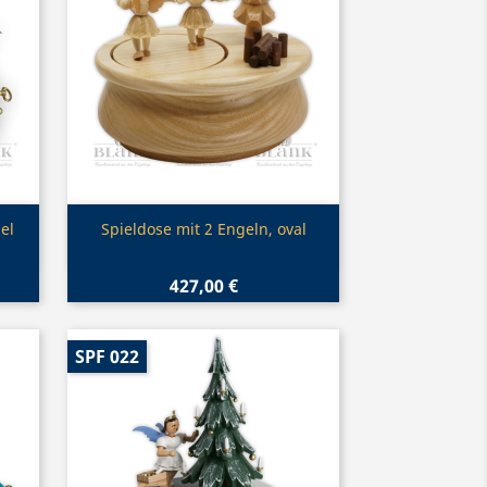
Vorschau

el
Spieldose mit 2 Engeln, oval
427,00 €
SPF 022