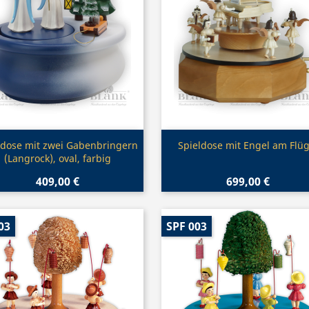
Vorschau
Vorschau


ldose mit zwei Gabenbringern
Spieldose mit Engel am Flüg
(Langrock), oval, farbig
409,00 €
699,00 €
03
SPF 003