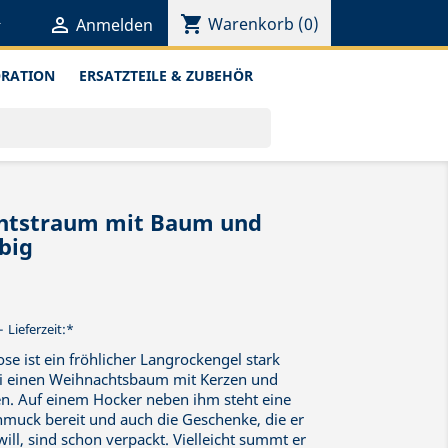
shopping_cart


Warenkorb
(0)
Anmelden
ORATION
ERSATZTEILE & ZUBEHÖR
chtstraum mit Baum und
big
Lieferzeit:*
se ist ein fröhlicher Langrockengel stark
bei einen Weihnachtsbaum mit Kerzen und
. Auf einem Hocker neben ihm steht eine
hmuck bereit und auch die Geschenke, die er
ll, sind schon verpackt. Vielleicht summt er