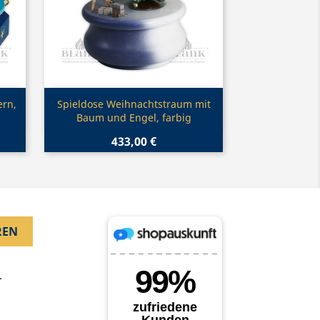
Vorschau

ern,
Spieldose Weihnachtstraum mit
Baum und Engel, farbig
433,00 €
.