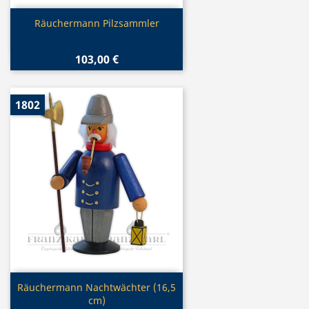
Vorschau

Räuchermann Pilzsammler
103,00 €
1802
Vorschau

Räuchermann Nachtwächter (16,5
cm)