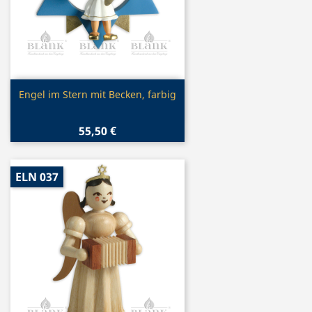
Vorschau

Engel im Stern mit Becken, farbig
55,50 €
ELN 037