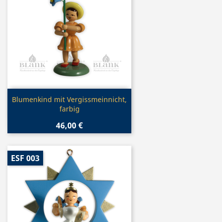
Vorschau

Blumenkind mit Vergissmeinnicht,
farbig
46,00 €
ESF 003