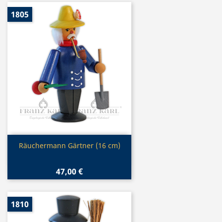
1805
Vorschau

Räuchermann Gärtner (16 cm)
47,00 €
1810