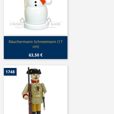
Vorschau

Räuchermann Schneemann (17
cm)
63,50 €
1748