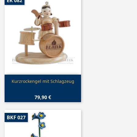
EK 082
Vorschau

Kurzrockengel mit Schlagzeug
79,90 €
BKF 027