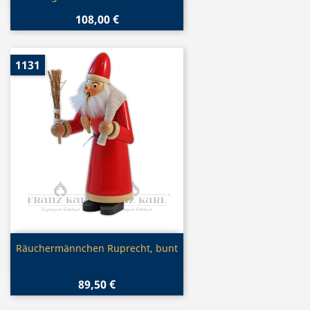
108,00 €
1131
Vorschau

Räuchermännchen Ruprecht, bunt
89,50 €