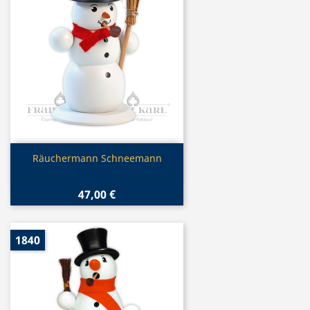
Vorschau

Räuchermann Schneemann
47,00 €
1840