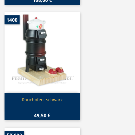
1400
Vorschau

Rauchofen, schwarz
49,50 €