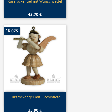
Vorschau

Kurzrockengel mit Wunschzettel
43,70 €
EK 075
Vorschau

Kurzrockengel mit Piccoloflöte
35,90 €