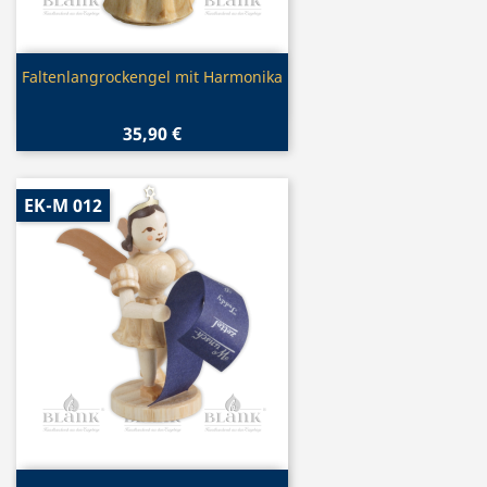
Vorschau

Faltenlangrockengel mit Harmonika
35,90 €
EK-M 012