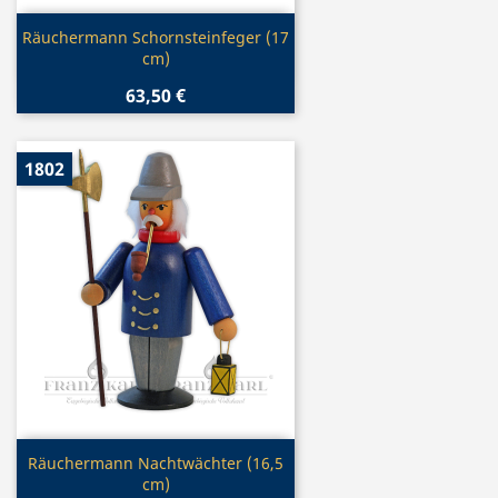
Vorschau

Räuchermann Schornsteinfeger (17
cm)
63,50 €
1802
Vorschau

Räuchermann Nachtwächter (16,5
cm)