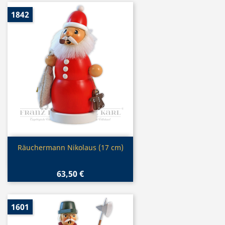
1842
Vorschau

Räuchermann Nikolaus (17 cm)
63,50 €
1601