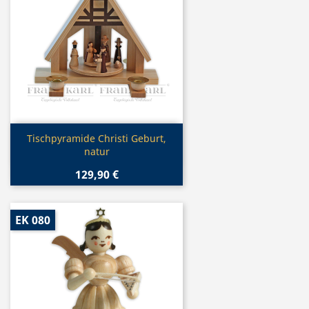
Vorschau

Tischpyramide Christi Geburt,
natur
129,90 €
EK 080