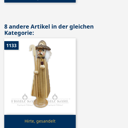
8 andere Artikel in der gleichen
Kategorie:
1133
Vorschau

Hirte, gesandelt