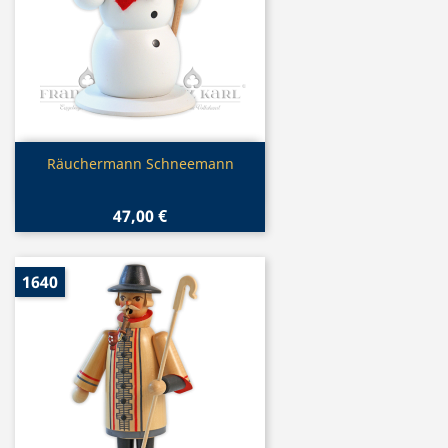
Vorschau

Räuchermann Schneemann
47,00 €
1640