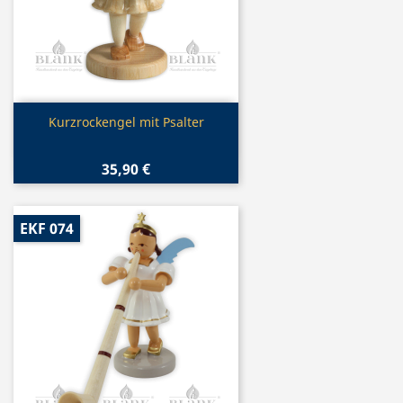
Vorschau

Kurzrockengel mit Psalter
35,90 €
EKF 074