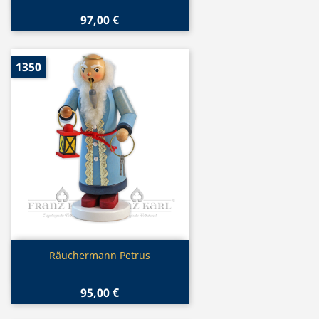
97,00 €
1350
Vorschau

Räuchermann Petrus
95,00 €