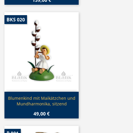
BKS 020
Vorschau

Blumenkind mit Maikätzchen und
Mundharmonika, sitzend
49,00 €