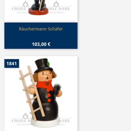
Vorschau

Räuchermann Schäfer
103,00 €
1841