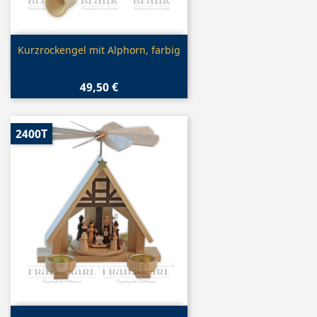
Vorschau

Kurzrockengel mit Alphorn, farbig
49,50 €
2400T