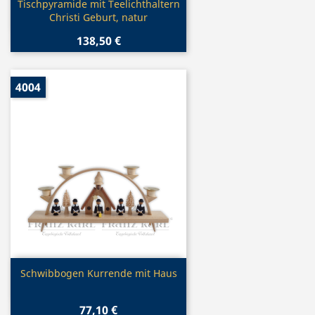
Vorschau

Tischpyramide mit Teelichthaltern
Christi Geburt, natur
138,50 €
4004
Vorschau

Schwibbogen Kurrende mit Haus
77,10 €