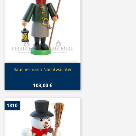
Vorschau

Räuchermann Nachtwächter
103,00 €
1810