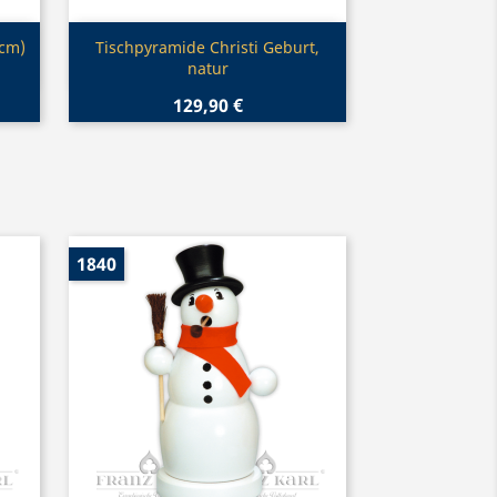
Vorschau

 cm)
Tischpyramide Christi Geburt,
natur
129,90 €
1840