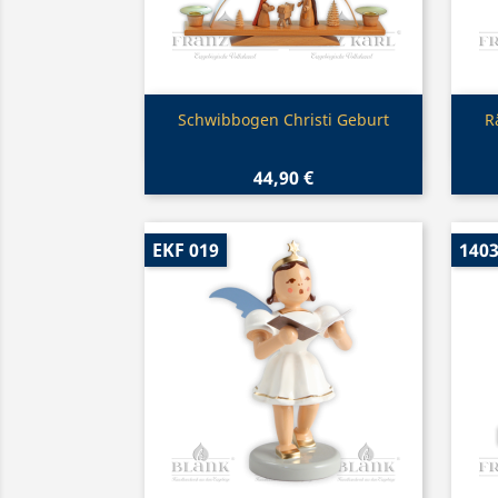
Vorschau

Schwibbogen Christi Geburt
R
44,90 €
EKF 019
140