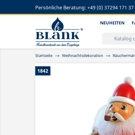
Persönliche Beratung:
+49 (0) 37294 171 37
NEUHEITEN
F
Startseite
Weihnachtsdekoration
Räuchermä
1842