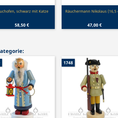
Vorschau
Vorschau


uchofen, schwarz mit Katze
Räuchermann Nikolaus (16,5
58,50 €
47,00 €
Kategorie:
0
1748