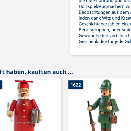
die die Erfahrung und da
Holzspielzeugmachern wid
Beobachtungen aus dem al
laden dank Witz und Kreat
Geschichtenerzählen ein. 
Berufsgruppen, oder solle
Gewohnheiten verbildliche
Geschenkidee für jede Ge
t haben, kauften auch ...
5
1622