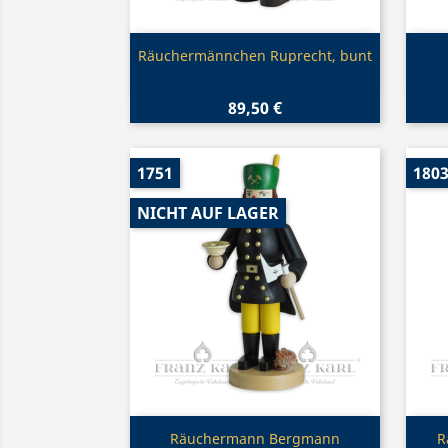
Vorschau

Räuchermännchen Ruprecht, bunt
89,50 €
1751
180
NICHT AUF LAGER
Vorschau

Räuchermann Bergmann
R