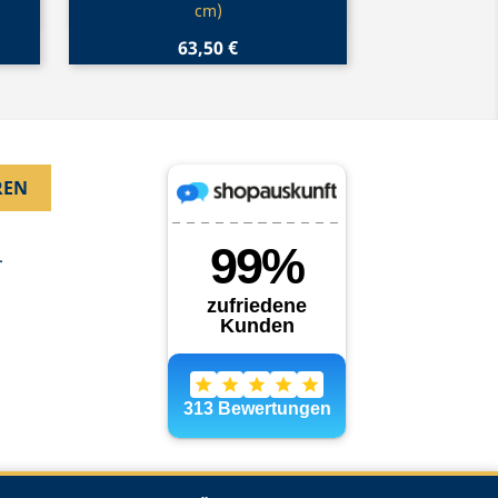
cm)
63,50 €
.