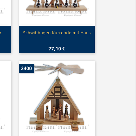
Vorschau

r
Schwibbogen Kurrende mit Haus
77,10 €
2400