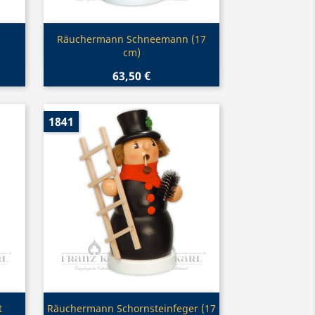
Vorschau

Räuchermann Schneemann (17
cm)
63,50 €
1841
Vorschau

t
Räuchermann Schornsteinfeger (17