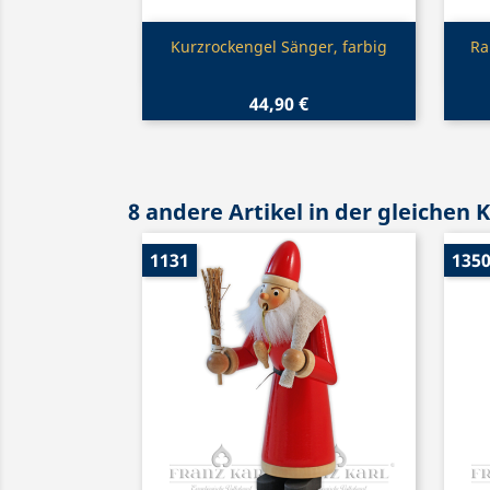
Vorschau

Kurzrockengel Sänger, farbig
Ra
44,90 €
8 andere Artikel in der gleichen 
1131
135