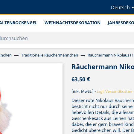
Deutsch
ALTENROCKENGEL
WEIHNACHTSDEKORATION
JAHRESDEK
nnchen
Traditionelle Räuchermännchen
Räuchermann Nikolaus (1
Räuchermann Nikol
63,50 €
(inkl. MwSt.)
zzgl. Versandkosten
Dieser rote Nikolaus Räucherm
besticht nicht nur durch seine
liebevollen Details, die alle
Geschenkesack aus Leinen ha
dabei, die er gern braven Kind
Gedicht übereichen will. Der B