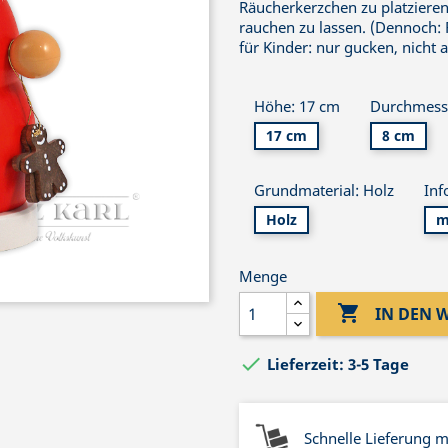
Räucherkerzchen zu platzieren
rauchen zu lassen. (Dennoch: R
für Kinder: nur gucken, nicht 
Höhe: 17 cm
Durchmess
17 cm
8 cm
Grundmaterial: Holz
Inf
Holz
m
Menge

IN DEN

Lieferzeit: 3-5 Tage
Schnelle Lieferung 