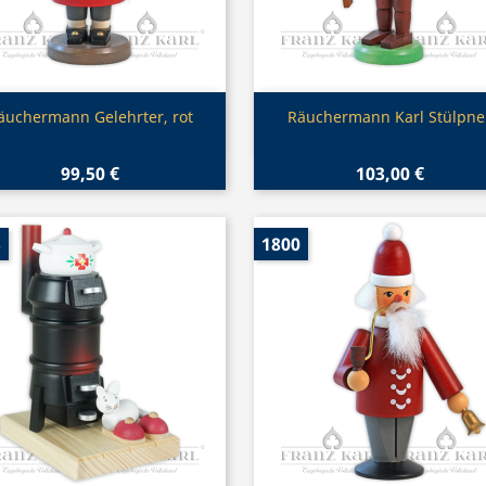
Vorschau
Vorschau


äuchermann Gelehrter, rot
Räuchermann Karl Stülpne
99,50 €
103,00 €
3
1800