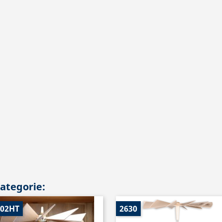
Kategorie:
002HT
2630