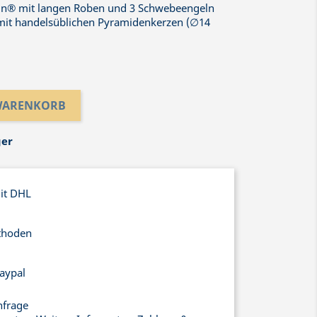
ln® mit langen Roben und 3 Schwebeengeln
mit handelsüblichen Pyramidenkerzen (∅14
 WARENKORB
ger
mit DHL
thoden
aypal
nfrage