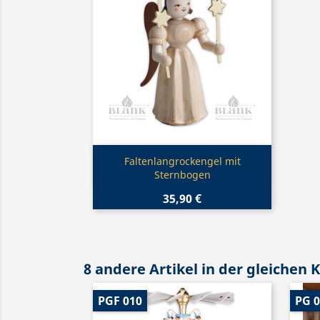
Vorschau

Faltenlangrockengel mit
Sternbogen
35,90 €
8 andere Artikel in der gleichen 
PGF 010
PG 