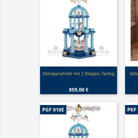
Vorschau

Dompyramide mit 2 Etagen, farbig
Glö
859,00 €
PGF 010E
PKF 