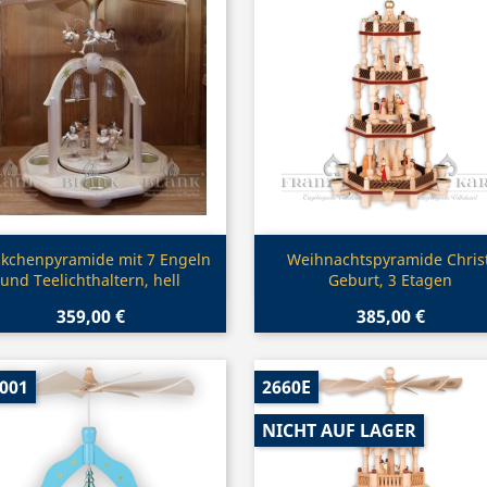
Vorschau
Vorschau


ckchenpyramide mit 7 Engeln
Weihnachtspyramide Christ
und Teelichthaltern, hell
Geburt, 3 Etagen
359,00 €
385,00 €
001
2660E
NICHT AUF LAGER