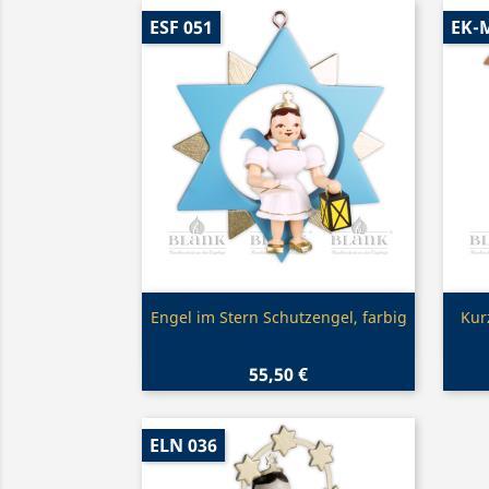
ESF 051
EK-
Vorschau

Engel im Stern Schutzengel, farbig
Kur
55,50 €
ELN 036