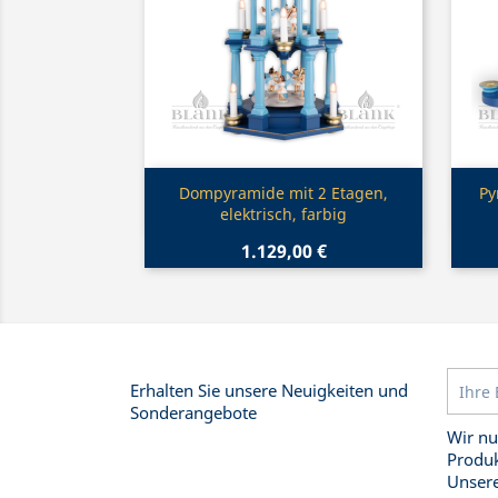
Vorschau

Dompyramide mit 2 Etagen,
Py
elektrisch, farbig
1.129,00 €
Erhalten Sie unsere Neuigkeiten und
Sonderangebote
Wir nu
Produk
Unsere