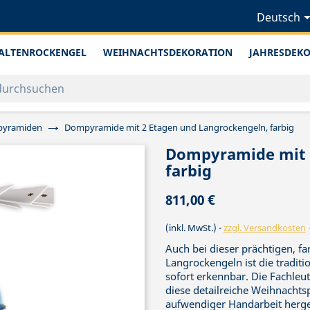
Deutsch
ALTENROCKENGEL
WEIHNACHTSDEKORATION
JAHRESDEK
pyramiden
Dompyramide mit 2 Etagen und Langrockengeln, farbig
Dompyramide mit 2
farbig
811,00 €
(inkl. MwSt.)
zzgl. Versandkosten
Auch bei dieser prächtigen, 
Langrockengeln ist die tradit
sofort erkennbar. Die Fachleu
diese detailreiche Weihnachts
aufwendiger Handarbeit herges