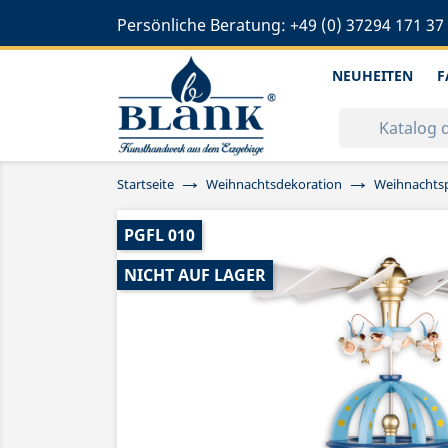
Persönliche Beratung:
+49 (0) 37294 171 37
NEUHEITEN
F
Startseite
Weihnachtsdekoration
Weihnachts
PGFL 010
NICHT AUF LAGER