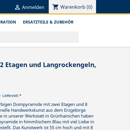
shopping_cart


Warenkorb
(0)
Anmelden
ORATION
ERSATZTEILE & ZUBEHÖR
 Etagen und Langrockengeln,
Lieferzeit:*
farbigen Dompyramide mit zwei Etagen und 8
ionelle Handwerkskunst aus dem Erzgebirge
te in unserer Werkstatt in Grünhainichen haben
pyramide in himmlischem Blau mit viel Liebe in
tellt. Das Kunstwerk ist 55 cm hoch und mit 8