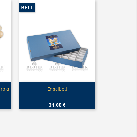
BETT
Vorschau

arbig
Engelbett
31,00 €