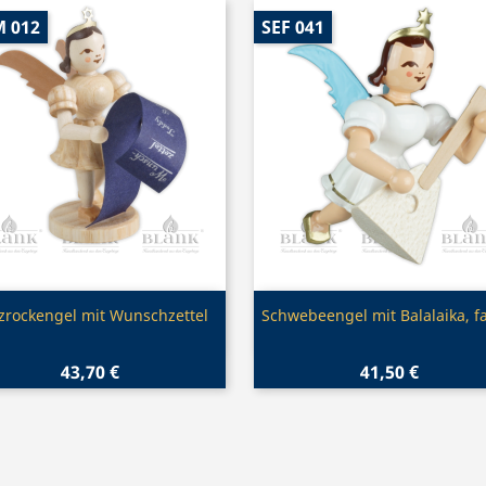
M 012
SEF 041
Vorschau
Vorschau


zrockengel mit Wunschzettel
Schwebeengel mit Balalaika, f
43,70 €
41,50 €