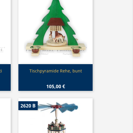
Vorschau

i
Tischpyramide Rehe, bunt
105,00 €
2620 B