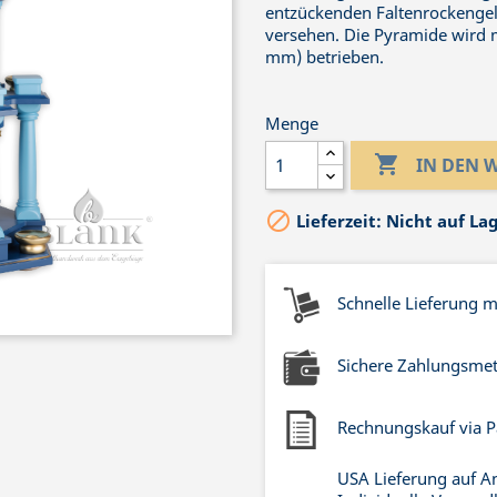
entzückenden Faltenrockenge
versehen. Die Pyramide wird 
mm) betrieben.
Menge

IN DEN

Lieferzeit: Nicht auf La
Schnelle Lieferung 
Sichere Zahlungsme
Rechnungskauf via P
USA Lieferung auf A