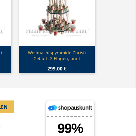
Vorschau

i
Weihnachtspyramide Christi
Geburt, 2 Etagen, bunt
299,00 €
.