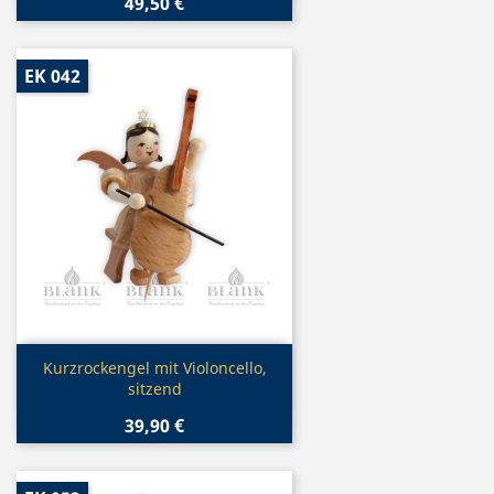
49,50 €
EK 042
Vorschau

Kurzrockengel mit Violoncello,
sitzend
39,90 €