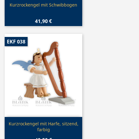
Vorschau

Kurzrockengel mit Schwibbogen
41,90 €
EKF 038
Vorschau

Kurzrockengel mit Harfe, sitzend,
farbig