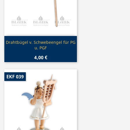
Vorschau

Drahtbügel v. Schwebeengel für PG
u. PGF
4,00 €
EKF 039