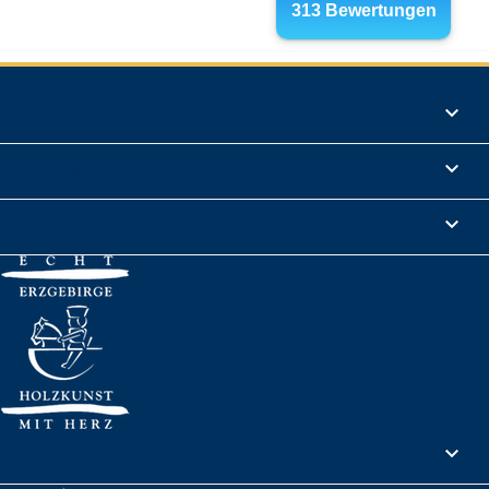
Produkte

Informationen

Rechtliches

Ihr Konto
