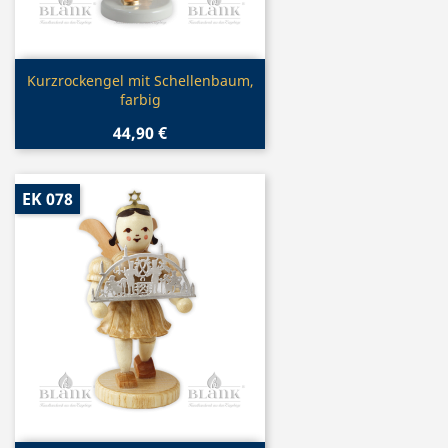
Vorschau

Kurzrockengel mit Schellenbaum,
farbig
44,90 €
EK 078