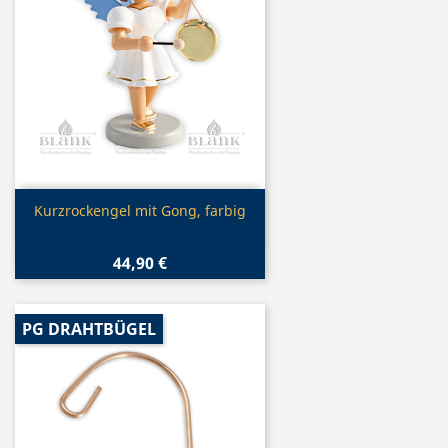
Vorschau

Kurzrockengel mit Gong, farbig
44,90 €
PG DRAHTBÜGEL