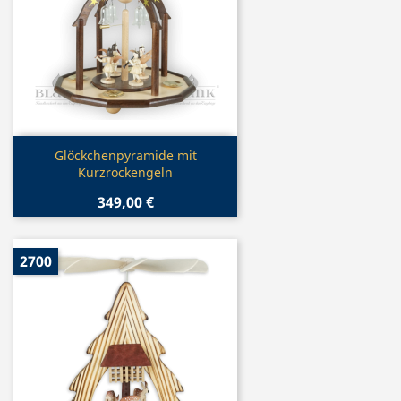
Vorschau

Glöckchenpyramide mit
Kurzrockengeln
349,00 €
2700