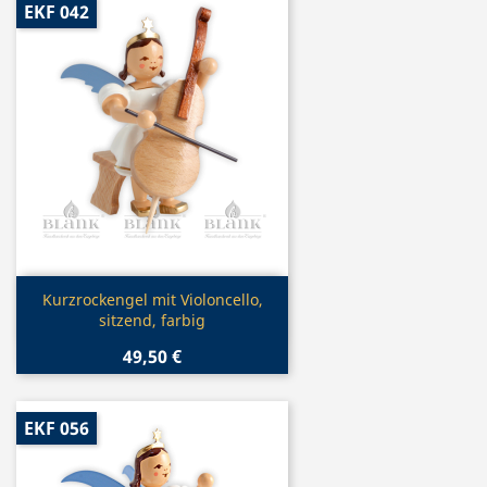
EKF 042
Vorschau

Kurzrockengel mit Violoncello,
sitzend, farbig
49,50 €
EKF 056