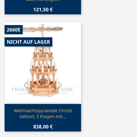
121,50 €
2660E
NICHT AUF LAGER
Vorschau

Weihnachtspyramide Christi
Geburt, 3 Etagen mit...
838,00 €