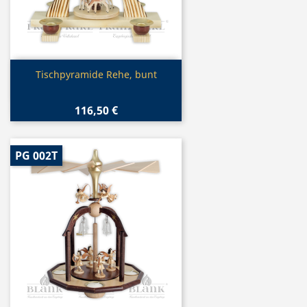
Vorschau

Tischpyramide Rehe, bunt
116,50 €
PG 002T