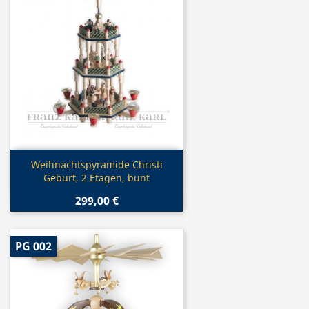
Vorschau

Weihnachtspyramide Christi
Geburt, 2 Etagen, bunt
299,00 €
PG 002