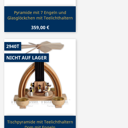
Vorschau

Pyramide mit 7 Engeln und
Glasglöckchen mit Teelichthaltern
359,00 €
2940T
NICHT AUF LAGER
Vorschau

Tischpyramide mit Teelichthaltern
Dom mit Engeln